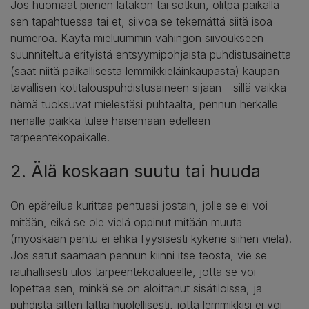
Jos huomaat pienen lätäkön tai sotkun, olitpa paikalla
sen tapahtuessa tai et, siivoa se tekemättä siitä isoa
numeroa. Käytä mieluummin vahingon siivoukseen
suunniteltua erityistä entsyymipohjaista puhdistusainetta
(saat niitä paikallisesta lemmikkieläinkaupasta) kaupan
tavallisen kotitalouspuhdistusaineen sijaan - sillä vaikka
nämä tuoksuvat mielestäsi puhtaalta, pennun herkälle
nenälle paikka tulee haisemaan edelleen
tarpeentekopaikalle.
2. Älä koskaan suutu tai huuda
On epäreilua kurittaa pentuasi jostain, jolle se ei voi
mitään, eikä se ole vielä oppinut mitään muuta
(myöskään pentu ei ehkä fyysisesti kykene siihen vielä).
Jos satut saamaan pennun kiinni itse teosta, vie se
rauhallisesti ulos tarpeentekoalueelle, jotta se voi
lopettaa sen, minkä se on aloittanut sisätiloissa, ja
puhdista sitten lattia huolellisesti, jotta lemmikkisi ei voi