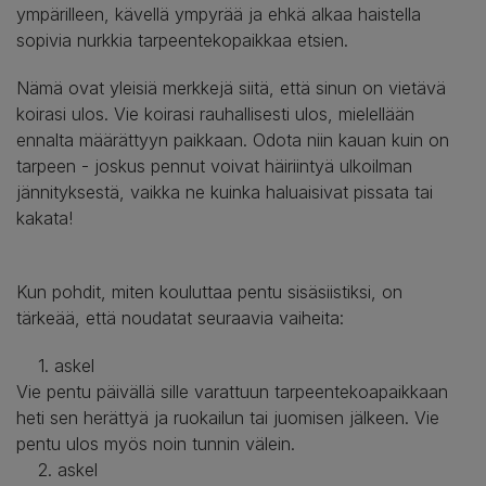
ympärilleen, kävellä ympyrää ja ehkä alkaa haistella
sopivia nurkkia tarpeentekopaikkaa etsien.
Nämä ovat yleisiä merkkejä siitä, että sinun on vietävä
koirasi ulos. Vie koirasi rauhallisesti ulos, mielellään
ennalta määrättyyn paikkaan. Odota niin kauan kuin on
tarpeen - joskus pennut voivat häiriintyä ulkoilman
jännityksestä, vaikka ne kuinka haluaisivat pissata tai
kakata!
Kun pohdit, miten kouluttaa pentu sisäsiistiksi, on
tärkeää, että noudatat seuraavia vaiheita:
1. askel
Vie pentu päivällä sille varattuun tarpeentekoapaikkaan
heti sen herättyä ja ruokailun tai juomisen jälkeen. Vie
pentu ulos myös noin tunnin välein.
2. askel