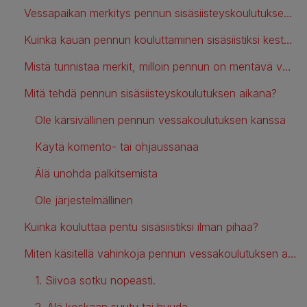
Vessapaikan merkitys pennun sisäsiisteyskoulutuksen aikana
Kuinka kauan pennun kouluttaminen sisäsiistiksi kestää?
Mistä tunnistaa merkit, milloin pennun on mentävä vessaan?
Mitä tehdä pennun sisäsiisteyskoulutuksen aikana?
Ole kärsivällinen pennun vessakoulutuksen kanssa
Käytä komento- tai ohjaussanaa
Älä unohda palkitsemista
Ole järjestelmällinen
Kuinka kouluttaa pentu sisäsiistiksi ilman pihaa?
Miten käsitellä vahinkoja pennun vessakoulutuksen aikana?
1. Siivoa sotku nopeasti.
2. Älä koskaan suutu tai huuda