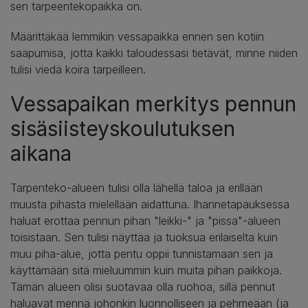
sen tarpeentekopaikka on.
Määrittäkää lemmikin vessapaikka ennen sen kotiin
saapumisa, jotta kaikki taloudessasi tietävät, minne niiden
tulisi viedä koira tarpeilleen.
Vessapaikan merkitys pennun
sisäsiisteyskoulutuksen
aikana
Tarpenteko-alueen tulisi olla lähellä taloa ja erillään
muusta pihasta mielellään aidattuna. Ihannetapauksessa
haluat erottaa pennun pihan "leikki-" ja "pissa"-alueen
toisistaan. Sen tulisi näyttää ja tuoksua erilaiselta kuin
muu piha-alue, jotta pentu oppii tunnistamaan sen ja
käyttämään sitä mieluummin kuin muita pihan paikkoja.
Tämän alueen olisi suotavaa olla ruohoa, sillä pennut
haluavat mennä johonkin luonnolliseen ja pehmeään (ja