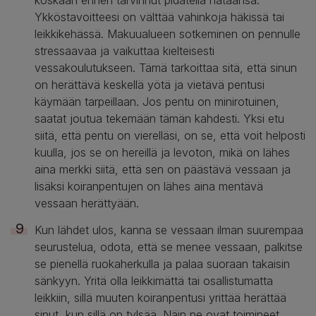
Ykköstavoitteesi on välttää vahinkoja häkissä tai
leikkikehässä. Makuualueen sotkeminen on pennulle
stressaavaa ja vaikuttaa kielteisesti
vessakoulutukseen. Tämä tarkoittaa sitä, että sinun
on herättävä keskellä yötä ja vietävä pentusi
käymään tarpeillaan. Jos pentu on minirotuinen,
saatat joutua tekemään tämän kahdesti. Yksi etu
siitä, että pentu on vierelläsi, on se, että voit helposti
kuulla, jos se on hereillä ja levoton, mikä on lähes
aina merkki siitä, että sen on päästävä vessaan ja
lisäksi koiranpentujen on lähes aina mentävä
vessaan herättyään.
Kun lähdet ulos, kanna se vessaan ilman suurempaa
seurustelua, odota, että se menee vessaan, palkitse
se pienellä ruokaherkulla ja palaa suoraan takaisin
sänkyyn. Yritä olla leikkimättä tai osallistumatta
leikkiin, sillä muuten koiranpentusi yrittää herättää
sinut, kun sillä on tylsää. Näin ne ovat toimineet