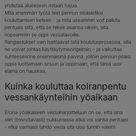
yhdistää alueeseen mitään hajua.
Mitä enemmän työtä teet pennun sisäsiistiksi
kouluttamisen keteen - ja mitä useammin voit palkita
pentuasi siitä, että se tekee asiansa oikein, sitä
nopeammin se oppii vessatavoille.
Rangaistukset vain haittaavat tätä koulutusprosessia, sillä
ne voivat johtaa käyttäytymisongelmiin – ja vaikuttaa
suhteeseenne ensimmäisinä päivinä, jolloin pennun pitäisi
oppia luottamaan sinuun ja oppimaan, että tämä uusi
elämä on hauskaa.
Kuinka kouluttaa koiranpentu
vessankäynteihin yöaikaan
Erona yöaikaiseen vessaharjoitteluun on se, että sinä
olet (toivottavasti) nukkumassa etkä voi vahtia pentuasi
- etkä varmasti tahdo viedä sitä ulos tunnin välein!