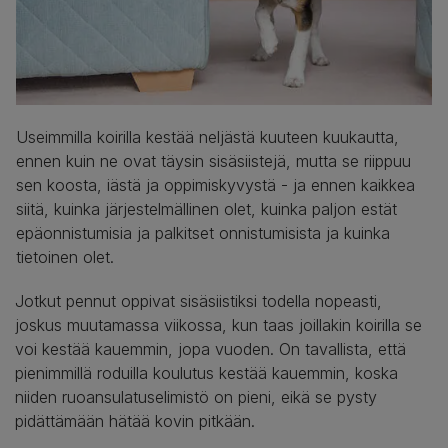
Useimmilla koirilla kestää neljästä kuuteen kuukautta,
ennen kuin ne ovat täysin sisäsiistejä, mutta se riippuu
sen koosta, iästä ja oppimiskyvystä - ja ennen kaikkea
siitä, kuinka järjestelmällinen olet, kuinka paljon estät
epäonnistumisia ja palkitset onnistumisista ja kuinka
tietoinen olet.
Jotkut pennut oppivat sisäsiistiksi todella nopeasti,
joskus muutamassa viikossa, kun taas joillakin koirilla se
voi kestää kauemmin, jopa vuoden. On tavallista, että
pienimmillä roduilla koulutus kestää kauemmin, koska
niiden ruoansulatuselimistö on pieni, eikä se pysty
pidättämään hätää kovin pitkään.