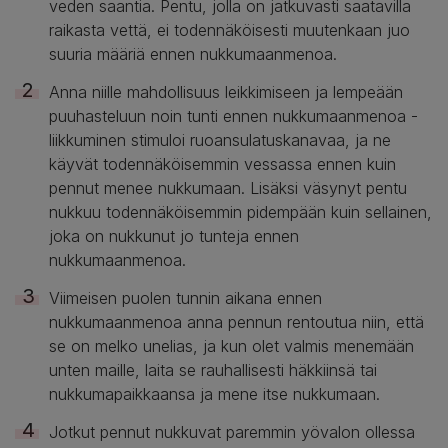
veden saantia. Pentu, jolla on jatkuvasti saatavilla
raikasta vettä, ei todennäköisesti muutenkaan juo
suuria määriä ennen nukkumaanmenoa.
Anna niille mahdollisuus leikkimiseen ja lempeään
puuhasteluun noin tunti ennen nukkumaanmenoa -
liikkuminen stimuloi ruoansulatuskanavaa, ja ne
käyvät todennäköisemmin vessassa ennen kuin
pennut menee nukkumaan. Lisäksi väsynyt pentu
nukkuu todennäköisemmin pidempään kuin sellainen,
joka on nukkunut jo tunteja ennen
nukkumaanmenoa.
Viimeisen puolen tunnin aikana ennen
nukkumaanmenoa anna pennun rentoutua niin, että
se on melko unelias, ja kun olet valmis menemään
unten maille, laita se rauhallisesti häkkiinsä tai
nukkumapaikkaansa ja mene itse nukkumaan.
Jotkut pennut nukkuvat paremmin yövalon ollessa