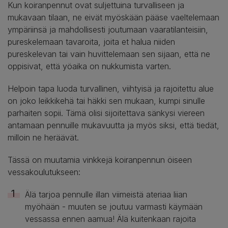
Kun koiranpennut ovat suljettuina turvalliseen ja
mukavaan tilaan, ne eivät myöskään pääse vaeltelemaan
ympäriinsä ja mahdollisesti joutumaan vaaratilanteisiin,
pureskelemaan tavaroita, joita et halua niiden
pureskelevan tai vain huvittelemaan sen sijaan, että ne
oppisivat, että yöaika on nukkumista varten.
Helpoin tapa luoda turvallinen, viihtyisä ja rajoitettu alue
on joko leikkikehä tai häkki sen mukaan, kumpi sinulle
parhaiten sopii. Tämä olisi sijoitettava sänkysi viereen
antamaan pennuille mukavuutta ja myös siksi, että tiedät,
milloin ne heräävät.
Tässä on muutamia vinkkejä koiranpennun öiseen
vessakoulutukseen:
Älä tarjoa pennulle illan viimeistä ateriaa liian
myöhään - muuten se joutuu varmasti käymään
vessassa ennen aamua! Älä kuitenkaan rajoita