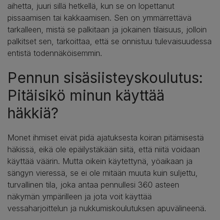
aihetta, juuri sillä hetkellä, kun se on lopettanut
pissaamisen tai kakkaamisen. Sen on ymmärrettävä
tarkalleen, mistä se palkitaan ja jokainen tilaisuus, jolloin
palkitset sen, tarkoittaa, että se onnistuu tulevaisuudessa
entistä todennäköisemmin.
Pennun sisäsiisteyskoulutus:
Pitäisikö minun käyttää
häkkiä?
Monet ihmiset eivät pidä ajatuksesta koiran pitämisestä
häkissä, eikä ole epäilystäkään siitä, että niitä voidaan
käyttää väärin. Mutta oikein käytettynä, yöaikaan ja
sängyn vieressä, se ei ole mitään muuta kuin suljettu,
turvallinen tila, joka antaa pennullesi 360 asteen
näkymän ympärilleen ja jota voit käyttää
vessaharjoittelun ja nukkumiskoulutuksen apuvälineenä.