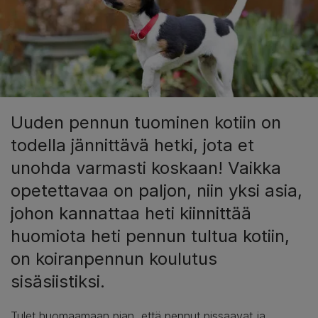
Uuden pennun tuominen kotiin on
todella jännittävä hetki, jota et
unohda varmasti koskaan! Vaikka
opetettavaa on paljon, niin yksi asia,
johon kannattaa heti kiinnittää
huomiota heti pennun tultua kotiin,
on koiranpennun koulutus
sisäsiistiksi.
Tulet huomaamaan pian, että pennut pissaavat ja