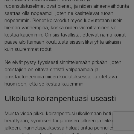
ruoansulatuselimet ovat pienet, ja niiden aineenvaihdunta
saattaa olla nopeampi, joten ne käsittelevät ruoan
nopeammin. Pienet koirarodut myös luovutetaan usein
hieman vanhempina, koska niiden vieroittaminen voi
kestää kauemmin. On siis tavallista, etteivät nämä koirat
pääse aloittamaan koulutusta sisäsiistiksi yhtä aikaisin
kuin suuremmat rodut.
Ne eivät pysty fyysisesti sinnittelemään pitkään, joten
omistajien on oltava entistä valppaampia ja
omistautuneempia niiden koulutuksessa, ja otettava
huomioon, että se kestää kauemmin.
Ulkoiluta koiranpentuasi useasti
Muista viedä pikku koiranpentusi ulkoilemaan heti sen
herättyään, syömisen tai juomisen jälkeen ja leikkien
jälkeen. Ihannetapauksessa haluat antaa pennullesi