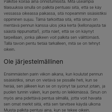
Palkitse koiraa aina onnistumisista. Mitä useampia
tilaisuuksia sinulla on palkita pentuasi siitä, että se käy
vessassa oikeassa paikassa, sitä nopeammin sisäsiistiksi
oppiminen sujuu. Tämä tarkoittaa sitä, että sinun on
mentävä pennun kanssa ulos joka kerta (kellonajasta tai
säästä riippumatta!), jotta näet, että se on käynyt
tarpeillaan, jonka jälkeen voit palkita sen välittömästi.
Tällä tavoin pentu tietää tarkalleen, mitä se on tehnyt
oikein.
Ole järjestelmällinen
Ensimmäisten parin viikon aikana, kun koulutat pennun
sisäsiistiksi, sinun on vietävä se pissalle heti, kun se
herää, sen jälkeen kun se on syönyt tai juonut jotain, ja
puolen tunnin välein, kun pentu on leikkimässä. Sinun on
myös aina pidettävä pentua silmällä, jotta voit havaita
sen omat merkit siitä, että sen tarvitsee käydä ulkona
Muista palkita pentusi aina, kun se tekee oikein.