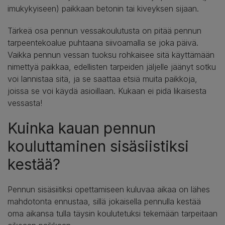
imukykyiseen) paikkaan betonin tai kiveyksen sijaan.
Tärkeä osa pennun vessakoulutusta on pitää pennun
tarpeentekoalue puhtaana siivoamalla se joka päivä.
Vaikka pennun vessan tuoksu rohkaisee sitä käyttämään
nimettyä paikkaa, edellisten tarpeiden jäljelle jäänyt sotku
voi lannistaa sitä, ja se saattaa etsiä muita paikkoja,
joissa se voi käydä asioillaan. Kukaan ei pidä likaisesta
vessasta!
Kuinka kauan pennun
kouluttaminen sisäsiistiksi
kestää?
Pennun sisäsiitiksi opettamiseen kuluvaa aikaa on lähes
mahdotonta ennustaa, sillä jokaisella pennulla kestää
oma aikansa tulla täysin koulutetuksi tekemään tarpeitaan