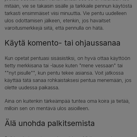
mitään, vie se takaisin sisälle ja tarkkaile pennun käytöstä
tarkasti ensimmäiset viisi minuuttia. Vie pentu uudelleen
ulos odottamisen jälkeen, etenkin, jos havaitset
varoitusmerkkejä siitä, että pennulla on hätä.
Käytä komento- tai ohjaussanaa
Kun opetat pentuasi sisäsiistiksi, on hyvä ottaa käyttöön
tietty merkkisana tai -lause kuten "mene vessaan" tai
""nyt pisulle"", kun pentu tekee asiansa. Voit jatkossa
käyttää tätä sanaa rohkaistaksesi pentua menemään, jos
olette uudessa paikassa.
Aina on kuitenkin tärkeämpää tuntea oma koira ja tietää,
milloin sen on mentävä ulos asioilleen.
Älä unohda palkitsemista