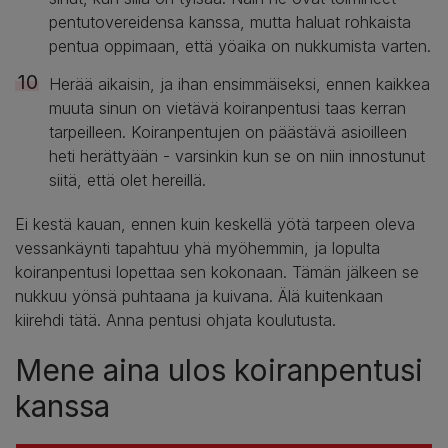
pentutovereidensa kanssa, mutta haluat rohkaista
pentua oppimaan, että yöaika on nukkumista varten.
Herää aikaisin, ja ihan ensimmäiseksi, ennen kaikkea
muuta sinun on vietävä koiranpentusi taas kerran
tarpeilleen. Koiranpentujen on päästävä asioilleen
heti herättyään - varsinkin kun se on niin innostunut
siitä, että olet hereillä.
Ei kestä kauan, ennen kuin keskellä yötä tarpeen oleva
vessankäynti tapahtuu yhä myöhemmin, ja lopulta
koiranpentusi lopettaa sen kokonaan. Tämän jälkeen se
nukkuu yönsä puhtaana ja kuivana. Älä kuitenkaan
kiirehdi tätä. Anna pentusi ohjata koulutusta.
Mene aina ulos koiranpentusi
kanssa