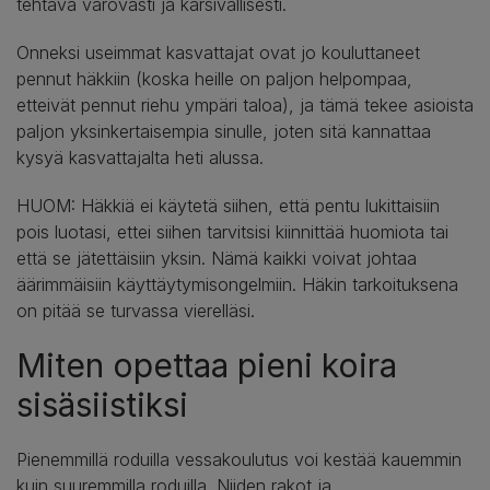
tehtävä varovasti ja kärsivällisesti.
Onneksi useimmat kasvattajat ovat jo kouluttaneet
pennut häkkiin (koska heille on paljon helpompaa,
etteivät pennut riehu ympäri taloa), ja tämä tekee asioista
paljon yksinkertaisempia sinulle, joten sitä kannattaa
kysyä kasvattajalta heti alussa.
HUOM: Häkkiä ei käytetä siihen, että pentu lukittaisiin
pois luotasi, ettei siihen tarvitsisi kiinnittää huomiota tai
että se jätettäisiin yksin. Nämä kaikki voivat johtaa
äärimmäisiin käyttäytymisongelmiin. Häkin tarkoituksena
on pitää se turvassa vierelläsi.
Miten opettaa pieni koira
sisäsiistiksi
Pienemmillä roduilla vessakoulutus voi kestää kauemmin
kuin suuremmilla roduilla. Niiden rakot ja