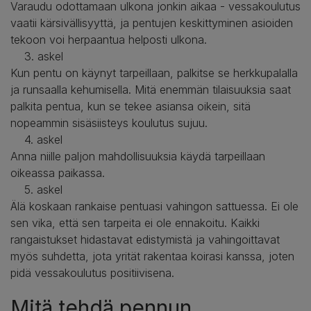
Varaudu odottamaan ulkona jonkin aikaa - vessakoulutus
vaatii kärsivällisyyttä, ja pentujen keskittyminen asioiden
tekoon voi herpaantua helposti ulkona.
3. askel
Kun pentu on käynyt tarpeillaan, palkitse se herkkupalalla
ja runsaalla kehumisella. Mitä enemmän tilaisuuksia saat
palkita pentua, kun se tekee asiansa oikein, sitä
nopeammin sisäsiisteys koulutus sujuu.
4. askel
Anna niille paljon mahdollisuuksia käydä tarpeillaan
oikeassa paikassa.
5. askel
Älä koskaan rankaise pentuasi vahingon sattuessa. Ei ole
sen vika, että sen tarpeita ei ole ennakoitu. Kaikki
rangaistukset hidastavat edistymistä ja vahingoittavat
myös suhdetta, jota yrität rakentaa koirasi kanssa, joten
pidä vessakoulutus positiivisena.
Mitä tehdä pennun