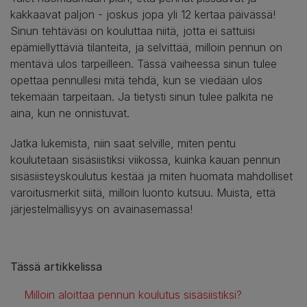
kakkaavat paljon - joskus jopa yli 12 kertaa päivässä!
Sinun tehtäväsi on kouluttaa niitä, jotta ei sattuisi
epämiellyttäviä tilanteita, ja selvittää, milloin pennun on
mentävä ulos tarpeilleen. Tässä vaiheessa sinun tulee
opettaa pennullesi mitä tehdä, kun se viedään ulos
tekemään tarpeitaan. Ja tietysti sinun tulee palkita ne
aina, kun ne onnistuvat.
Jatka lukemista, niin saat selville, miten pentu
koulutetaan sisäsiistiksi viikossa, kuinka kauan pennun
sisäsiisteyskoulutus kestää ja miten huomata mahdolliset
varoitusmerkit siitä, milloin luonto kutsuu. Muista, että
järjestelmällisyys on avainasemassa!
Tässä artikkelissa
Milloin aloittaa pennun koulutus sisäsiistiksi?