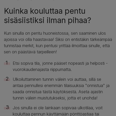
Kuinka kouluttaa pentu
sisäsiistiksi ilman pihaa?
Kun sinulla on pentu huoneistossa, sen saaminen ulos
ajoissa voi olla haastavaa! Siksi on entistäkin tärkeämpää
tunnistaa merkit, kun pentusi yrittää ilmoittaa sinulle, että
sen on päästävä tarpeilleen!
Etsi sopiva tila, jonne pääset nopeasti ja helposti -
vuorokaudenajasta riippumatta.
Ulkoiluttaminen tunnin välein voi auttaa, sillä se
antaa pennullesi enemmän tilaisuuksia "onnistua" ja
saada onnistua tästä käytöksestä. Aseta ajastin
tunnin välein muistutukseksi, jotta et unohda!
Jos sinulla ei ole lainkaan sopivaa ulkotilaa, voit
kouluttaa pennun käyttämään pönttöastiaa tai