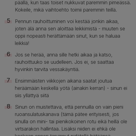
päällä, kun taas toiset nukkuvat paremmin pimeässä.
Kokeile, mikä vaihtoehto toimii paremmin teillä.
Pennun rauhoittuminen voi kestää jonkin aikaa,
joten älä anna sen aloittaa leikkimistä - muuten se
oppii nopeasti herättämään sinut, kun se haluaa
leikkiä!
Jos se herää, anna sille hetki aikaa ja katso,
rauhoittuuko se uudelleen. Jos ei, se saattaa
hyvinkin tarvita vessakäyntiä.
Ensimmäisten viikkojen aikana saatat joutua
heräämään keskellä yötä (ainakin kerran) - sinun ei
siis yllättyä siitä
Sinun on muistettava, että pennuilla on vain pieni
ruoansulatuskanava (tämä pätee erityisesti, jos
sinulla on mini- tai pienikokoinen rotu eikä heillä ole
virtsarakon hallintaa. Lisäksi niiden ei ehkä ole
koskaan ennen tarvinnut pidätellä hätäänsä.