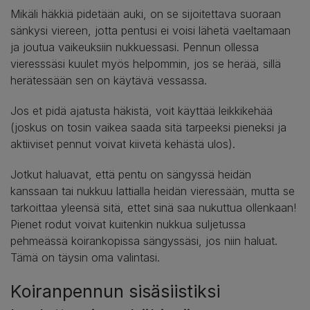
Mikäli häkkiä pidetään auki, on se sijoitettava suoraan
sänkysi viereen, jotta pentusi ei voisi lähetä vaeltamaan
ja joutua vaikeuksiin nukkuessasi. Pennun ollessa
vieresssäsi kuulet myös helpommin, jos se herää, sillä
herätessään sen on käytävä vessassa.
Jos et pidä ajatusta häkistä, voit käyttää leikkikehää
(joskus on tosin vaikea saada sitä tarpeeksi pieneksi ja
aktiiviset pennut voivat kiivetä kehästä ulos).
Jotkut haluavat, että pentu on sängyssä heidän
kanssaan tai nukkuu lattialla heidän vieressään, mutta se
tarkoittaa yleensä sitä, ettet sinä saa nukuttua ollenkaan!
Pienet rodut voivat kuitenkin nukkua suljetussa
pehmeässä koirankopissa sängyssäsi, jos niin haluat.
Tämä on täysin oma valintasi.
Koiranpennun sisäsiistiksi