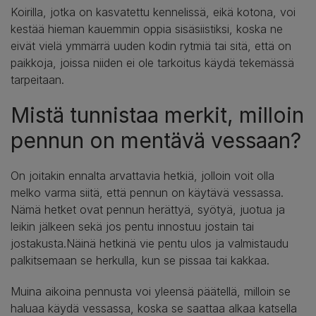
Koirilla, jotka on kasvatettu kennelissä, eikä kotona, voi
kestää hieman kauemmin oppia sisäsiistiksi, koska ne
eivät vielä ymmärrä uuden kodin rytmiä tai sitä, että on
paikkoja, joissa niiden ei ole tarkoitus käydä tekemässä
tarpeitaan.
Mistä tunnistaa merkit, milloin
pennun on mentävä vessaan?
On joitakin ennalta arvattavia hetkiä, jolloin voit olla
melko varma siitä, että pennun on käytävä vessassa.
Nämä hetket ovat pennun herättyä, syötyä, juotua ja
leikin jälkeen sekä jos pentu innostuu jostain tai
jostakusta.Näinä hetkinä vie pentu ulos ja valmistaudu
palkitsemaan se herkulla, kun se pissaa tai kakkaa.
Muina aikoina pennusta voi yleensä päätellä, milloin se
haluaa käydä vessassa, koska se saattaa alkaa katsella