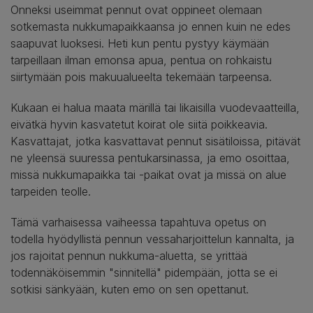
Onneksi useimmat pennut ovat oppineet olemaan
sotkemasta nukkumapaikkaansa jo ennen kuin ne edes
saapuvat luoksesi. Heti kun pentu pystyy käymään
tarpeillaan ilman emonsa apua, pentua on rohkaistu
siirtymään pois makuualueelta tekemään tarpeensa.
Kukaan ei halua maata märillä tai likaisilla vuodevaatteilla,
eivätkä hyvin kasvatetut koirat ole siitä poikkeavia.
Kasvattajat, jotka kasvattavat pennut sisätiloissa, pitävät
ne yleensä suuressa pentukarsinassa, ja emo osoittaa,
missä nukkumapaikka tai -paikat ovat ja missä on alue
tarpeiden teolle.
Tämä varhaisessa vaiheessa tapahtuva opetus on
todella hyödyllistä pennun vessaharjoittelun kannalta, ja
jos rajoitat pennun nukkuma-aluetta, se yrittää
todennäköisemmin "sinnitellä" pidempään, jotta se ei
sotkisi sänkyään, kuten emo on sen opettanut.