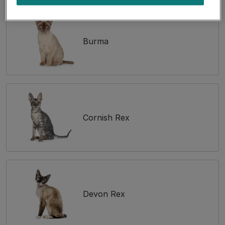
Burma
Cornish Rex
Devon Rex