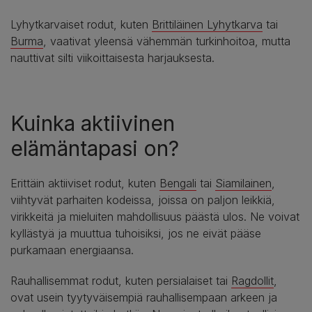
Lyhytkarvaiset rodut, kuten
Brittiläinen Lyhytkarva
tai
Burma
, vaativat yleensä vähemmän turkinhoitoa, mutta
nauttivat silti viikoittaisesta harjauksesta.
Kuinka aktiivinen
elämäntapasi on?
Erittäin aktiiviset rodut, kuten
Bengali
tai
Siamilainen
,
viihtyvät parhaiten kodeissa, joissa on paljon leikkiä,
virikkeitä ja mieluiten mahdollisuus päästä ulos. Ne voivat
kyllästyä ja muuttua tuhoisiksi, jos ne eivät pääse
purkamaan energiaansa.
Rauhallisemmat rodut, kuten persialaiset tai
Ragdollit
,
ovat usein tyytyväisempiä rauhallisempaan arkeen ja