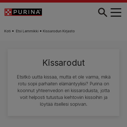
Skip to main content
Koti
Etsi Lemmikki
Kissarodun Kirjasto
Kissarodut
Etsitkö uutta kissaa, mutta et ole varma, mikä
rotu sopii parhaiten elämäntyyliisi? Purina on
koonnut yhteenvedon eri kissaroduista, jotta
voit helposti tutustua kiehtoviin kissoihin ja
löytää itsellesi sopivan.