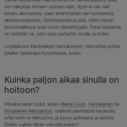
voi vaikuttaa monien vuosien ajan. Kyse ei ole vain
kissan ulkonäöstä, vaan enemmänkin sen luonteesta,
aktiivisuustasosta, hoitotarpeista ja siitä, miten kissan
persoonallisuus sopii sinun elämäntyyliisi. Paras kissarotu
on nimittäin se, joka sopii parhaiten sinulle ja kotiisi.
Löytääksesi ihanteellisen karvakaverin, kannattaa pohtia
joitakin tärkeimpiä kysymyksiä, kuten:
Kuinka paljon aikaa sinulla on
hoitoon?
Pitkäkarvaiset rodut, kuten
Maine Coon
,
Persialainen
tai
Norjalainen Metsäkissa
, vaativat päivittäistä harjausta,
jotta turkki ei takkuunnu ja pysyy puhtaana ja siistinä.
Oletko valmis tähän velvollisuuteen?