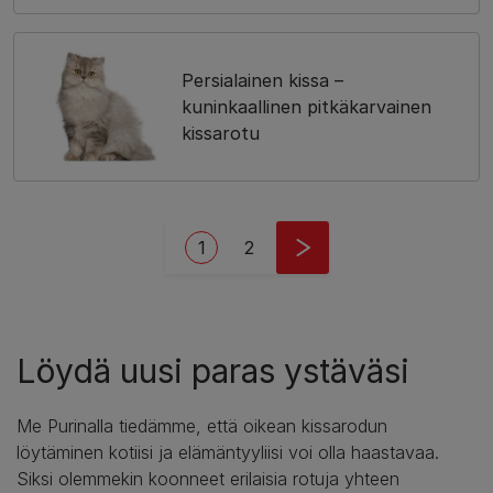
Persialainen kissa –
kuninkaallinen pitkäkarvainen
kissarotu
Pagination
Current page
Page
1
2
Löydä uusi paras ystäväsi
Me Purinalla tiedämme, että oikean kissarodun
löytäminen kotiisi ja elämäntyyliisi voi olla haastavaa.
Siksi olemmekin koonneet erilaisia rotuja yhteen