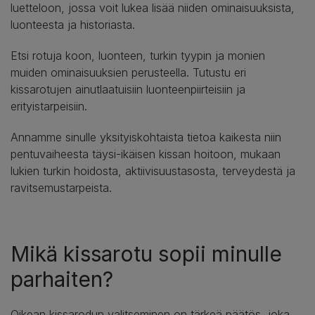
luetteloon, jossa voit lukea lisää niiden ominaisuuksista,
luonteesta ja historiasta.
Etsi rotuja koon, luonteen, turkin tyypin ja monien
muiden ominaisuuksien perusteella. Tutustu eri
kissarotujen ainutlaatuisiin luonteenpiirteisiin ja
erityistarpeisiin.
Annamme sinulle yksityiskohtaista tietoa kaikesta niin
pentuvaiheesta täysi-ikäisen kissan hoitoon, mukaan
lukien turkin hoidosta, aktiivisuustasosta, terveydestä ja
ravitsemustarpeista.
Mikä kissarotu sopii minulle
parhaiten?
Oikean kissarodun valitseminen on tärkeä päätös, joka