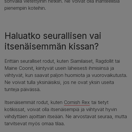
sohvalla vietettyihin hetkiin. Ne voivat olla ihanteellisia
pienempiin koteihin.
Haluatko seurallisen vai
itsenäisemmän kissan?
Erittäin seuralliset rodut, kuten Siamilaiset, Ragdollit tai
Maine Coonit, kiintyvät usein läheisesti ihmisiinsä ja
viihtyvät, kun saavat paljon huomiota ja vuorovaikutusta.
Ne voivat tulla yksinäisiksi, jos ne ovat yksin useita
tunteja päivässä.
Itsenäisemmät rodut, kuten
Cornish Rex
tai tietyt
kotikissat, voivat olla itsenäisempiä ja viihtyvät hyvin
viihdyttäen ajoittain itseään. Ne arvostavat seuraa, mutta
tarvitsevat myös omaa tilaa.