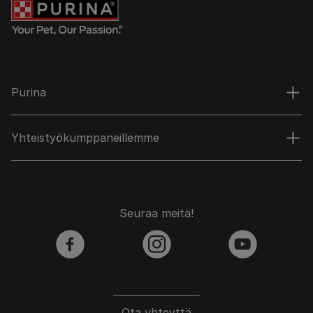
Purina
Yhteistyökumppaneillemme
Seuraa meitä!
facebook
instagram
youtube
Ota yhteyttä