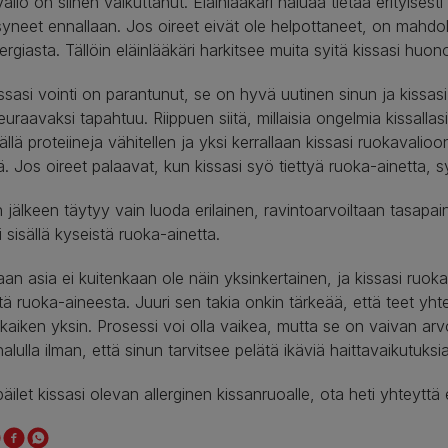
alio on siihen vaikuttanut. Eläinlääkäri haluaa tietää erityises
syneet ennallaan. Jos oireet eivät ole helpottaneet, on mahdolli
lergiasta. Tällöin eläinlääkäri harkitsee muita syitä kissasi huon
ssasi vointi on parantunut, se on hyvä uutinen sinun ja kissasi 
euraavaksi tapahtuu. Riippuen siitä, millaisia ongelmia kissallas
ällä proteiineja vähitellen ja yksi kerrallaan kissasi ruokavalioo
lä. Jos oireet palaavat, kun kissasi syö tiettyä ruoka-ainetta, s
jälkeen täytyy vain luoda erilainen, ravintoarvoiltaan tasapain
i sisällä kyseistä ruoka-ainetta.
aan asia ei kuitenkaan ole näin yksinkertainen, ja kissasi ruo
ä ruoka-aineesta. Juuri sen takia onkin tärkeää, että teet yhte
t kaiken yksin. Prosessi voi olla vaikea, mutta se on vaivan ar
alulla ilman, että sinun tarvitsee pelätä ikäviä haittavaikutuksia
äilet kissasi olevan allerginen kissanruoalle, ota heti yhteyttä e