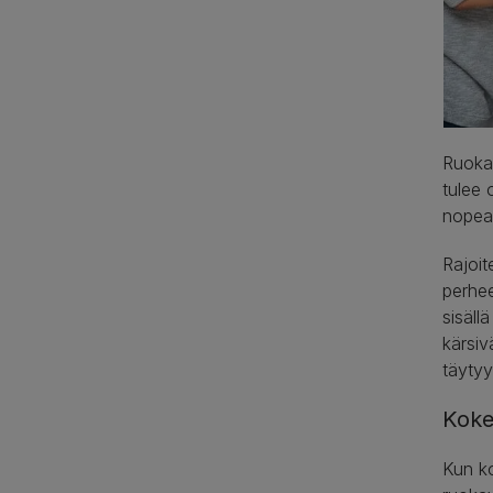
Ruokav
tulee 
nopea
Rajoit
perhee
sisäll
kärsiv
täytyy
Koke
Kun ko