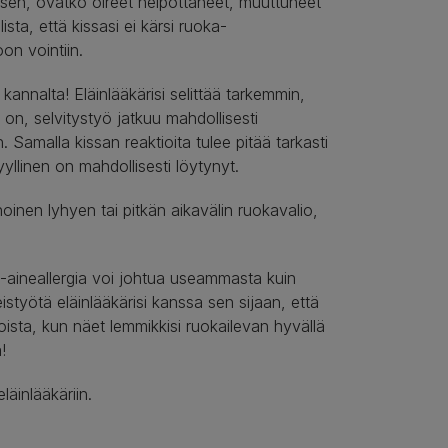
ti sen, ovatko oireet helpottaneet, muuttuneet
sta, että kissasi ei kärsi ruoka-
oon vointiin.
kannalta! Eläinlääkärisi selittää tarkemmin,
i on, selvitystyö jatkuu mahdollisesti
n. Samalla kissan reaktioita tulee pitää tarkasti
yyllinen on mahdollisesti löytynyt.
oinen lyhyen tai pitkän aikavälin ruokavalio,
ka-aineallergia voi johtua useammasta kuin
istyötä eläinlääkärisi kanssa sen sijaan, että
voista, kun näet lemmikkisi ruokailevan hyvällä
!
läinlääkäriin.