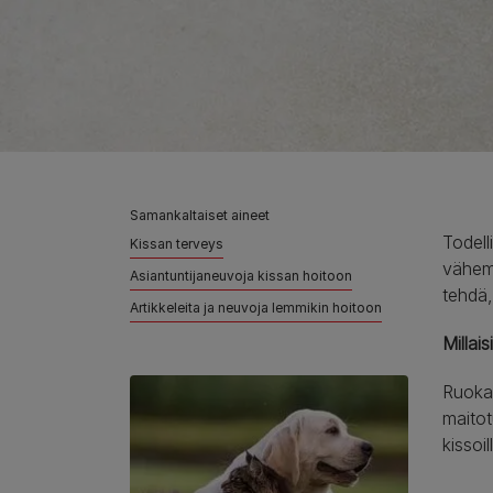
Samankaltaiset aineet
Todell
Kissan terveys
vähemm
Asiantuntijaneuvoja kissan hoitoon
tehdä,
Artikkeleita ja neuvoja lemmikin hoitoon
Millai
Ruoka-
maitot
kissoi