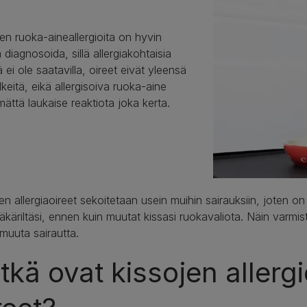
en ruoka-aineallergioita on hyvin
 diagnosoida, sillä allergiakohtaisia
ä ei ole saatavilla, oireet eivät yleensä
lkeitä, eikä allergisoiva ruoka-aine
mättä laukaise reaktiota joka kerta.
en allergiaoireet sekoitetaan usein muihin sairauksiin, joten on
ääkäriltäsi, ennen kuin muutat kissasi ruokavaliota. Näin varmist
 muuta sairautta.
tkä ovat kissojen allergi