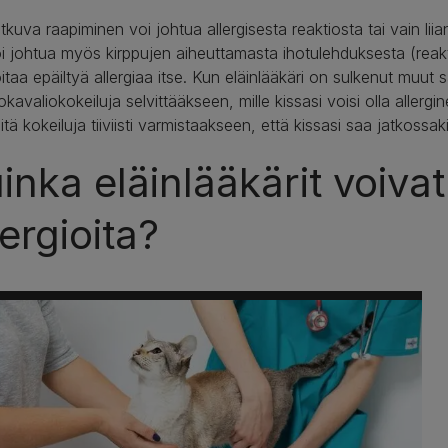
tkuva raapiminen voi johtua allergisesta reaktiosta tai vain lii
i johtua myös kirppujen aiheuttamasta ihotulehduksesta (reakt
itaa epäiltyä allergiaa itse. Kun eläinlääkäri on sulkenut muut 
okavaliokokeiluja selvittääkseen, mille kissasi voisi olla allergi
itä kokeiluja tiiviisti varmistaakseen, että kissasi saa jatkossaki
inka eläinlääkärit voivat
lergioita?