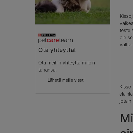
Kissoj
vaikea
testej
ole se
välttä
Ota yhteyttä!
Ota meihin yhteyttä milloin
tahansa.
Lähetä meille viesti
Kissoj
eläinl
jotain
Mi