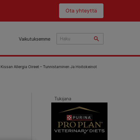
Header top
Ota yhteyttä
Vaikutuksemme
Kissan Allergia Oireet – Tunnistaminen Ja Hoitokeinot
Tukijana
ta
an
t
et