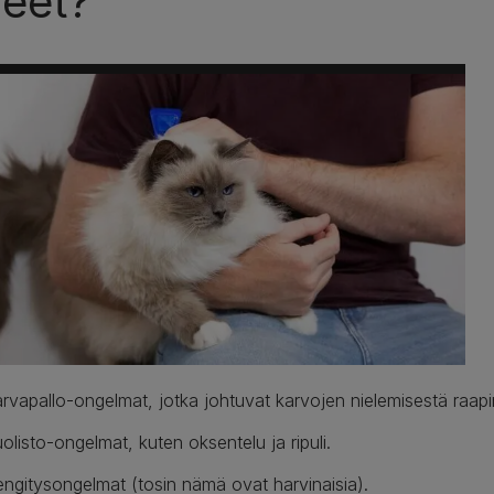
reet?
rvapallo-ongelmat, jotka johtuvat karvojen nielemisestä raapi
olisto-ongelmat, kuten oksentelu ja ripuli.
ngitysongelmat (tosin nämä ovat harvinaisia).