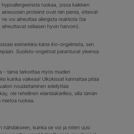
hypoallergeenista ruokaa, jossa kaikkien
ainesosien proteiinit ovat niin pieniä, etteivät
ne voi aiheuttaa allergista reaktiota (tai
aiheuttavat sellaisen hyvin harvoin).
issasi esimerkiksi kärsii iho-ongelmista, sen
pidempään. Suolisto-ongelmat parantuvat yleensä
uta – tämä tarkoittaa myös muiden
isi kuinka vaikeaa! Ulkokissat kannattaa pitää
kavalion noudattaminen edellyttää
käy, ole rehellinen eläinlääkärillesi, sillä tämän
tä mietoa ruokaa.
an nähdäkseen, kuinka se voi ja miten uusi