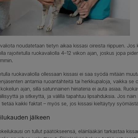
aliota noudatetaan tietyn aikaa kissasi oireista riippuen. Jos k
olla rajoitetulla ruokavaliolla 4–12 viikon ajan, joskus jopa 
mmin.
etulla ruokavaliolla ollessaan kissasi ei saa syödä mitään mu
njäsenten antamia ruoantähteitä tai herkkupaloja, vaikka se ol
ä kokeilun ajan, sillä satunnainen hiiriateria ei auta asiaa. Ruo
ällisyyttä ja sitkeyttä, ja välillä tapahtuu lipsahduksia. Jos näin 
 tietää kaikki faktat – myös se, jos kissasi kieltäytyy syömäs
ilukauden jälkeen
keilukausi on tullut päätökseensä, eläinlääkäri tarkastaa kiss