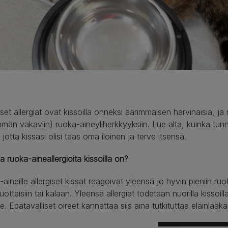
iset allergiat ovat kissoilla onneksi äärimmäisen harvinaisia, ja
än vakaviin) ruoka-aineyliherkkyyksiin. Lue alta, kuinka tunnist
 jotta kissasi olisi taas oma iloinen ja terve itsensä.
sia ruoka-aineallergioita kissoilla on?
aineille allergiset kissat reagoivat yleensä jo hyvin pieniin r
uotteisiin tai kalaan. Yleensä allergiat todetaan nuorilla kissoilla
lle. Epätavalliset oireet kannattaa siis aina tutkituttaa eläinlääkä