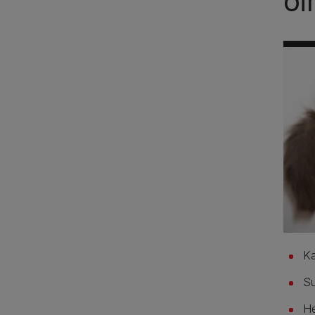
oi
Ka
Su
He