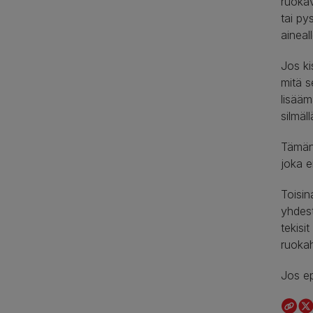
ruokav
tai py
aineal
Jos ki
mitä s
lisääm
silmäl
Tämän 
joka e
Toisin
yhdest
tekisi
ruokah
Jos ep