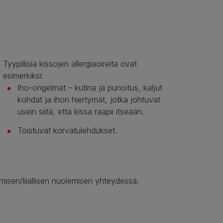
Tyypillisiä kissojen allergiaoireita ovat
esimerkiksi:
Iho-ongelmat – kutina ja punoitus, kaljut
kohdat ja ihon hiertymät, jotka johtuvat
usein siitä, että kissa raapii itseään.
Toistuvat korvatulehdukset.
misen/liiallisen nuolemisen yhteydessä.