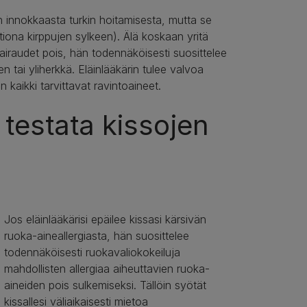
an innokkaasta turkin hoitamisesta, mutta se
iona kirppujen sylkeen). Älä koskaan yritä
sairaudet pois, hän todennäköisesti suosittelee
nen tai yliherkkä. Eläinlääkärin tulee valvoa
n kaikki tarvittavat ravintoaineet.
 testata kissojen
Jos eläinlääkärisi epäilee kissasi kärsivän
ruoka-aineallergiasta, hän suosittelee
todennäköisesti ruokavaliokokeiluja
mahdollisten allergiaa aiheuttavien ruoka-
aineiden pois sulkemiseksi. Tällöin syötät
kissallesi väliaikaisesti mietoa