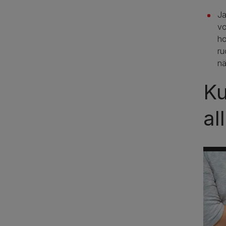
Ja
vo
ho
ru
nä
Ku
al