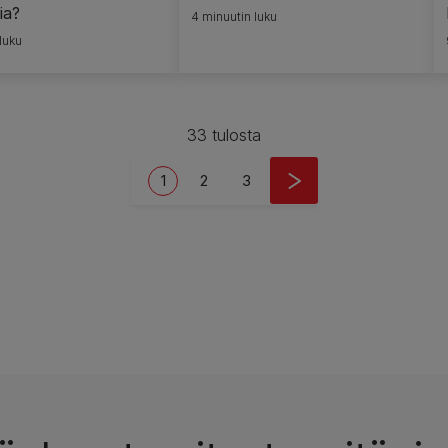
ia?
4 minuutin luku
luku
33 tulosta
Current page
Page
Page
1
2
3