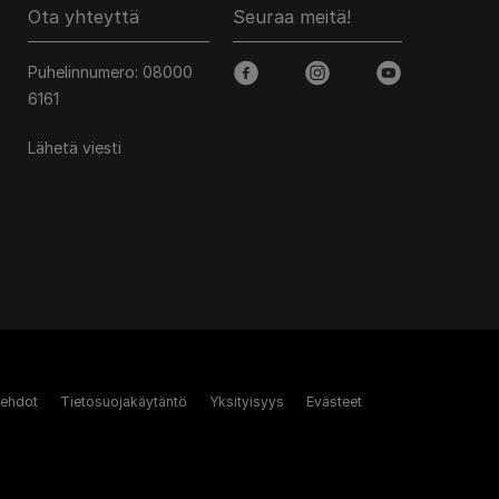
Ota yhteyttä
Seuraa meitä!
Puhelinnumero: 08000
facebook
instagram
youtube
6161
Lähetä viesti
 ehdot
Tietosuojakäytäntö
Yksityisyys
Evästeet