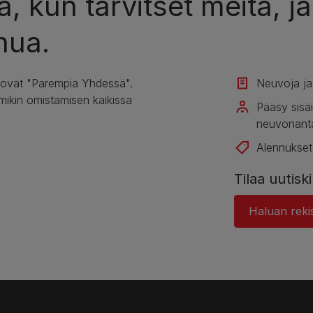
, kun tarvitset meitä, ja
nua.
 ovat "Parempia Yhdessä".
Neuvoja ja a
mikin omistamisen kaikissa
Pääsy sisäi
neuvonanta
Alennukset
Tilaa uutis
Haluan rekis