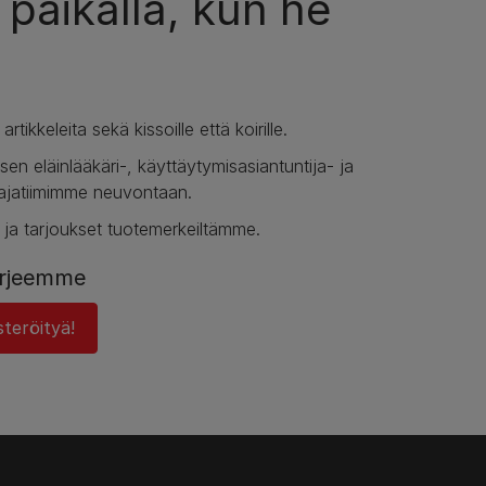
 paikalla, kun he
rtikkeleita sekä kissoille että koirille.
sen eläinlääkäri-, käyttäytymisasiantuntija- ja
jatiimimme neuvontaan.
 ja tarjoukset tuotemerkeiltämme.
kirjeemme
teröityä!