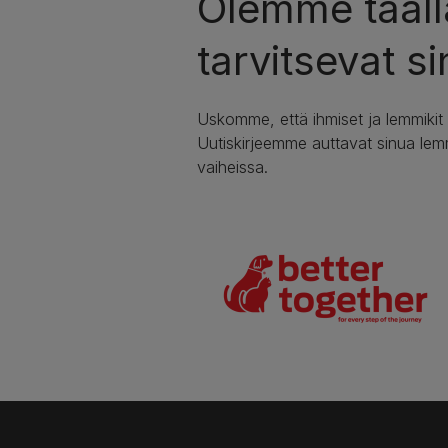
Olemme täällä
tarvitsevat si
Uskomme, että ihmiset ja lemmikit
Uutiskirjeemme auttavat sinua lem
vaiheissa.