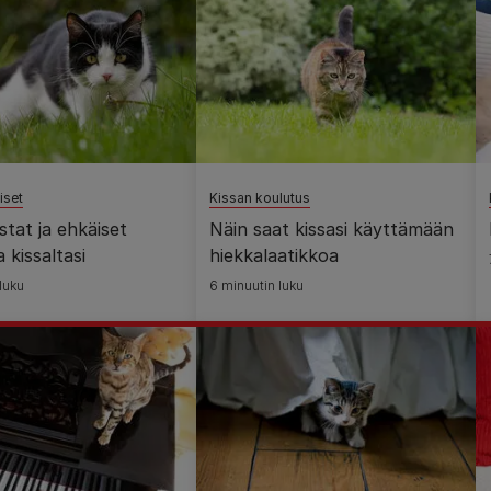
iset
Kissan koulutus
stat ja ehkäiset
Näin saat kissasi käyttämään
 kissaltasi
hiekkalaatikkoa
luku
6 minuutin luku