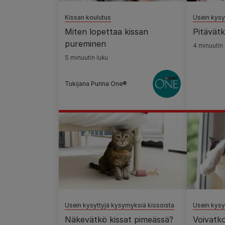
Kissan koulutus
Usein kysy
Miten lopettaa kissan
Pitävätk
pureminen
4 minuutin 
5 minuutin luku
Tukijana Purina One®
Usein kysyttyjä kysymyksiä kissoista
Usein kysy
Näkevätkö kissat pimeässä?
Voivatko