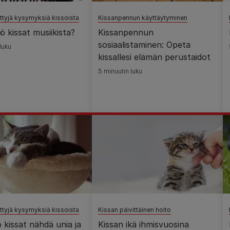
ttyjä kysymyksiä kissoista
Kissanpennun käyttäytyminen
ö kissat musiikista?
Kissanpennun
sosiaalistaminen: Opeta
luku
kissallesi elämän perustaidot
5 minuutin luku
ttyjä kysymyksiä kissoista
Kissan päivittäinen hoito
 kissat nähdä unia ja
Kissan ikä ihmisvuosina