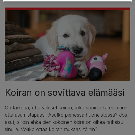
Koiran on sovittava elämääsi
On tärkeää, että valitset koiran, joka sopii sekä elämän-
että asumistapaasi. Asutko pienessä huoneistossa? Jos
asut, silloin ehkä pienikokoinen koira on oikea ratkaisu
sinulle. Voitko ottaa koiran mukaasi töihin?