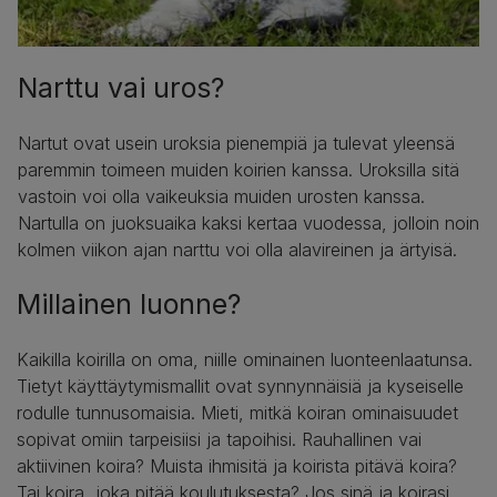
Narttu vai uros?
Nartut ovat usein uroksia pienempiä ja tulevat yleensä
paremmin toimeen muiden koirien kanssa. Uroksilla sitä
vastoin voi olla vaikeuksia muiden urosten kanssa.
Nartulla on juoksuaika kaksi kertaa vuodessa, jolloin noin
kolmen viikon ajan narttu voi olla alavireinen ja ärtyisä.
Millainen luonne?
Kaikilla koirilla on oma, niille ominainen luonteenlaatunsa.
Tietyt käyttäytymismallit ovat synnynnäisiä ja kyseiselle
rodulle tunnusomaisia. Mieti, mitkä koiran ominaisuudet
sopivat omiin tarpeisiisi ja tapoihisi. Rauhallinen vai
aktiivinen koira? Muista ihmisitä ja koirista pitävä koira?
Tai koira, joka pitää koulutuksesta? Jos sinä ja koirasi