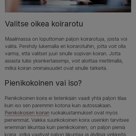
Valitse oikea koirarotu
Maailmassa on loputtoman paljon koirarotuja, joista voi
valita. Perehdy lukemalla eri koirarotuihin, jotta voit olla
varma, että valitset juuri sinulle sopivan koiran. Jotta
asiasta tulisi yksinkertaisempi, voit aloittaa miettimällä,
mitkä koiran ominaisuudet ovat sinulle tärkeitä.
Pienikokoinen vai iso?
Pienikokoinen koira ei tietenkään vaadi yhtä paljon tilaa
kuin iso sen paremmin kotona kuin autossakaan.
Pienikokoisen koiran
ruokakustannukset ovat myös
pienemmät. Vaikka suurikokoinen koira useinkin tarvitsee
enemmän liikuntaa kuin pienikokoinen, on paljon pieniä
koiria, jotka vaativat paljon liikuntaa ja älyllisiä virikkeitä.