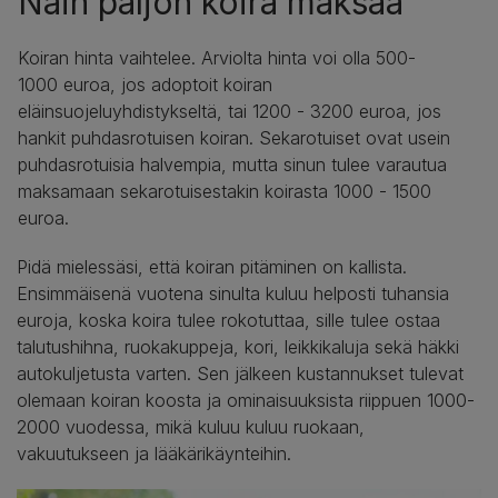
Näin paljon koira maksaa
Koiran hinta vaihtelee. Arviolta hinta voi olla 500-
1000 euroa, jos adoptoit koiran
eläinsuojeluyhdistykseltä, tai 1200 - 3200 euroa, jos
hankit puhdasrotuisen koiran. Sekarotuiset ovat usein
puhdasrotuisia halvempia, mutta sinun tulee varautua
maksamaan sekarotuisestakin koirasta 1000 - 1500
euroa.
Pidä mielessäsi, että koiran pitäminen on kallista.
Ensimmäisenä vuotena sinulta kuluu helposti tuhansia
euroja, koska koira tulee rokotuttaa, sille tulee ostaa
talutushihna, ruokakuppeja, kori, leikkikaluja sekä häkki
autokuljetusta varten. Sen jälkeen kustannukset tulevat
olemaan koiran koosta ja ominaisuuksista riippuen 1000-
2000 vuodessa, mikä kuluu kuluu ruokaan,
vakuutukseen ja lääkärikäynteihin.