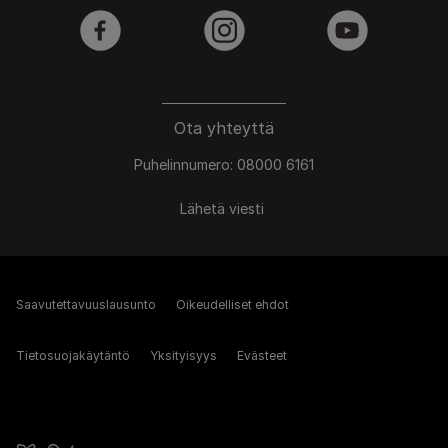
facebook
instagram
youtube
Ota yhteyttä
Puhelinnumero: 08000 6161
Lähetä viesti
Saavutettavuuslausunto
Oikeudelliset ehdot
Tietosuojakäytäntö
Yksityisyys
Evästeet