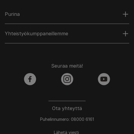
Purina
Yhteistyökumppaneillemme
Seuraa meitä!
facebook
instagram
youtube
Ota yhteyttä
Puhelinnumero: 08000 6161
Lähetä viesti