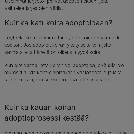
Useimmat järjestöt perivät adoptiomaksun, joka
vaihtelee järjestöjen välillä.
Kuinka katukoira adoptoidaan?
Löytöeläinkoti on varmistanut, että koira on varmasti
koditon. Jos adoptoit koiran yksityiseltä toimijalta,
varmista että hänellä on oikeus myydä koira.
Kun olet varma, että koiran voi adoptoida, eikä sillä ole
mikrosirua, vie koira eläinlääkärin vastaanotolle ja laita
sille mikrosiru, niin se voi muuttaa teille asumaan.
Kuinka kauan koiran
adoptioprosessi kestää?
Yleensä adoptioprosessissa menee noin viikko, mutta se