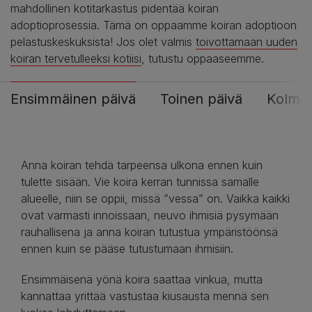
mahdollinen kotitarkastus pidentää koiran
adoptioprosessia. Tämä on oppaamme koiran adoptioon
pelastuskeskuksista! Jos olet valmis
toivottamaan uuden
koiran tervetulleeksi kotiisi
, tutustu oppaaseemme.
Ensimmäinen päivä
Toinen päivä
Kolmas
Anna koiran tehdä tarpeensa ulkona ennen kuin
tulette sisään. Vie koira kerran tunnissa samalle
alueelle, niin se oppii, missä ”vessa” on. Vaikka kaikki
ovat varmasti innoissaan, neuvo ihmisiä pysymään
rauhallisena ja anna koiran tutustua ympäristöönsä
ennen kuin se pääse tutustumaan ihmisiin.
Ensimmäisenä yönä koira saattaa vinkua, mutta
kannattaa yrittää vastustaa kiusausta mennä sen