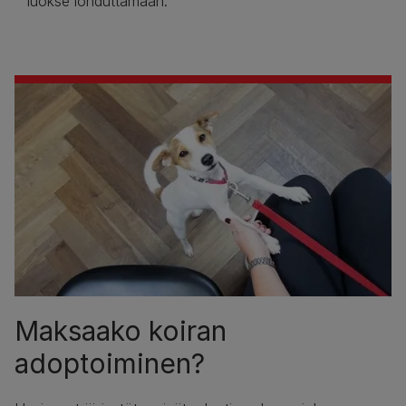
luokse lohduttamaan.
Maksaako koiran
adoptoiminen?