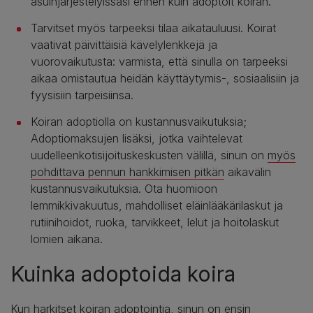
asuinjärjestelyissäsi ennen kuin adoptoit koiran.
Tarvitset myös tarpeeksi tilaa aikatauluusi. Koirat
vaativat päivittäisiä kävelylenkkejä ja
vuorovaikutusta: varmista, että sinulla on tarpeeksi
aikaa omistautua heidän käyttäytymis-, sosiaalisiin ja
fyysisiin tarpeisiinsa.
Koiran adoptiolla on kustannusvaikutuksia;
Adoptiomaksujen lisäksi, jotka vaihtelevat
uudelleenkotisijoituskeskusten välillä, sinun on
myös
pohdittava pennun hankkimisen pitkän
aikavälin
kustannusvaikutuksia. Ota huomioon
lemmikkivakuutus, mahdolliset eläinlääkärilaskut ja
rutiinihoidot, ruoka, tarvikkeet, lelut ja hoitolaskut
lomien aikana.
Kuinka adoptoida koira
Kun harkitset koiran adoptointia, sinun on ensin