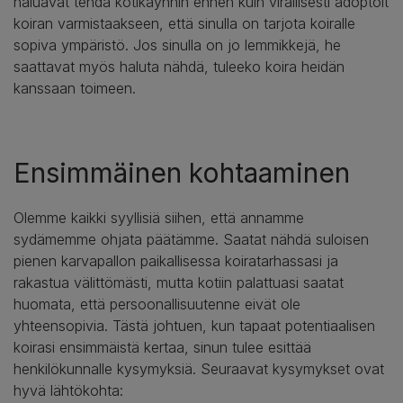
haluavat tehdä kotikäynnin ennen kuin virallisesti adoptoit
koiran varmistaakseen, että sinulla on tarjota koiralle
sopiva ympäristö. Jos sinulla on jo lemmikkejä, he
saattavat myös haluta nähdä, tuleeko koira heidän
kanssaan toimeen.
Ensimmäinen kohtaaminen
Olemme kaikki syyllisiä siihen, että annamme
sydämemme ohjata päätämme. Saatat nähdä suloisen
pienen karvapallon paikallisessa koiratarhassasi ja
rakastua välittömästi, mutta kotiin palattuasi saatat
huomata, että persoonallisuutenne eivät ole
yhteensopivia. Tästä johtuen, kun tapaat potentiaalisen
koirasi ensimmäistä kertaa, sinun tulee esittää
henkilökunnalle kysymyksiä. Seuraavat kysymykset ovat
hyvä lähtökohta: