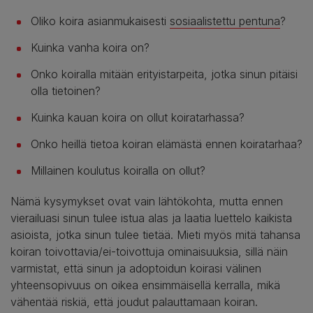
Oliko koira asianmukaisesti
sosiaalistettu pentuna
?
Kuinka vanha koira on?
Onko koiralla mitään erityistarpeita, jotka sinun pitäisi
olla tietoinen?
Kuinka kauan koira on ollut koiratarhassa?
Onko heillä tietoa koiran elämästä ennen koiratarhaa?
Millainen koulutus koiralla on ollut?
Nämä kysymykset ovat vain lähtökohta, mutta ennen
vierailuasi sinun tulee istua alas ja laatia luettelo kaikista
asioista, jotka sinun tulee tietää. Mieti myös mitä tahansa
koiran toivottavia/ei-toivottuja ominaisuuksia, sillä näin
varmistat, että sinun ja adoptoidun koirasi välinen
yhteensopivuus on oikea ensimmäisellä kerralla, mikä
vähentää riskiä, ​​että joudut palauttamaan koiran.