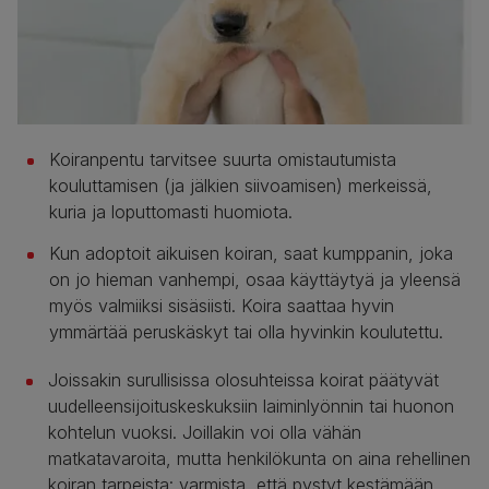
Koiranpentu tarvitsee suurta omistautumista
kouluttamisen (ja jälkien siivoamisen) merkeissä,
kuria ja loputtomasti huomiota.
Kun adoptoit aikuisen koiran, saat kumppanin, joka
on jo hieman vanhempi, osaa käyttäytyä ja yleensä
myös valmiiksi sisäsiisti. Koira saattaa hyvin
ymmärtää peruskäskyt tai olla hyvinkin koulutettu.
Joissakin surullisissa olosuhteissa koirat päätyvät
uudelleensijoituskeskuksiin laiminlyönnin tai huonon
kohtelun vuoksi. Joillakin voi olla vähän
matkatavaroita, mutta henkilökunta on aina rehellinen
koiran tarpeista: varmista, että pystyt kestämään