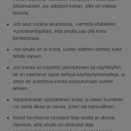
sitoumuksen, jos adoptoit koiran, jolla on vaikea
historia.
Jos asut vuokra-asunnossa, varmista etukäteen
vuokranantajaltasi, että sinulla saa olla koira
kiinteistössä.
Jos sinulla on jo koiria, uuden eläimen esittely tulee
tehdä varoen.
Jos koiraa on käytetty jalostukseen tai näyttelyihin,
se on saattanut oppia tiettyjä käyttäytymismalleja, ja
sinun on autettava koiraa sopeutumaan uuteen
arkeen.
Adoptiokoiran sijoittaminen kotiisi ja siteen luominen
voi viedä aikaa ja vaivaa, joten ole kärsivällinen.
Koirat tarvitsevat runsaasti tilaa sisällä ja ulkona.
Varmista, että sinulla on riittävästi tilaa