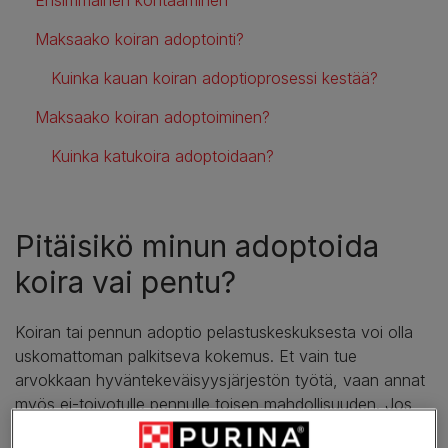
Maksaako koiran adoptointi?
Kuinka kauan koiran adoptioprosessi kestää?
Maksaako koiran adoptoiminen?
Kuinka katukoira adoptoidaan?
Pitäisikö minun adoptoida
koira vai pentu?
Koiran tai pennun adoptio pelastuskeskuksesta voi olla
uskomattoman palkitseva kokemus. Et vain tue
arvokkaan hyväntekeväisyysjärjestön työtä, vaan annat
myös ei-toivotulle pennulle toisen mahdollisuuden. Jos
harkitset koiran ottamista, sinun on päätettävä, onko