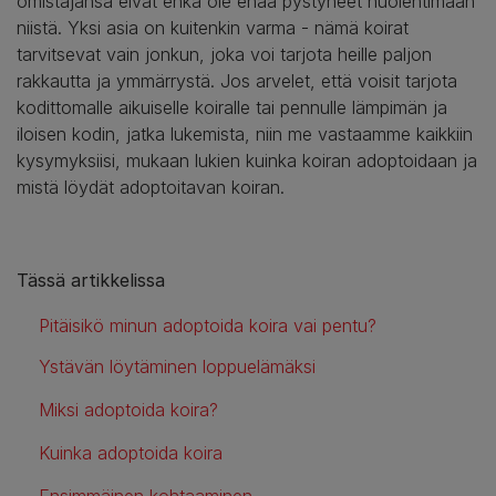
omistajansa eivät ehkä ole enää pystyneet huolehtimaan
niistä. Yksi asia on kuitenkin varma - nämä koirat
tarvitsevat vain jonkun, joka voi tarjota heille paljon
rakkautta ja ymmärrystä. Jos arvelet, että voisit tarjota
kodittomalle aikuiselle koiralle tai pennulle lämpimän ja
iloisen kodin, jatka lukemista, niin me vastaamme kaikkiin
kysymyksiisi, mukaan lukien kuinka koiran adoptoidaan ja
mistä löydät adoptoitavan koiran.
Tässä artikkelissa
Pitäisikö minun adoptoida koira vai pentu?
Ystävän löytäminen loppuelämäksi
Miksi adoptoida koira?
Kuinka adoptoida koira
Ensimmäinen kohtaaminen