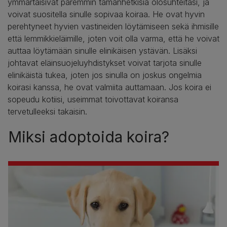
ymmärtäisivät paremmin tämänhetkisiä olosuhteitasi, ja
voivat suositella sinulle sopivaa koiraa. He ovat hyvin
perehtyneet hyvien vastineiden löytämiseen sekä ihmisille
että lemmikkieläimille, joten voit olla varma, että he voivat
auttaa löytämään sinulle elinikäisen ystävän. Lisäksi
johtavat eläinsuojeluyhdistykset voivat tarjota sinulle
elinikäistä tukea, joten jos sinulla on joskus ongelmia
koirasi kanssa, he ovat valmiita auttamaan. Jos koira ei
sopeudu kotiisi, useimmat toivottavat koiransa
tervetulleeksi takaisin.
Miksi adoptoida koira?