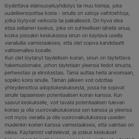
löydettävä eläinsuojeluyhdistys tai muu toimija, joka
uudelleensijoittaa koiria - sinulla on satoja vaihtoehtoja,
jotka löytyvät verkosta tai paikallisesti. On hyvä idea
etsiä sellainen keskus, joka on suhteellisen lähellä sinua,
koska joissakin keskuksissa sinun on käytävä useilla
vierailuilla varmistaaksesi, että olet sopiva kandidaatti
valitsemallesi koiralle.
Kun olet löytänyt täydellisen koiran, sinun on täytettävä
hakemuslomake, johon täytetään yleensä tiedot sinusta,
perheestäsi ja elinoloistasi. Tämä auttaa heitä arvioimaan,
sopiiko koira sinulle. Tämän jälkeen voit odottaa
yhteydenottoa adoptiokeskuksesta, jossa he sopivat
sinulle tapaamisen potentiaalisen koiran kanssa. Kun
saavut keskukselle, voit tavata potentiaalisen tulevan
koirasi ja olla vuorovaikutuksessa sen kanssa ja yleensä
voit myös vierailla ja olla vuorovaikutuksessa useiden
muidenkin koirien kanssa varmistaaksesi, että valintasi on
oikea. Käytännöt vaihtelevat, ja joskus keskukset