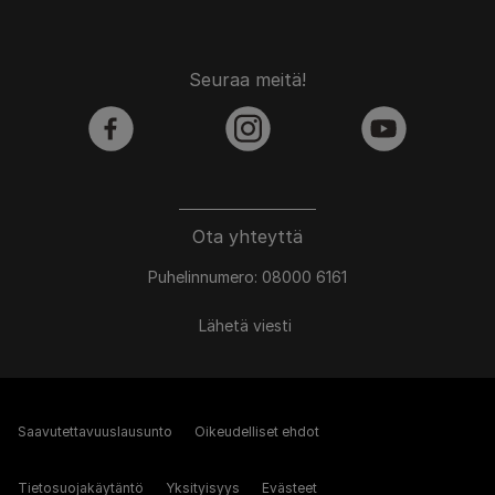
Seuraa meitä!
facebook
instagram
youtube
Ota yhteyttä
Puhelinnumero: 08000 6161
Lähetä viesti
Saavutettavuuslausunto
Oikeudelliset ehdot
Tietosuojakäytäntö
Yksityisyys
Evästeet