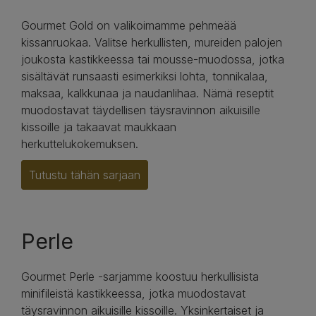
Gourmet Gold on valikoimamme pehmeää
kissanruokaa. Valitse herkullisten, mureiden palojen
joukosta kastikkeessa tai mousse-muodossa, jotka
sisältävät runsaasti esimerkiksi lohta, tonnikalaa,
maksaa, kalkkunaa ja naudanlihaa. Nämä reseptit
muodostavat täydellisen täysravinnon aikuisille
kissoille ja takaavat maukkaan
herkuttelukokemuksen.
Tutustu tähän sarjaan
Perle
Gourmet Perle -sarjamme koostuu herkullisista
minifileistä kastikkeessa, jotka muodostavat
täysravinnon aikuisille kissoille. Yksinkertaiset ja