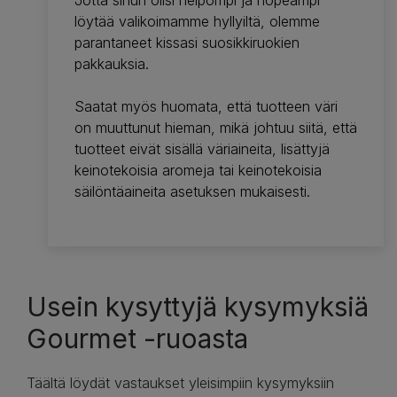
Jotta sinun olisi helpompi ja nopeampi
löytää valikoimamme hyllyiltä, olemme
parantaneet kissasi suosikkiruokien
pakkauksia.
Saatat myös huomata, että tuotteen väri
on muuttunut hieman, mikä johtuu siitä, että
tuotteet eivät sisällä väriaineita, lisättyjä
keinotekoisia aromeja tai keinotekoisia
säilöntäaineita asetuksen mukaisesti.
Usein kysyttyjä kysymyksiä
Gourmet -ruoasta
Täältä löydät vastaukset yleisimpiin kysymyksiin