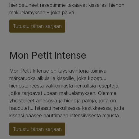
hienostuneet reseptimme takaavat kissallesi hienon
makuelämyksen – joka päivä.
Tutustu tähän sarjaan
Mon Petit Intense
Mon Petit Intense on täysravintona toimiva
märkäruoka aikuisille kissoille, joka koostuu
hienostuneesta valikoimasta herkullisia reseptejä,
jotka tarjoavat upean makuelämyksen. Olemme
yhdistelleet ainesosia ja hienoja paloja, joita on
haudutettu hitaasti herkullisessa kastikkeessa, jotta
kissasi pääsee nauttimaan intensiivisestä mausta.
Tutustu tähän sarjaan