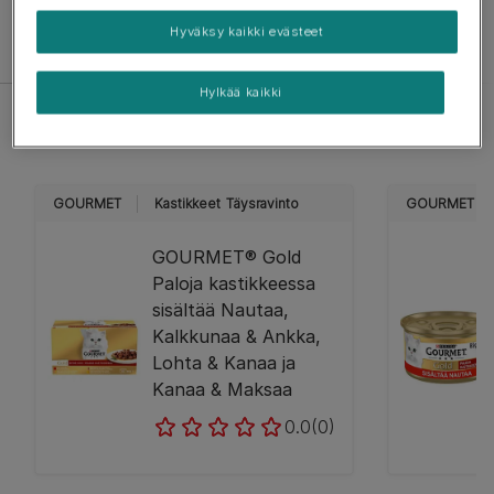
Selaa tuotteitamme
Hyväksy kaikki evästeet
Hylkää kaikki
​​Gold
Mon Petit
Perle
Nature's Creat
GOURMET
Kastikkeet
Täysravinto
GOURMET
GOURMET® Gold
Paloja kastikkeessa
sisältää Nautaa,
Kalkkunaa & Ankka,
Lohta & Kanaa ja
Kanaa & Maksaa
0.0
(0)