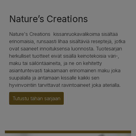
Nature’s Creations
Nature's Creations kissanruokavalikoima sisältää
erinomaisia, runsaasti lihaa sisältäviä reseptejä, jotka
ovat saaneet innoituksensa luonnosta. Tuotesarjan
herkulliset tuotteet eivät sisällä keinotekoisia väri-,
maku tai säilöntäaineita, ja ne on kehitetty
asiantuntevasti takaamaan erinomainen maku joka
suupalalla ja antamaan kissalle kaikki sen
hyvinvointiin tarvittavat ravintoaineet joka aterialla.
Tutustu tähän sarjaan