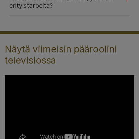
erityistarpeita?
Näytä viimeisin pääroolini
televisiossa