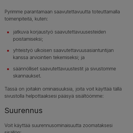
Pyrimme parantamaan saavutettavuutta toteuttamalla
toimenpiteitä, kuten:
jatkuva korjaustyö saavutettavuusesteiden
poistamiseksi;
yhteistyö ulkoisen saavutettavuusasiantuntijan
kanssa arviointien tekemiseksi; ja
säännölliset saavutettavuustestit ja sivustomme
skannaukset.
Tässä on joitakin ominaisuuksia, joita voit käyttää tällä
sivustolla helpottaaksesi pääsyä sisältöömme:
Suurennus
Voit käyttää suurennusominaisuutta zoomataksesi
sisällön: