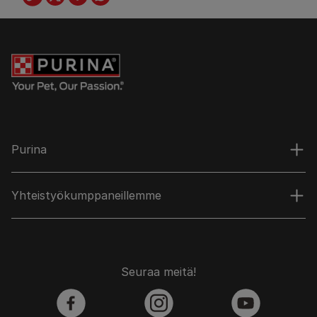
Purina
Yhteistyökumppaneillemme
Seuraa meitä!
facebook
instagram
youtube