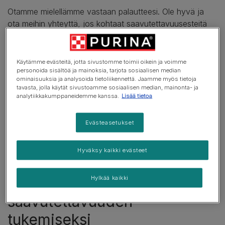
Otamme mielellämme vastaan palautteesi. Ole hyvä ja
ota meihin yhteyttä
, jos kohtaat saavutettavuusesteitä
navigoidessasi tällä sivustolla.
1. Yhteensopivuustila
Käytämme evästeitä, jotta sivustomme toimii oikein ja voimme
personoida sisältöä ja mainoksia, tarjota sosiaalisen median
ominaisuuksia ja analysoida tietoliikennettä. Jaamme myös tietoja
Tämä sivusto on osittain yhteensopiva Web Content
tavasta, jolla käytät sivustoamme sosiaalisen median, mainonta- ja
analytiikkakumppaneidemme kanssa.
Lisää tietoa
Accessibility
Guidelines
(WCAG) 2.1 tason AA kanssa.
Osittain yhteensopiva tarkoittaa, että jotkin ominaisuudet
tai sisältöosat eivät täysin vastaa
Evästeasetukset
saavutettavuusstandardia. Saat lisätietoja mahdollisesti
ei-saavutettavista ominaisuuksista ja sisällöstä "Tunnetut
Hyväksy kaikki evästeet
rajoitukset" -osiossa alla.
Hylkää kaikki
2. Toimenpiteet
saavutettavuuden
tukemiseksi