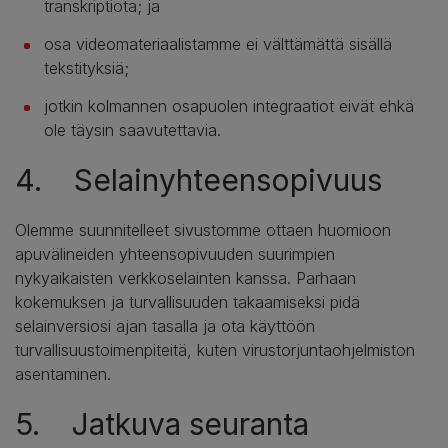
transkriptiota; ja
osa videomateriaalistamme ei välttämättä sisällä
tekstityksiä;
jotkin kolmannen osapuolen integraatiot eivät ehkä
ole täysin saavutettavia.
4. Selainyhteensopivuus
Olemme suunnitelleet sivustomme ottaen huomioon
apuvälineiden yhteensopivuuden suurimpien
nykyaikaisten verkkoselainten kanssa. Parhaan
kokemuksen ja turvallisuuden takaamiseksi pidä
selainversiosi ajan tasalla ja ota käyttöön
turvallisuustoimenpiteitä, kuten virustorjuntaohjelmiston
asentaminen.
5. Jatkuva seuranta