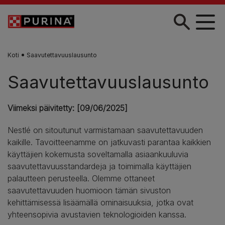
Skip to main content
Koti
Saavutettavuuslausunto
Saavutettavuuslausunto
Viimeksi päivitetty: [09/06/2025]
Nestlé on sitoutunut varmistamaan saavutettavuuden
kaikille. Tavoitteenamme on jatkuvasti parantaa kaikkien
käyttäjien kokemusta soveltamalla asiaankuuluvia
saavutettavuusstandardeja ja toimimalla käyttäjien
palautteen perusteella. Olemme ottaneet
saavutettavuuden huomioon tämän sivuston
kehittämisessä lisäämällä ominaisuuksia, jotka ovat
yhteensopivia avustavien teknologioiden kanssa.