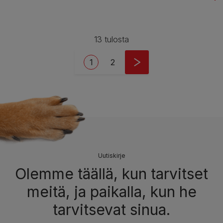
13 tulosta
Pagination
Current page
Page
1
2
Uutiskirje
Olemme täällä, kun tarvitset
meitä, ja paikalla, kun he
tarvitsevat sinua.