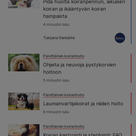
Pidä huolta koiranpennun, aikuisen
koiran ja ikääntyvän koiran
hampaista
4 minuutin luku
Tukijana Dentalife
Päivittäinen koiranhoito
Ohjeita ja neuvoja pystykorvien
hoitoon
5 minuutin luku
Päivittäinen koiranhoito
Laumanvartijakoirat ja niiden hoito
6 minuutin luku
Päivittäinen koiranhoito
Koiran kastrointi ja sterilointi: FAQ