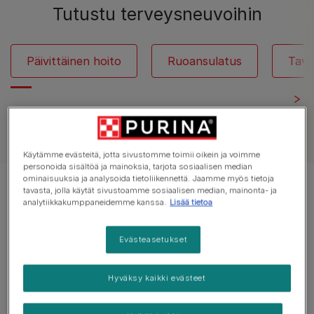
Tutustu terveysneuvoihin
Päivittäinen hoito
Ruoansulatus
Taval
Näytä kaikki koiria koskevat artikkelit
Käytämme evästeitä, jotta sivustomme toimii oikein ja voimme
personoida sisältöä ja mainoksia, tarjota sosiaalisen median
ominaisuuksia ja analysoida tietoliikennettä. Jaamme myös tietoja
Tulokset 12 of 13 artikkelista
tavasta, jolla käytät sivustoamme sosiaalisen median, mainonta- ja
analytiikkakumppaneidemme kanssa.
Lisää tietoa
Suositut artikkelit
Evästeasetukset
Hyväksy kaikki evästeet
Koirien loiset
Kirput ja punkit koirilla