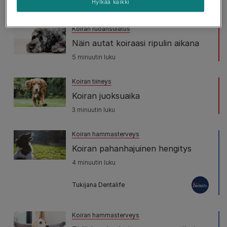
Hylkää kaikki
7 minuutin luku
Koiran ruoansulatus
Näin autat koiraasi ripulin aikana
5 minuutin luku
Koiran tiineys
Koiran juoksuaika
3 minuutin luku
Koiran hammasterveys
Koiran pahanhajuinen hengitys
4 minuutin luku
Tukijana Dentalife
Koiran hammasterveys