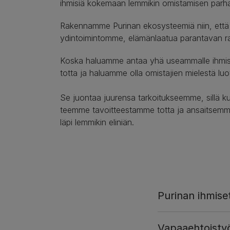
ihmisiä kokemaan lemmikin omistamisen parha
Rakennamme Purinan ekosysteemiä niin, että sii
ydintoimintomme, elämänlaatua parantavan rav
Koska haluamme antaa yhä useammalle ihmise
totta ja haluamme olla omistajien mielestä luo
Se juontaa juurensa tarkoitukseemme, sillä
teemme tavoitteestamme totta ja ansaitsemme 
läpi lemmikin eliniän.
Purinan ihmise
Vapaaehtoisty