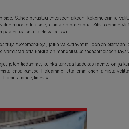
en side. Suhde perustuu yhteiseen aikaan, kokemuksiin ja välit
lille muodostuu side, elämä on parempaa. Siksi olemme yli 125 
mpaa eri ikäisinä ja elinvaiheissa.
ittuja tuotemerkkejä, jotka vaikuttavat miljoonien elämään jo
 varmistaa että kaikilla on mahdollisuus tasapainoiseen täysr
ajia, joten tiedämme, kuinka tärkeää laadukas ravinto on ja k
istajiensa kanssa. Haluamme, että lemmikkien ja niistä välit
n toimintamme ytimessä.