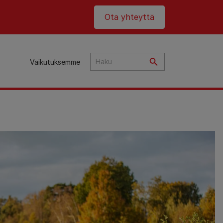
Header top
Ota yhteyttä
Vaikutuksemme
ta
an
t
et