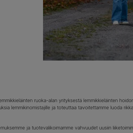
mikkieläinten ruoka-alan yrityksestä lemmikkieläinten hoidon
ksia lemmikinomistajille ja toteuttaa tavoitettamme luoda rikk
muksemme ja tuotevalikoimamme vahvuudet uusiin liiketoimint