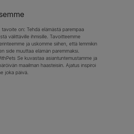
ksemme
li tavoite on: Tehdä elämästä parempaa
istä välittäville ihmisille. Tavoitteemme
erinteemme ja uskomme siihen, että lemmikin
inen side muuttaa elämän paremmaksi.
ithPets Se kuvastaa asiantuntemustamme ja
päröivän maailman haasteisiin. Ajatus inspiroi
e joka päivä.