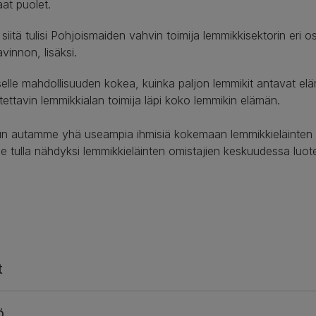
at puolet.
tä tulisi Pohjoismaiden vahvin toimija lemmikkisektorin eri os
innon, lisäksi.
lle mahdollisuuden kokea, kuinka paljon lemmikit antavat e
tettavin lemmikkialan toimija läpi koko lemmikin elämän.
 kun autamme yhä useampia ihmisiä kokemaan lemmikkieläinte
tulla nähdyksi lemmikkieläinten omistajien keskuudessa luot
t
ö