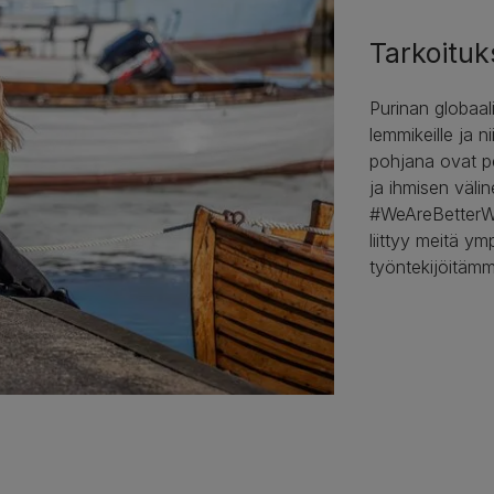
Tarkoitu
Purinan globaa
lemmikeille ja ni
pohjana ovat p
ja ihmisen väl
#WeAreBetterW
liittyy meitä ym
työntekijöitämm