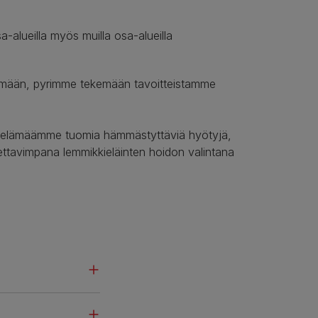
a-alueilla myös muilla osa-alueilla
lämään, pyrimme tekemään tavoitteistamme
n elämäämme tuomia hämmästyttäviä hyötyjä,
ettavimpana lemmikkieläinten hoidon valintana