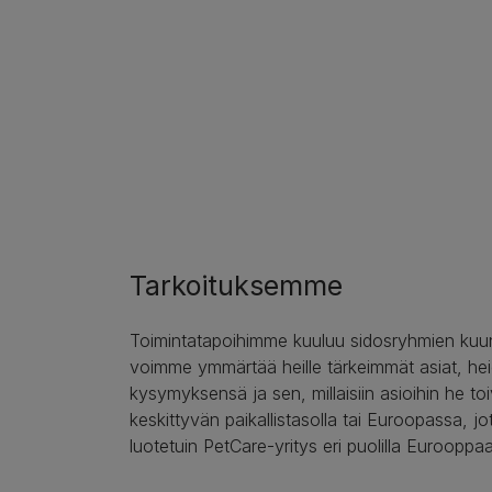
Tarkoituksemme
Toimintatapoihimme kuuluu sidosryhmien kuunt
voimme ymmärtää heille tärkeimmät asiat, he
kysymyksensä ja sen, millaisiin asioihin he to
keskittyvän paikallistasolla tai Euroopassa, jotta
luotetuin PetCare-yritys eri puolilla Eurooppaa