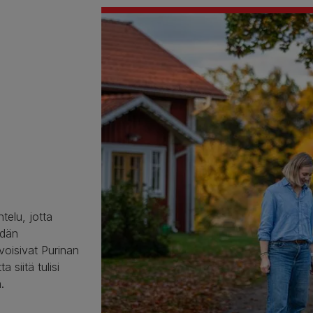
elu, jotta
idän
ivoisivat Purinan
 siitä tulisi
.