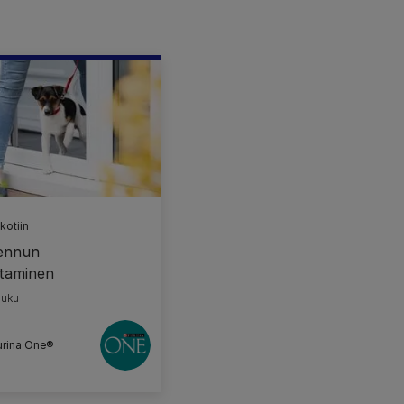
kotiin
ennun
staminen
luku
urina One®