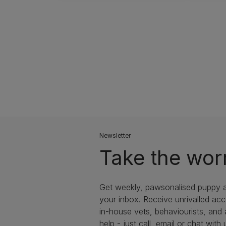
Newsletter
Take the wor
Get weekly, pawsonalised puppy ad
your inbox. Receive unrivalled ac
in-house vets, behaviourists, and
help - just call, email or chat with 