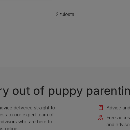
2 tulosta
ry out of puppy parenti
vice delivered straight to
Advice and 
cess to our expert team of
Free acces
 advisors who are here to
and adviso
us online.