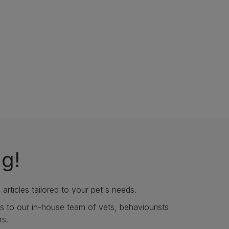
ng!
articles tailored to your pet's needs.
s to our in-house team of vets, behaviourists
rs.