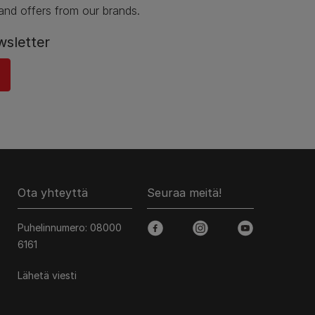
and offers from our brands.
wsletter
Ota yhteyttä
Seuraa meitä!
Puhelinnumero: 08000
facebook
instagram
youtube
6161
Lähetä viesti