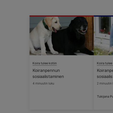
Koira tulee kotiin
Koira tulee 
Koiranpennun
Koiranp
sosiaalistaminen
sosiaali
4 minuutin luku
2 minuutin 
Tukijana P