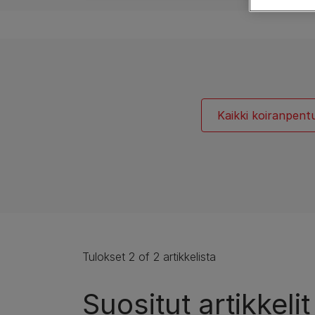
Purinan pakkausten kierrätys
Suuri
koiran
Koirarotuoppaat
Koiranpennun terveys
Roturyhmät
Kaikki koiranpentu
Tulokset 2 of 2 artikkelista
Suositut artikkelit