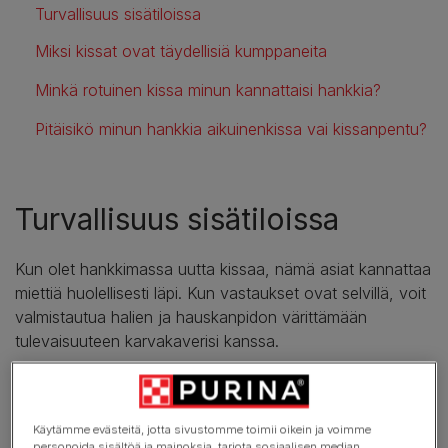
Turvallisuus sisätiloissa
Miksi kissat ovat täydellisiä kumppaneita
Minkä rotuinen kissa minun kannattaisi hankkia?
Pitäisikö minun hankkia aikuinenkissa vai kissanpentu?
Turvallisuus sisätiloissa
Kun olet hankkimassa uutta kissaa, nämä asiat kannattaa
miettiä huolellisesti läpi. Kun vastaukset ovat selvillä, voit
valmistautua halien ja hauskanpidon värittämään
tulevaisuuteen karvakaverisi kanssa.
Mistä siis kannattaa aloittaa ja mitä kissamaiselta
perheenlisäykseltä voi oikein odottaa?
Käytämme evästeitä, jotta sivustomme toimii oikein ja voimme
personoida sisältöä ja mainoksia, tarjota sosiaalisen median