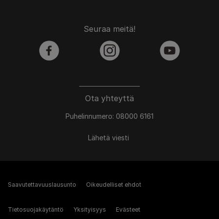
Seuraa meitä!
facebook
instagram
youtube
Ota yhteyttä
Puhelinnumero: 08000 6161
Lähetä viesti
Saavutettavuuslausunto
Oikeudelliset ehdot
Tietosuojakäytäntö
Yksityisyys
Evästeet