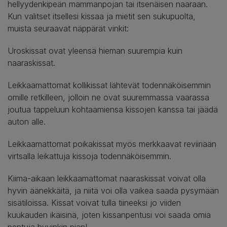
hellyydenkipeän mammanpojan tai itsenäisen naaraan.
Kun valitset itsellesi kissaa ja mietit sen sukupuolta,
muista seuraavat näppärät vinkit:
Uroskissat ovat yleensä hieman suurempia kuin
naaraskissat.
Leikkaamattomat kollikissat lähtevät todennäköisemmin
omille retkilleen, jolloin ne ovat suuremmassa vaarassa
joutua tappeluun kohtaamiensa kissojen kanssa tai jäädä
auton alle.
Leikkaamattomat poikakissat myös merkkaavat reviiriään
virtsalla leikattuja kissoja todennäköisemmin.
Kiima-aikaan leikkaamattomat naaraskissat voivat olla
hyvin äänekkäitä, ja niitä voi olla vaikea saada pysymään
sisätiloissa. Kissat voivat tulla tiineeksi jo viiden
kuukauden ikäisinä, joten kissanpentusi voi saada omia
pentuja hyvinkin pian!