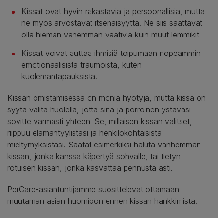
Kissat ovat hyvin rakastavia ja persoonallisia, mutta
ne myös arvostavat itsenäisyyttä. Ne siis saattavat
olla hieman vähemmän vaativia kuin muut lemmikit.
Kissat voivat auttaa ihmisiä toipumaan nopeammin
emotionaalisista traumoista, kuten
kuolemantapauksista.
Kissan omistamisessa on monia hyötyjä, mutta kissa on
syytä valita huolella, jotta sinä ja pörröinen ystäväsi
sovitte varmasti yhteen. Se, millaisen kissan valitset,
riippuu elämäntyylistäsi ja henkilökohtaisista
mieltymyksistäsi. Saatat esimerkiksi haluta vanhemman
kissan, jonka kanssa käpertyä sohvalle, tai tietyn
rotuisen kissan, jonka kasvattaa pennusta asti.
PerCare-asiantuntijamme suosittelevat ottamaan
muutaman asian huomioon ennen kissan hankkimista.