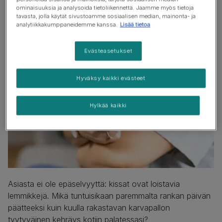
Miksi kissat ovat täydellisiä
ominaisuuksia ja analysoida tietoliikennettä. Jaamme myös tietoja
tavasta, jolla käytät sivustoamme sosiaalisen median, mainonta- ja
kumppaneita
analytiikkakumppaneidemme kanssa.
Lisää tietoa
Evästeasetukset
Hyväksy kaikki evästeet
Hylkää kaikki
Asiasta ei ole epäselvyyttä: kissat ovat loistavia
lemmikkejä. Mikä tuntuisikaan paremmalta rankan päivän
päätteeksi kuin kuulla rakastavan karvapallon
tyytyväinen kehräys kotiin palatessasi?