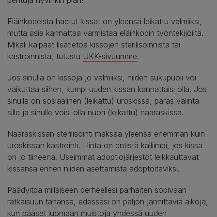
Eläinkodeista haetut kissat on yleensä leikattu valmiiksi,
mutta asia kannattaa varmistaa eläinkodin työntekijöiltä.
Mikäli kaipaat lisätietoa kissojen sterilisoinnista tai
kastroinnista, tutustu
UKK-sivuumme
.
Jos sinulla on kissoja jo valmiiksi, niiden sukupuoli voi
vaikuttaa siihen, kumpi uuden kissan kannattaisi olla. Jos
sinulla on sosiaalinen (leikattu) uroskissa, paras valinta
sille ja sinulle voisi olla nuori (leikattu) naaraskissa.
Naaraskissan sterilisointi maksaa yleensä enemmän kuin
uroskissan kastrointi. Hinta on entistä kalliimpi, jos kissa
on jo tiineenä. Useimmat adoptiojärjestöt leikkauttavat
kissansa ennen niiden asettamista adoptoitaviksi.
Päädyitpä millaiseen perheellesi parhaiten sopivaan
ratkaisuun tahansa, edessäsi on paljon jännittäviä aikoja,
kun pääset luomaan muistoja yhdessä uuden