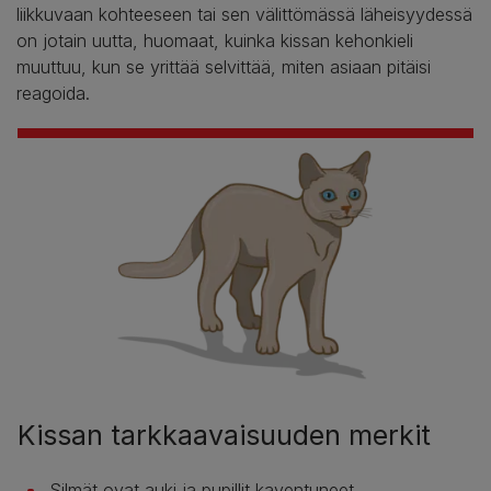
liikkuvaan kohteeseen tai sen välittömässä läheisyydessä
on jotain uutta, huomaat, kuinka kissan kehonkieli
muuttuu, kun se yrittää selvittää, miten asiaan pitäisi
reagoida.
Kissan tarkkaavaisuuden merkit
Silmät ovat auki ja pupillit kaventuneet.