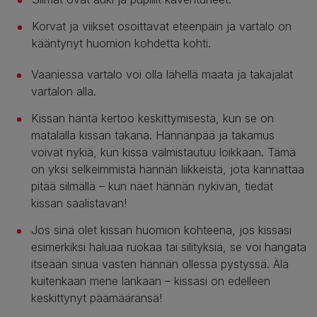
Korvat ja viikset osoittavat eteenpäin ja vartalo on
kääntynyt huomion kohdetta kohti.
Vaaniessa vartalo voi olla lähellä maata ja takajalat
vartalon alla.
Kissan häntä kertoo keskittymisestä, kun se on
matalalla kissan takana. Hännänpää ja takamus
voivat nykiä, kun kissa valmistautuu loikkaan. Tämä
on yksi selkeimmistä hännän liikkeistä, jota kannattaa
pitää silmällä – kun näet hännän nykivän, tiedät
kissan saalistavan!
Jos sinä olet kissan huomion kohteena, jos kissasi
esimerkiksi haluaa ruokaa tai silityksiä, se voi hangata
itseään sinua vasten hännän ollessa pystyssä. Älä
kuitenkaan mene lankaan – kissasi on edelleen
keskittynyt päämääränsä!