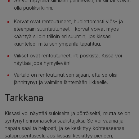
Se voi räpytellä silmiään pehmeästi, tai silmät voivat
olla puoliksi kiinni.
Korvat ovat rentoutuneet, huolettomasti ylös- ja
eteenpäin suuntautuneet – korvat voivat myös
kääntyä silloin tällöin eri suuntiin, jos kissasi
kuuntelee, mitä sen ympärillä tapahtuu.
Viikset ovat rentoutuneet, irti poskista. Kissa voi
näyttää jopa hymyilevän!
Vartalo on rentoutunut sen sijaan, että se olisi
jännittynyt ja valmiina lähtemään liikkeelle.
Tarkkana
Kissasi voi näyttää suloiselta ja pörröiseltä, mutta se on
syntynyt erinomaiseksi saalistajaksi. Se voi vaania ja
napata saaliita helposti, ja se keskittyy kohteeseensa
sataprosenttisesti. Jos kissasi keskittyy pieneen,