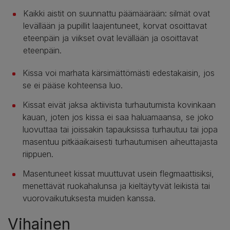
Kaikki aistit on suunnattu päämäärään: silmät ovat
levällään ja pupillit laajentuneet, korvat osoittavat
eteenpäin ja viikset ovat levällään ja osoittavat
eteenpäin.
Kissa voi marhata kärsimättömästi edestakaisin, jos
se ei pääse kohteensa luo.
Kissat eivät jaksa aktiivista turhautumista kovinkaan
kauan, joten jos kissa ei saa haluamaansa, se joko
luovuttaa tai joissakin tapauksissa turhautuu tai jopa
masentuu pitkäaikaisesti turhautumisen aiheuttajasta
riippuen.
Masentuneet kissat muuttuvat usein flegmaattisiksi,
menettävät ruokahalunsa ja kieltäytyvät leikistä tai
vuorovaikutuksesta muiden kanssa.
Vihainen