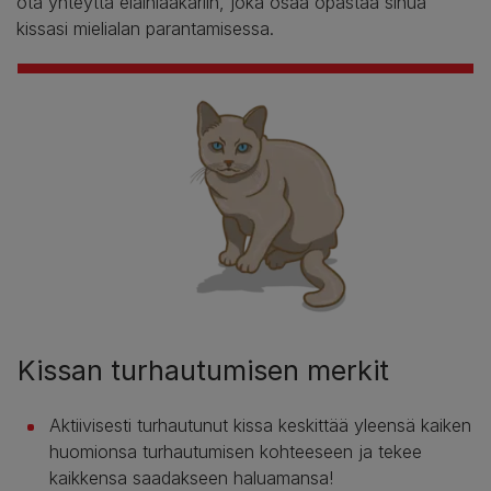
ota yhteyttä eläinlääkäriin, joka osaa opastaa sinua
kissasi mielialan parantamisessa.
Kissan turhautumisen merkit
Aktiivisesti turhautunut kissa keskittää yleensä kaiken
huomionsa turhautumisen kohteeseen ja tekee
kaikkensa saadakseen haluamansa!