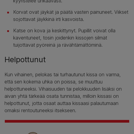
kyyristelee uhkaavasti.
Korvat ovat jäykät ja päätä vasten painuneet. Viikset
sojottavat jäykkinä irti kasvoista.
Katse on kova ja keskittynyt. Pupillit voivat olla
kaventuneet, tosin joidenkin kissojen silmät
tuijottavat pyöreinä ja rävähtämättöminä.
Helpottunut
Kun vihainen, pelokas tai turhautunut kissa on varma,
että sen kokema uhka on poissa, se muuttuu
helpottuneeksi. Vihaisuuden tai pelokkuuden lisäksi on
aivan yhtä tärkeää osata tunnistaa, milloin kissasi on
helpottunut, jotta osaat auttaa kissaasi palautumaan
omaksi rentoutuneeksi itsekseen.