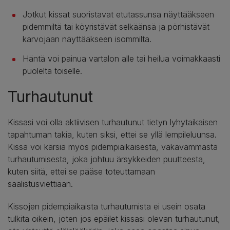
Jotkut kissat suoristavat etutassunsa näyttääkseen
pidemmiltä tai köyristävät selkäänsä ja pörhistävät
karvojaan näyttääkseen isommilta.
Häntä voi painua vartalon alle tai heilua voimakkaasti
puolelta toiselle.
Turhautunut
Kissasi voi olla aktiivisen turhautunut tietyn lyhytaikaisen
tapahtuman takia, kuten siksi, ettei se yllä lempileluunsa.
Kissa voi kärsiä myös pidempiaikaisesta, vakavammasta
turhautumisesta, joka johtuu ärsykkeiden puutteesta,
kuten siitä, ettei se pääse toteuttamaan
saalistusviettiään.
Kissojen pidempiaikaista turhautumista ei usein osata
tulkita oikein, joten jos epäilet kissasi olevan turhautunut,