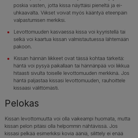
poskia vasten, jotta kissa näyttäisi pieneltä ja ei-
uhkaavalta. Viikset voivat myös kääntyä eteenpäin
valpastumisen merkiksi.
Levottomuuden kasvaessa kissa voi kyyristellä tai
selkä voi kaartua kissan valmistautuessa lähtemään
pakoon.
Kissan hännän liikkeet ovat tässä kohtaa tärkeitä:
häntä voi pysyä paikallaan tai hännänpää voi liikkua
hitaasti sivulta toiselle levottomuuden merkkinä. Jos
häntä paljastaa kissasi levottomuuden, rauhoittele
kissaasi välittömästi.
Pelokas
Kissan levottomuutta voi olla vaikeampi huomata, mutta
kissan pelon pitäisi olla helpommin nähtävissä. Jos
kissasi pelkää esimerkiksi kovia ääniä, silittely ei enää