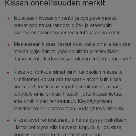
Kissan onnellisuuden merkit
Istuessaan kissasi on rento ja pystyasennossa,
korvat osoittavat rennosti ylös- ja eteenpäin
kääntyillen toisinaan perheesi tuttuja ääniä kohti.
Maatessaan kissasi tassut ovat vartalon alla tai kissa
makaa kyljellään tai jopa selällään jalat levällään.
Tämä asento kertoo kissan olevan erittäin onnellinen!
Kissa voi torkkua silmät kiinni tai puoliummessa tai
silmäluomet voivat olla raskaat – aivan kuin kissa
unelmoisi! Jos kissasi räpyttelee hitaasti silmiään,
räpyttele omia silmiäsi hitaasti, jotta kissasi tietää,
että sinäkin olet rentoutunut. Käyttäytymisen
matkiminen on loistava tapa luoda yhteys kissaan.
Viikset ovat rentoutuneet ja häntä pysyy paikallaan.
Häntä voi myös olla kevyesti kippuralla, jos kissa
nousee seisomaan tervehtiäkseen sinua.