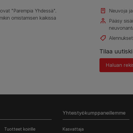
 ovat "Parempia Yhdessä".
Neuvoja ja a
mikin omistamisen kaikissa
Pääsy sisäi
neuvonanta
Alennukset
Tilaa uutis
Haluan rekis
Yhteistyökumppaneillemme
Tuotteet koirille
Kasvattaja