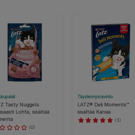
kkupalat
Täydennysravinto
Z Tasty Nuggets
LATZ® Deli Moments™
saasti Lohta, sisältää
sisältää Kanaa
menta
(3)
(0)