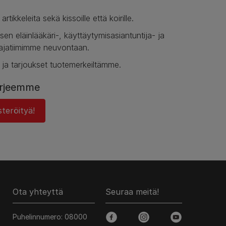
rtikkeleita sekä kissoille että koirille.
sen eläinlääkäri-, käyttäytymisasiantuntija- ja
jatiimimme neuvontaan.
 ja tarjoukset tuotemerkeiltämme.
kirjeemme
teröityä!
Ota yhteyttä
Seuraa meitä!
Puhelinnumero: 08000
facebook
instagram
youtube