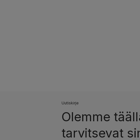
Uutiskirje
Olemme täällä
tarvitsevat si