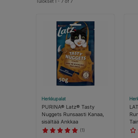
Tulokset 1 - 7 of 7
Herkkupalat
Her
PURINA® Latz® Tasty
LAT
Nuggets Runsaasti Kanaa,
Run
sisältää Ankkaa
Tai
(1)