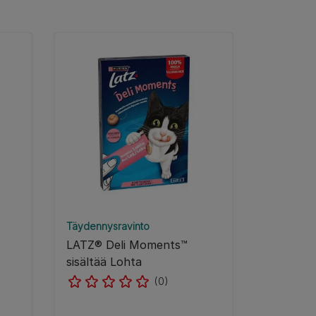
Täydennysravinto
LATZ® Deli Moments™
sisältää Lohta
(0)