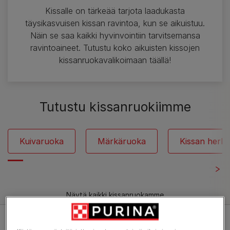
Kissalle on tärkeää tarjota laadukasta
täysikasvuisen kissan ravintoa, kun se aikuistuu.
Näin se saa kaikki hyvinvointiin tarvitsemansa
ravintoaineet. Tutustu koko aikuisten kissojen
kissanruokavalikoimaan täällä!
Tutustu kissanruokiimme
Kuivaruoka
Märkäruoka
Kissan herku
Näytä kaikki kissanruokamme
Suodata: