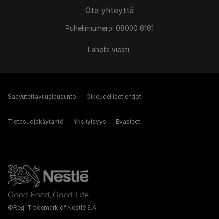
Ota yhteyttä
Puhelinnumero: 08000 6161
Lähetä viesti
Saavutettavuuslausunto
Oikeudelliset ehdot
Tietosuojakäytäntö
Yksityisyys
Evästeet
©Reg. Trademark of Nestlé S.A.