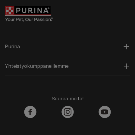
Purina
Yhteistyökumppaneillemme
Seuraa meitä!
facebook
instagram
youtube