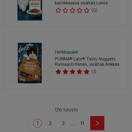
kastikkeessa sisältää Lohta
(0)
Herkkupalat
PURINA® Latz® Tasty Nuggets
Runsaasti Kanaa, sisältää Ankkaa
(1)
126 tulosta
Pagination
Current page
Page
Page
Last page
1
2
3
…
11