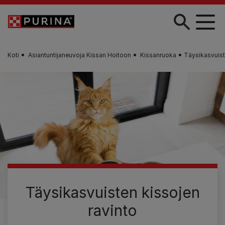
Skip to main content
Koti
Asiantuntijaneuvoja Kissan Hoitoon
Kissanruoka
Täysikasvuist
Täysikasvuisten kissojen
ravinto