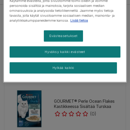
Käytämme evästeitä, jotta sivustomme toimii oikein ja voimme
personoida sisältöä ja mainoksia, tarjota sosiaalisen median
ominaisuuksia ja analysoida tietoliikennettä. Jaamme myös tietoja
tavasta, jolla käytät sivustoamme sosiaalisen median, mainonta- ja
analytiikkakumppaneidemme kanssa.
Lisää tietoa
Evästeasetukset
GOURMET® Perle Ocean Flakes
Kastikkeessa Sisältää
Punakampelaa
Hyväksy kaikki evästeet
(0)
Hylkää kaikki
GOURMET® Perle Ocean Flakes
Kastikkeessa Sisältää Turskaa
(0)