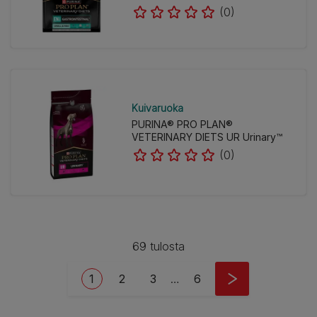
(0)
Kuivaruoka
PURINA® PRO PLAN®
VETERINARY DIETS UR Urinary™
(0)
69 tulosta
Pagination
Current page
Page
Page
Last page
1
2
3
…
6