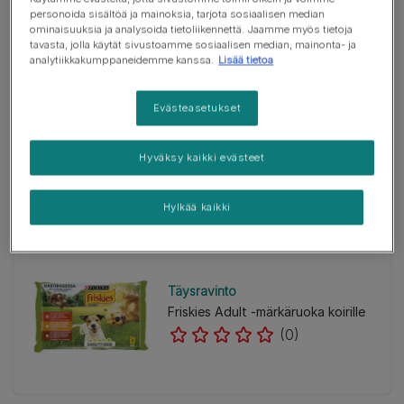
personoida sisältöä ja mainoksia, tarjota sosiaalisen median
ominaisuuksia ja analysoida tietoliikennettä. Jaamme myös tietoja
tavasta, jolla käytät sivustoamme sosiaalisen median, mainonta- ja
analytiikkakumppaneidemme kanssa.
Lisää tietoa
Kuivaruoka
Evästeasetukset
PRO PLAN® ACTI-PROTECT™
Light / Sterilised
(0)
Hyväksy kaikki evästeet
Hylkää kaikki
Täysravinto
Friskies Adult -märkäruoka koirille
(0)