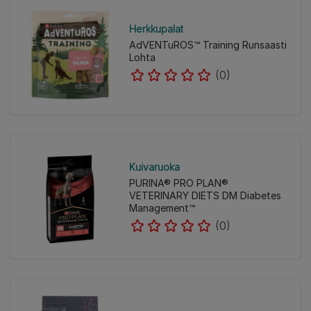
Herkkupalat
AdVENTuROS™ Training Runsaasti
Lohta
(0)
Kuivaruoka
PURINA® PRO PLAN®
VETERINARY DIETS DM Diabetes
Management™
(0)