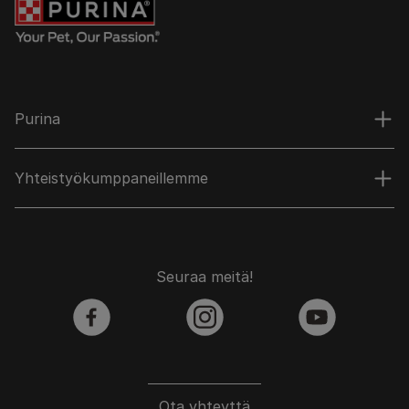
Purina
Yhteistyökumppaneillemme
Seuraa meitä!
facebook
instagram
youtube
Ota yhteyttä