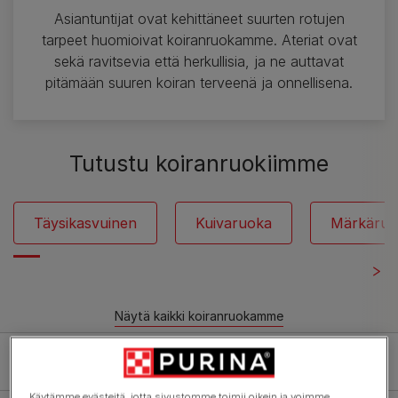
Asiantuntijat ovat kehittäneet suurten rotujen
tarpeet huomioivat koiranruokamme. Ateriat ovat
sekä ravitsevia että herkullisia, ja ne auttavat
pitämään suuren koiran terveenä ja onnellisena.
Tutustu koiranruokiimme
Täysikasvuinen
Kuivaruoka
Märkäruo
Näytä kaikki koiranruokamme
Suodata:
Käytämme evästeitä, jotta sivustomme toimii oikein ja voimme