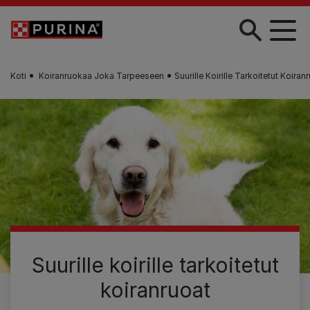
Skip to main content
Koti
Koiranruokaa Joka Tarpeeseen
Suurille Koirille Tarkoitetut Koiran
Suurille koirille tarkoitetut
koiranruoat