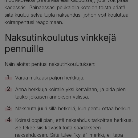
muovikoteloa (saatavilla eläinkaupoista), jota voit pitää
kädessäsi. Painaessasi peukalolla kotelon toista päätä,
siitä kuuluu selvä tupla naksahdus, johon voit kouluttaa
koiranpentusi reagoimaan.
Naksutinkoulutus vinkkejä
pennuille
Näin aloitat pentusi naksutinkoulutuksen:
Varaa mukaasi paljon herkkuja.
Anna herkkuja koiralle yksi kerrallaan, ja pidä pieni
tauko jokaisen annoksen välissä.
Naksauta juuri sillä hetkellä, kun pentu ottaa herkun.
Koirasi oppii pian, että naksahdus tarkoittaa herkkua.
Se tekee siis kovasti töitä saadakseen
naksahduksen. Siitä tulee "kyllä"-merkki, eli tapa