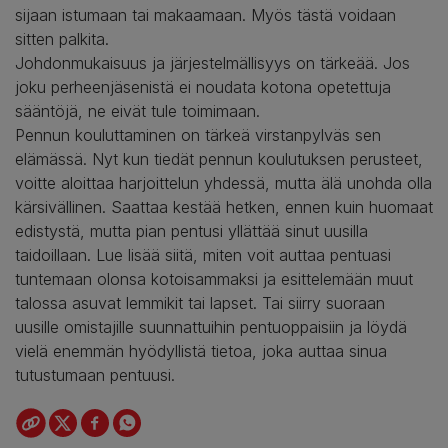
sijaan istumaan tai makaamaan. Myös tästä voidaan
sitten palkita.
Johdonmukaisuus ja järjestelmällisyys on tärkeää. Jos
joku perheenjäsenistä ei noudata kotona opetettuja
sääntöjä, ne eivät tule toimimaan.
Pennun kouluttaminen on tärkeä virstanpylväs sen
elämässä. Nyt kun tiedät pennun koulutuksen perusteet,
voitte aloittaa harjoittelun yhdessä, mutta älä unohda olla
kärsivällinen. Saattaa kestää hetken, ennen kuin huomaat
edistystä, mutta pian pentusi yllättää sinut uusilla
taidoillaan. Lue lisää siitä, miten voit auttaa pentuasi
tuntemaan olonsa kotoisammaksi ja esittelemään muut
talossa asuvat lemmikit tai lapset. Tai siirry suoraan
uusille omistajille suunnattuihin pentuoppaisiin ja löydä
vielä enemmän hyödyllistä tietoa, joka auttaa sinua
tutustumaan pentuusi.