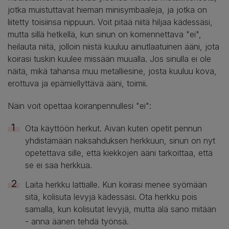
jotka muistuttavat hieman minisymbaaleja, ja jotka on
liitetty toisiinsa nippuun. Voit pitää niitä hiljaa kädessäsi,
mutta sillä hetkellä, kun sinun on komennettava "ei",
heilauta niitä, jolloin niistä kuuluu ainutlaatuinen ääni, jota
koirasi tuskin kuulee missään muualla. Jos sinulla ei ole
näitä, mikä tahansa muu metalliesine, josta kuuluu kova,
erottuva ja epämiellyttävä ääni, toimii.
Näin voit opettaa koiranpennullesi "ei":
Ota käyttöön herkut. Aivan kuten opetit pennun
yhdistämään naksahduksen herkkuun, sinun on nyt
opetettava sille, että kiekkojen ääni tarkoittaa, että
se ei saa herkkua.
Laita herkku lattialle. Kun koirasi menee syömään
sitä, kolisuta levyjä kädessäsi. Ota herkku pois
samalla, kun kolisutat levyjä, mutta älä sano mitään
- anna äänen tehdä työnsä.