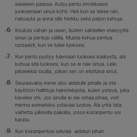
askeleen päässä. Kutsu pentu innokkaasti
juoksemaan sinua kohti. Heti kun se tekee niin,
naksauta ja anna sille herkku sekä paljon kehuja.
Kouluta vähän ja usein, lisäten vähitellen etäisyyttä
sinun ja pentusi välillä. Muista kehua pentua
runsaasti, kun se tulee luoksesi.
Kun pentu pystyy tulemaan luoksesi käskystä, ala
kutsua sitä luoksesi, kun se ei näe sinua. Leiki
piiloleikkiä sisällä, jolloin sen on etsittävä sinut.
Seuraavaksi mene ulos aidatulle pihalle ja ota
käyttöön hallittuja häiriötekijöitä, kuten ystävä, joka
kävelee ohi. Jos sinulla ei ole omaa pihaa, voit
mennä esimerkiksi ystäväsi luokse. Älä yritä tätä
vaihetta julkisella paikalla, jossa koiranpentu voi
karata.
Kun koiranpentusi selviää aidatun pihan