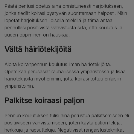
Päätä pentusi opetus aina onnistuneesti harjoitukseen,
jonka tiedät koirasi pystyvän suorittamaan helposti. Näin
lopetat harjoituksen iloisella mielellä ja tämä antaa
pennullesi positiivista vahvistusta siitä, että koulutus ja
uuden oppiminen on hauskaa.
Vältä häiriötekijöitä
Aloita koiranpennun koulutus ilman häiriötekijöitä.
Opetelkaa perusasiat rauhallisessa ympäristössä ja lisää
häiriötekijöitä myöhemmin, jotta koirasi tottuu erilaisiin
ympäristöihin.
Palkitse koiraasi paljon
Pennun koulutuksen tulisi aina perustua palkitsemiseen eli
positiiviseen vahvistamiseen, joten käytä paljon leluja,
herkkuja ja rapsutteluja. Negatiiviset rangaistustekniikat