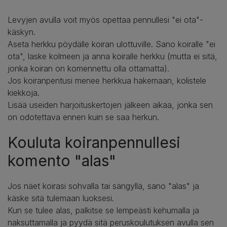
Levyjen avulla voit myös opettaa pennullesi "ei ota"-
käskyn.
Aseta herkku pöydälle koiran ulottuville. Sano koiralle "ei
ota", laske kolmeen ja anna koiralle herkku (mutta ei sitä,
jonka koiran on komennettu olla ottamatta).
Jos koiranpentusi menee herkkua hakemaan, kolistele
kiekkoja.
Lisää useiden harjoituskertojen jälkeen aikaa, jonka sen
on odotettava ennen kuin se saa herkun.
Kouluta koiranpennullesi
komento "alas"
Jos näet koirasi sohvalla tai sängyllä, sano "alas" ja
käske sitä tulemaan luoksesi.
Kun se tulee alas, palkitse se lempeästi kehumalla ja
naksuttamalla ja pyydä sitä peruskoulutuksen avulla sen