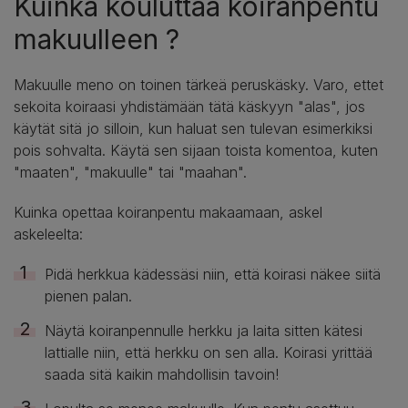
Kuinka kouluttaa koiranpentu
makuulleen ?
Makuulle meno on toinen tärkeä peruskäsky. Varo, ettet
sekoita koiraasi yhdistämään tätä käskyyn "alas", jos
käytät sitä jo silloin, kun haluat sen tulevan esimerkiksi
pois sohvalta. Käytä sen sijaan toista komentoa, kuten
"maaten", "makuulle" tai "maahan".
Kuinka opettaa koiranpentu makaamaan, askel
askeleelta:
Pidä herkkua kädessäsi niin, että koirasi näkee siitä
pienen palan.
Näytä koiranpennulle herkku ja laita sitten kätesi
lattialle niin, että herkku on sen alla. Koirasi yrittää
saada sitä kaikin mahdollisin tavoin!