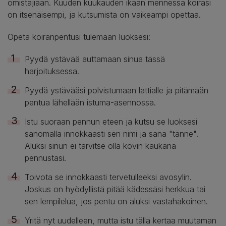
omistajiaan. Kuuden kuukauden ikään mennessä koirasi
on itsenäisempi, ja kutsumista on vaikeampi opettaa.
Opeta koiranpentusi tulemaan luoksesi:
Pyydä ystävää auttamaan sinua tässä
harjoituksessa.
Pyydä ystävääsi polvistumaan lattialle ja pitämään
pentua lähellään istuma-asennossa.
Istu suoraan pennun eteen ja kutsu se luoksesi
sanomalla innokkaasti sen nimi ja sana "tänne".
Aluksi sinun ei tarvitse olla kovin kaukana
pennustasi.
Toivota se innokkaasti tervetulleeksi avosylin.
Joskus on hyödyllistä pitää kädessäsi herkkua tai
sen lempilelua, jos pentu on aluksi vastahakoinen.
Yritä nyt uudelleen, mutta istu tällä kertaa muutaman