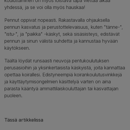
kouluttaminen on myös loistava tapa viettää aikaa
yhdessä, ja se voi olla myös hauskaa!
Pennut oppivat nopeasti. Rakastavalla ohjauksella
pennun kasvatus ja perustottelevaisuus, kuten "tänne-",
"istu-", ja "paikka" -käskyt, sekä sisäsiisteys, edistävät
pennun ja sinun välistä suhdetta ja kannustaa hyvään
käytökseen.
Täältä löydät runsaasti neuvoja pentukoulutuksen
perusasioihin ja yksinkertaisista käskyistä, joita kannattaa
opettaa koirallesi. Edistyneempiä koirankoulutusvinkkejä
ja käyttäytymisongelmien käsittelyä varten on aina
parasta kääntyä ammattilaiskouluttajan tai kasvattajan
puoleen.
Tässä artikkelissa