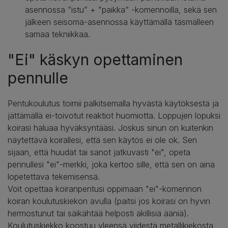
asennossa ”istu” + ”paikka” -komennoilla, sekä sen
jälkeen seisoma-asennossa käyttämällä täsmälleen
samaa tekniikkaa.
"Ei" käskyn opettaminen
pennulle
Pentukoulutus toimii palkitsemalla hyvästä käytöksestä ja
jättämällä ei-toivotut reaktiot huomiotta. Loppujen lopuksi
koirasi haluaa hyväksyntääsi. Joskus sinun on kuitenkin
näytettävä koirallesi, että sen käytös ei ole ok. Sen
sijaan, että huudat tai sanot jatkuvasti "ei", opeta
pennullesi "ei"-merkki, joka kertoo sille, että sen on aina
lopetettava tekemisensä.
Voit opettaa koiranpentusi oppimaan "ei"-komennon
koiran koulutuskiekon avulla (paitsi jos koirasi on hyvin
hermostunut tai säikähtää helposti äkillisiä ääniä).
Koulutuskiekko koostuu yleensä viidestä metallikiekosta,