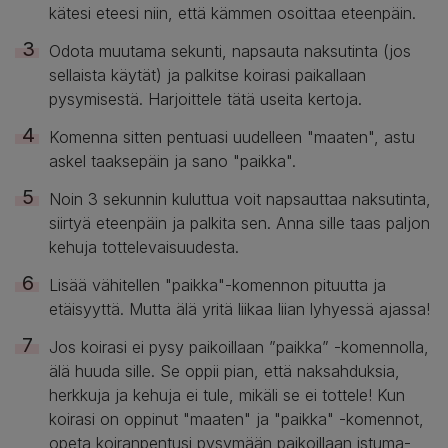
kätesi eteesi niin, että kämmen osoittaa eteenpäin.
Odota muutama sekunti, napsauta naksutinta (jos
sellaista käytät) ja palkitse koirasi paikallaan
pysymisestä. Harjoittele tätä useita kertoja.
Komenna sitten pentuasi uudelleen "maaten", astu
askel taaksepäin ja sano "paikka".
Noin 3 sekunnin kuluttua voit napsauttaa naksutinta,
siirtyä eteenpäin ja palkita sen. Anna sille taas paljon
kehuja tottelevaisuudesta.
Lisää vähitellen "paikka"-komennon pituutta ja
etäisyyttä. Mutta älä yritä liikaa liian lyhyessä ajassa!
Jos koirasi ei pysy paikoillaan ”paikka” -komennolla,
älä huuda sille. Se oppii pian, että naksahduksia,
herkkuja ja kehuja ei tule, mikäli se ei tottele! Kun
koirasi on oppinut "maaten" ja "paikka" -komennot,
opeta koiranpentusi pysymään paikoillaan istuma-