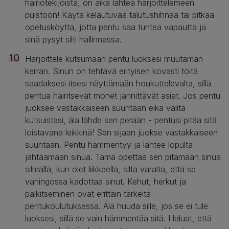
häiriötekijöistä, on aika lähteä harjoittelemeen
puistoon! Käytä kelautuvaa talutushihnaa tai pitkää
opetusköyttä, jotta pentu saa tuntea vapautta ja
sinä pysyt silti hallinnassa.
Harjoittele kutsumaan pentu luoksesi muutaman
kerran. Sinun on tehtävä erityisen kovasti töitä
saadaksesi itsesi näyttämään houkuttelevalta, sillä
pentua häiritsevät monet jännittävät asiat. Jos pentu
juoksee vastakkaiseen suuntaan eikä välitä
kutsuistasi, älä lähde sen perään - pentusi pitää sitä
loistavana leikkinä! Sen sijaan juokse vastakkaiseen
suuntaan. Pentu hämmentyy ja lähtee lopulta
jahtaamaan sinua. Tämä opettaa sen pitämään sinua
silmällä, kun olet liikkeellä, siltä varalta, että se
vahingossa kadottaa sinut. Kehut, herkut ja
palkitseminen ovat erittäin tärkeitä
pentukoulutuksessa. Älä huuda sille, jos se ei tule
luoksesi, sillä se vain hämmentää sitä. Haluat, että