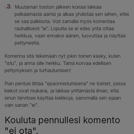
Muutaman toiston jälkeen koirasi lakkaa
pelkäämästä ääntä ja alkaa yhdistää sen siihen, ettei
se saa palkkiota. Voit samalla myös komentaa
rauhallisesti ”ei”. Lopulta se ei edes yritä ottaa
herkkua, vaan ennakoi äänen, luovuttaa ja näyttää
pettyneeltä.
Komenna sitä tekemään nyt jokin toinen käsky, kuten
"istu", ja anna sille herkku. Tämä korvaa edellisen
pettymyksen ja turhautumisen!
Pian pentusi liittää "epäonnistumisena" ne toimet, joissa
kiekot ovat mukana, ja lakkaa yrittämästä ilman, että
sinun tarvitsee käyttää kiekkoja, sanomalla sen sijaan
vain sanan "ei".
Kouluta pennullesi komento
"ei ota".