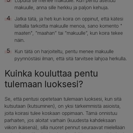
Lopulta se menee makuulle. Kun pentu asettuu
makuulle, anna sille herkku ja paljon kehuja.
Jatka tätä, ja heti kun koira on oppinut, että kätesi
lattialla tarkoitta makuulle menoa, sano komento "
maaten", ”maahan” tai ”makuulle”, kun koira tekee
näin.
Kun tätä on harjoiteltu, pentu menee makuulle
pyynnöstäsi ilman, että sitä tarvitsee lahjoa herkulla.
Kuinka kouluttaa pentu
tulemaan luoksesi?
Se, että pentusi opetetaan tulemaan luoksesi, kun sitä
kutsutaan (kutsuminen), on yksi tärkeimmistä asioista,
joita koirasi tulee koskaan oppimaan. Tämä onnistuu
parhaiten, jos aloitat varhain (kuudesta kahdeksaan
viikon ikäisenä), sillä nuoret pennut seuraavat mielellään