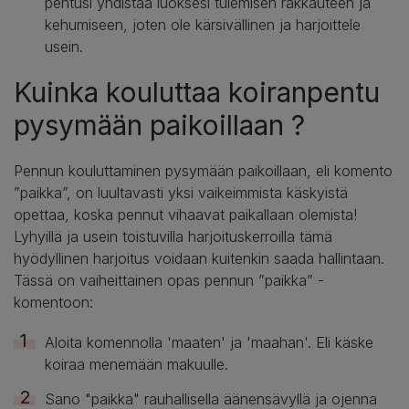
pentusi yhdistää luoksesi tulemisen rakkauteen ja
kehumiseen, joten ole kärsivällinen ja harjoittele
usein.
Kuinka kouluttaa koiranpentu
pysymään paikoillaan ?
Pennun kouluttaminen pysymään paikoillaan, eli komento
”paikka”, on luultavasti yksi vaikeimmista käskyistä
opettaa, koska pennut vihaavat paikallaan olemista!
Lyhyillä ja usein toistuvilla harjoituskerroilla tämä
hyödyllinen harjoitus voidaan kuitenkin saada hallintaan.
Tässä on vaiheittainen opas pennun ”paikka” -
komentoon:
Aloita komennolla 'maaten' ja 'maahan'. Eli käske
koiraa menemään makuulle.
Sano "paikka" rauhallisella äänensävyllä ja ojenna