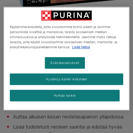
Käytämme evästeitä, jotta sivustomme toimii oikein ja voimme
personoida sisältöä ja mainoksia, tarjota sosiaalisen median
ominaisuuksia ja analysoida tietoliikennettä. Jaamme myös tietoja
tavasta, jolla käytät sivustoamme sosiaalisen median, mainonta- ja
analytiikkakumppaneidemme kanssa.
Lisää tietoa
PURINA PRO PLAN HC HYDRA CARE Auttaa kissojen nesteytyksen
Evästeasetukset
ylläpidossa Aikuisen kissan ruoka Makuna lohi 10x75 g Pussi
PURINA® PRO PLAN® Hydra Care Salmon
Hyväksy kaikki evästeet
Ei vielä ääniä
Hylkää kaikki
Saatavilla pakkauksissa:
10x75g
Auttaa aikuisen kissan nestetasapainon ylläpidossa.
Lisää todistetusti nesteen saantia ja edistää hyvää