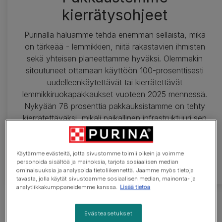
kierrätysohjeet
Purinalla haluamme tehdä enemmän sellaista, mikä
on tärkeää - lemmikkien, niitä rakastavien ihmisten
sekä yhteisen planeettamme hyväksi. Olemmekin
sitoutuneet ottamaan käyttöön 100-prosenttisesti
uudelleenkäytettävät tai kierrätettävät
lemmikkiruokapakkaukset vuoteen 2025 mennessä.
Nykyään 78 prosenttia pakkauksistamme on tehty
kierrätettäväksi, mikäli paikallinen infrastruktuuri sen
sallii. Auta meitä työssämme kohti jätteetöntä
tulevaisuutta kierrättämällä pakkauksia aina, kun se
on mahdollista.
Käytämme evästeitä, jotta sivustomme toimii oikein ja voimme
personoida sisältöä ja mainoksia, tarjota sosiaalisen median
ominaisuuksia ja analysoida tietoliikennettä. Jaamme myös tietoja
tavasta, jolla käytät sivustoamme sosiaalisen median, mainonta- ja
analytiikkakumppaneidemme kanssa.
Lisää tietoa
Evästeasetukset