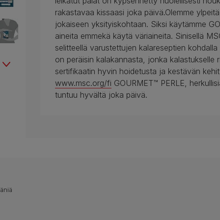
leikatut palat on kypsennetty huolellisesti hou
rakastavaa kissaasi joka päivä.Olemme ylpeitä
jokaiseen yksityiskohtaan. Siksi käytämme 
aineita emmekä käytä väriaineita. Sinisellä MSC-
selitteellä varustettujen kalareseptien kohdalla
on peräisin kalakannasta, jonka kalastukselle
sertifikaatin hyvin hoidetusta ja kestävän keh
www.msc.org/fi
GOURMET™ PERLE, herkullisia ate
tuntuu hyvältä joka päivä.
ääniä