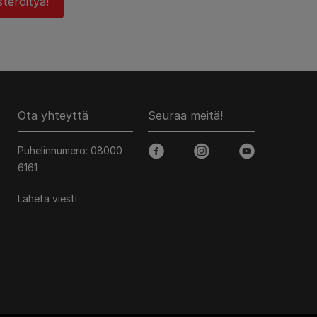
teröityä!
Ota yhteyttä
Seuraa meitä!
Puhelinnumero: 08000
facebook
instagram
youtube
6161
Lähetä viesti