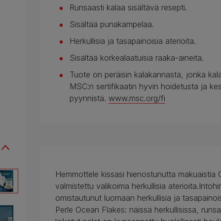
Runsaasti kalaa sisältävä resepti.
Sisältää punakampelaa.
Herkullisia ja tasapainoisia aterioita.
Sisältää korkealaatuisia raaka-aineita.
Tuote on peräisin kalakannasta, jonka kal
MSC:n sertifikaatin hyvin hoidetusta ja k
pyynnistä.
www.msc.org/fi
Hemmottele kissasi hienostunutta makuaistia
valmistettu valikoima herkullisia aterioita.I
omistautunut luomaan herkullisia ja tasapainoi
Perle Ocean Flakes: näissä herkullisissa, runsa