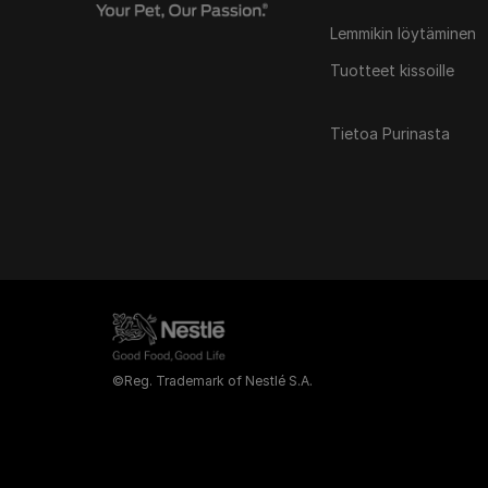
Lemmikin löytäminen
Tuotteet kissoille
Tietoa Purinasta
©Reg. Trademark of Nestlé S.A.