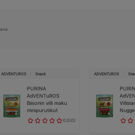
ääniä
ADVENTUROS
Snack
ADVENTUROS
Sna
PURINA
PURI
AdVENTuROS
AdVE
Biisonin villi maku
Villisi
minipurutikut
Nugge
0.0
(0)