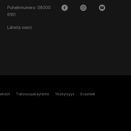
Puhelinnumero: 08000
facebook
instagram
youtube
6161
Lähetä viesti
 ehdot
Tietosuojakäytäntö
Yksityisyys
Evästeet