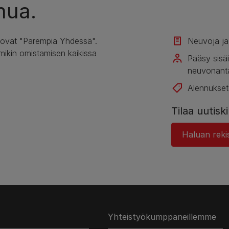
nua.
 ovat "Parempia Yhdessä".
Neuvoja ja a
mikin omistamisen kaikissa
Pääsy sisäi
neuvonanta
Alennukset
Tilaa uutis
Haluan rekis
Yhteistyökumppaneillemme