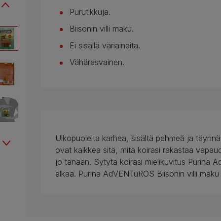
Purutikkuja.
Biisonin villi maku.
Ei sisällä väriaineita.
Vähärasvainen.
Ulkopuolelta karhea, sisältä pehmeä ja täynnä
ovat kaikkea sitä, mitä koirasi rakastaa vapau
jo tänään. Sytytä koirasi mielikuvitus Purina A
alkaa. Purina AdVENTuROS Biisonin villi maku pur