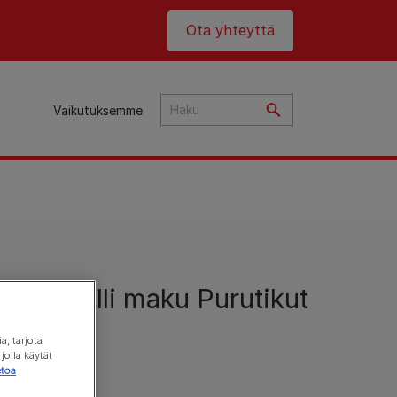
Header top
Ota yhteyttä
Vaikutuksemme
ta
in villi maku Purutikut
an
, tarjota
t
olla käytät
etoa
et