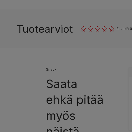
Tuotearviot
Ei vielä 
Snack
Saata
ehkä pitää
myös
näistä…