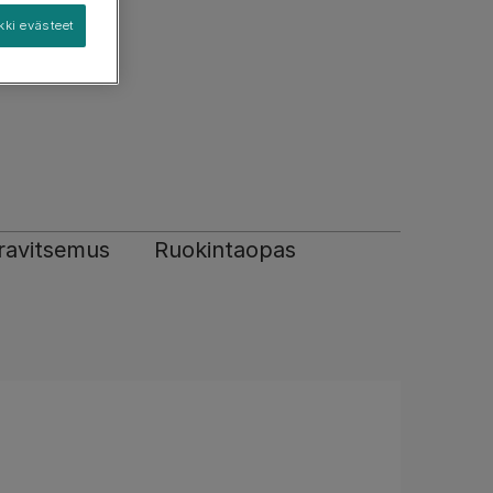
kki evästeet
t
Löydä sopiva koira
Lemmikistä huolehtiminen
Kysymyksillänne on väliä
Löydä sopiva kissa
ravitsemus
Ruokintaopas