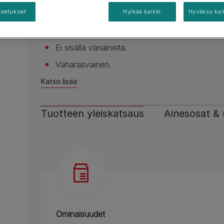
Teemme parhaamme vastataksemme kysymyksiisi
Purina One
Purina One
Kissanpennun terveys
Mitä kissat juovat?
asetukset
Hylkää kaikki
Hyväksy kai
Rotukissaopas
avoimesti ja rehellisesti.
Purutikkuja.
Näytä kaikki tuotemerkit
Näytä kaikki tuotemerkit
Leikkiminen kissanpennun
Näytä kaikki ruokintaoppaa
kanssa
Biisonin villi maku.
Kysymyksesi ovat arvokkaita
Ei sisällä väriaineita.
Vähärasvainen.
Katso lisää
Tuotteen yleiskatsaus
Ainesosat & 
Ominaisuudet