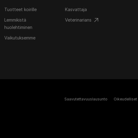
Tuotteet koirille
Kasvattaja
Lemmikistä
Veterinarians
huolehtiminen
Vaikutuksemme
Saavutettavuuslausunto
Oikeudelliset