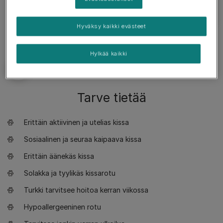
Hyväksy kaikki evästeet
Hylkää kaikki
Tarve tietää
Erittäin aktiivinen ja utelias kissa
Sosiaalinen ja seuraa kaipaava kissa
Erittäin äänekäs kissa
Solakka ja tyylikäs kissarotu
Turkki tarvitsee hoitoa kerran viikossa
Hypoallergeeninen rotu