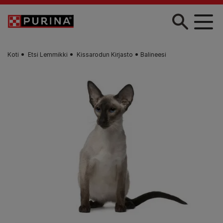
Skip to main content
Koti
Etsi Lemmikki
Kissarodun Kirjasto
Balineesi