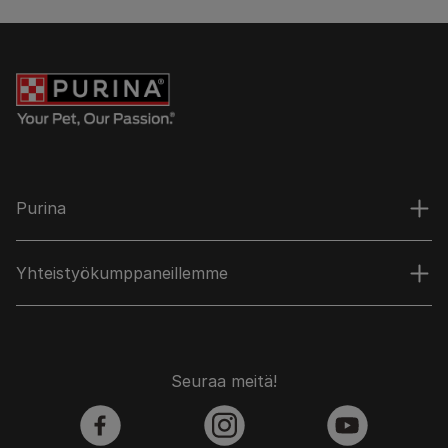
Purina
Yhteistyökumppaneillemme
Seuraa meitä!
facebook
instagram
youtube