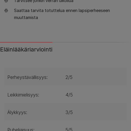
Tarvitsee jonkin verran ulkoilua
Saattaa tarvita totuttelua ennen lapsiperheeseen
muuttamista
Eläinlääkäriarviointi
Perheystävällisyys:
2/5
Leikkimielisyys:
4/5
Älykkyys:
3/5
Puheliaisuus:
5/5