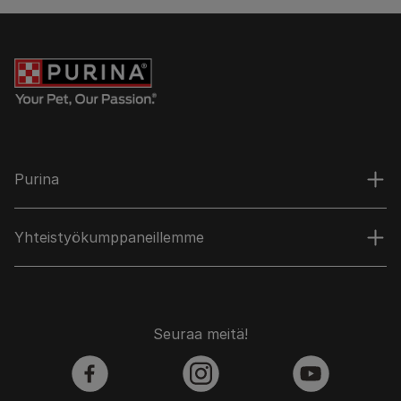
Purina
Yhteistyökumppaneillemme
Seuraa meitä!
facebook
instagram
youtube