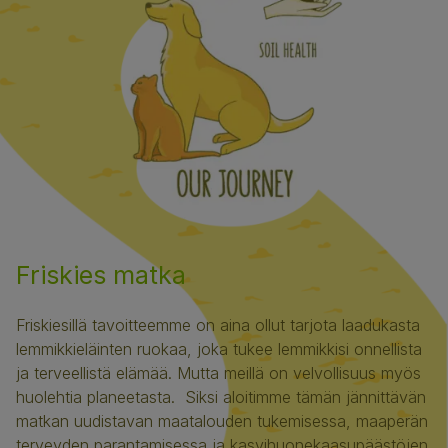
Friskies matka
Friskiesillä tavoitteemme on aina ollut tarjota laadukasta
lemmikkieläinten ruokaa, joka tukee lemmikkisi onnellista
ja terveellistä elämää. Mutta meillä on velvollisuus myös
huolehtia planeetasta. Siksi aloitimme tämän jännittävän
matkan uudistavan maatalouden tukemisessa, maaperän
terveyden parantamisessa ja kasvihuonekaasupäästöjen