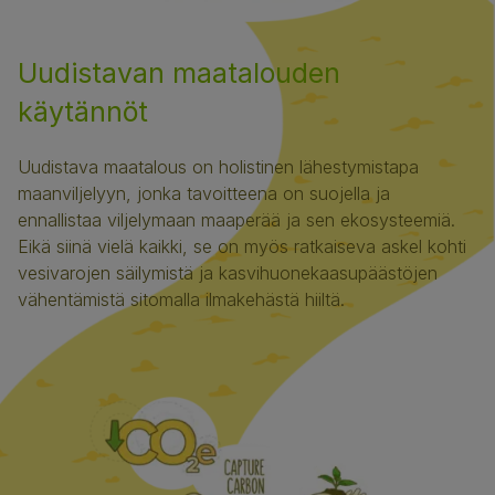
Uudistavan maatalouden
käytännöt
Uudistava maatalous on holistinen lähestymistapa
maanviljelyyn, jonka tavoitteena on suojella ja
ennallistaa viljelymaan maaperää ja sen ekosysteemiä.
Eikä siinä vielä kaikki, se on myös ratkaiseva askel kohti
vesivarojen säilymistä ja kasvihuonekaasupäästöjen
vähentämistä sitomalla ilmakehästä hiiltä.