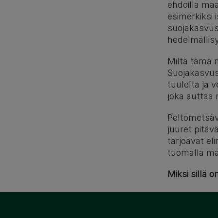
ehdoilla maa
esimerkiksi 
suojakasvus
hedelmällis
Miltä tämä 
Suojakasvust
tuulelta ja 
joka auttaa
Peltometsävi
juuret pitäv
tarjoavat el
tuomalla maa
Miksi sillä o