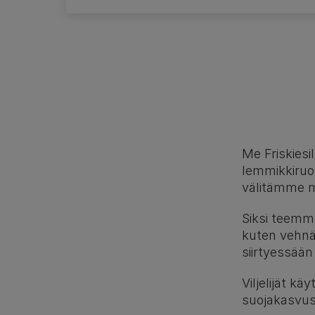
Me Friskies
lemmikkiruok
välitämme ma
Siksi teemme 
kuten vehnää
siirtyessää
Viljelijät k
suojakasvust