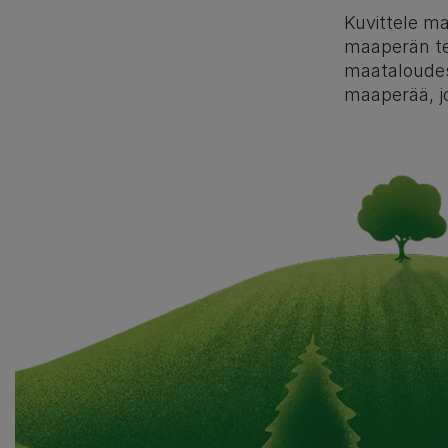
Kuvittele ma
maaperän te
maataloudess
maaperää, j