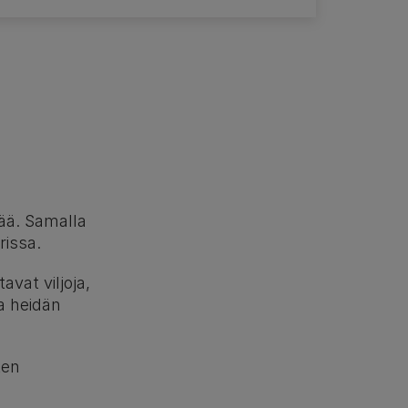
mää. Samalla
rissa.
avat viljoja,
a heidän
ten