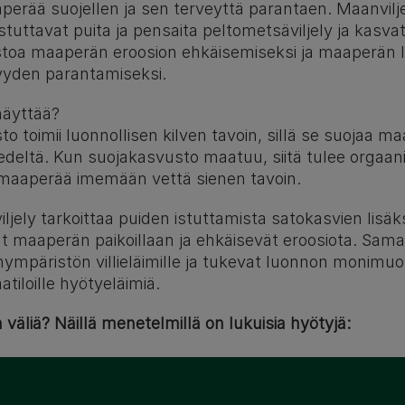
perää suojellen ja sen terveyttä parantaen. Maanviljel
istuttavat puita ja pensaita peltometsäviljely ja kasva
toa maaperän eroosion ehkäisemiseksi ja maaperän l
yyden parantamiseksi.
näyttää?
o toimii luonnollisen kilven tavoin, sillä se suojaa m
vedeltä. Kun suojakasvusto maatuu, siitä tulee orgaani
 maaperää imemään vettä sienen tavoin.
ljely tarkoittaa puiden istuttamista satokasvien lisäk
ät maaperän paikoillaan ja ehkäisevät eroosiota. Samal
inympäristön villieläimille ja tukevat luonnon monimuo
tiloille hyötyeläimiä.
n väliä? Näillä menetelmillä on lukuisia hyötyjä: