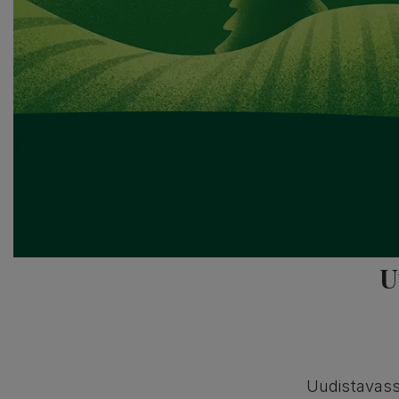
U
Uudistavass