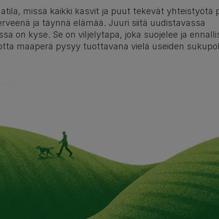
atila, missä kaikki kasvit ja puut tekevät yhteistyötä
rveenä ja täynnä elämää. Juuri siitä uudistavassa
a on kyse. Se on viljelytapa, joka suojelee ja ennalli
otta maaperä pysyy tuottavana vielä useiden sukupol