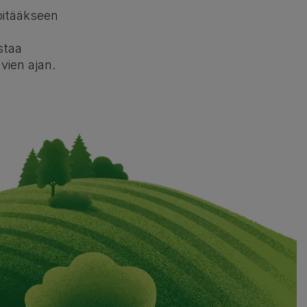
 pitääkseen
staa
vien ajan.