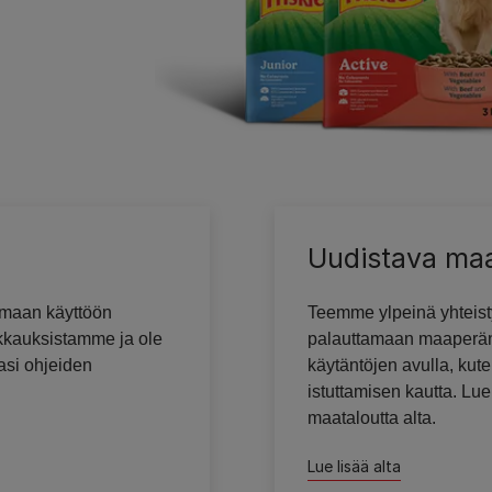
Uudistava ma
tamaan käyttöön
Teemme ylpeinä yhteistyö
akkauksistamme ja ole
palauttamaan maaperän
asi ohjeiden
käytäntöjen avulla, kut
istuttamisen kautta. Lu
maataloutta alta.
Lue lisää alta