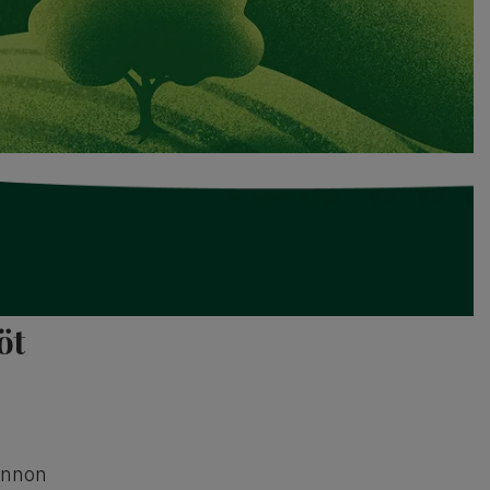
öt
onnon