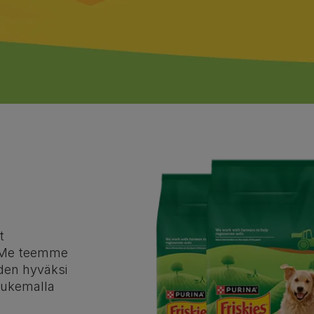
t
. Me teemme
en hyväksi
 tukemalla