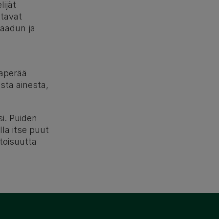
ijät
ttavat
aadun ja
aaperää
sta ainesta,
si. Puiden
la itse puut
toisuutta