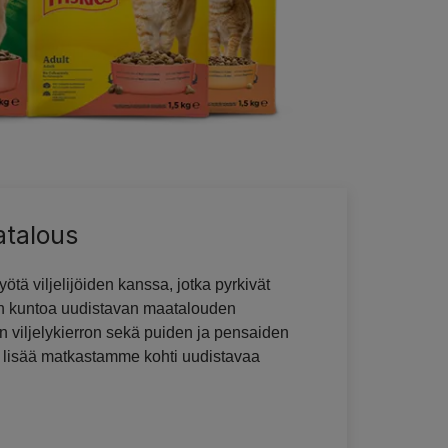
atalous
tä viljelijöiden kanssa, jotka pyrkivät
 kuntoa uudistavan maatalouden
en viljelykierron sekä puiden ja pensaiden
e lisää matkastamme kohti uudistavaa