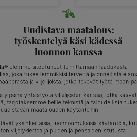
Uudistava maatalous:
työskentelyä käsi kädessä
luonnon kanssa
illä® olemme sitoutuneet toimittamaan laadukasta
aa, joka tukee lemmikkisi tervettä ja onnellista elä
aperästä ja viljelijöistä, jotka tekevät työtä maan pa
ylpeinä yhteistyötä viljelijöiden kanssa, jotka kasvatt
, tarjotaksemme heille teknistä ja taloudellista tuke
n uudistavan maatalouden käytäntöihin.
äyttävät yksinkertaisia, luonnonmukaisia käytäntöja, ku
on viljelykiertoa ja puiden ja pensaiden istutusta.