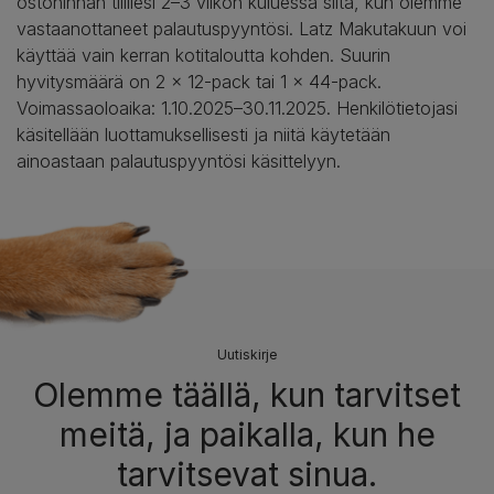
ostohinnan tilillesi 2–3 viikon kuluessa siitä, kun olemme
vastaanottaneet palautuspyyntösi. Latz Makutakuun voi
käyttää vain kerran kotitaloutta kohden. Suurin
hyvitysmäärä on 2 x 12-pack tai 1 x 44-pack.
Voimassaoloaika: 1.10.2025–30.11.2025. Henkilötietojasi
käsitellään luottamuksellisesti ja niitä käytetään
ainoastaan palautuspyyntösi käsittelyyn.
Uutiskirje
Olemme täällä, kun tarvitset
meitä, ja paikalla, kun he
tarvitsevat sinua.