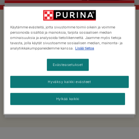
Käytämme evästeitä, jotta sivustomme toimii oikein ja voimme
personoida sisältöä ja mainoksia, tarjota sosiaalisen median
ominaisuuksia ja analysoida tietoliikennettä. Jaamme myös tietoja
tavasta, jolla käytät sivustoamme sosiaalisen median, mainonta- ja
analytiikkakumppaneidemme kanssa.
Lisää tietoa
Latz Makutakuu
Evästeasetukset
Me Latzilla uskomme, että reseptimme ovat niin
vastustamattoman herkullisia, ettei kissasi voi
Hyväksy kaikki evästeet
vastustaa niitä. Siksi loimme Latz Makutakuun. Jos
kissasi ei ole tyytyväinen makuun, palautamme
Hylkää kaikki
rahasi.