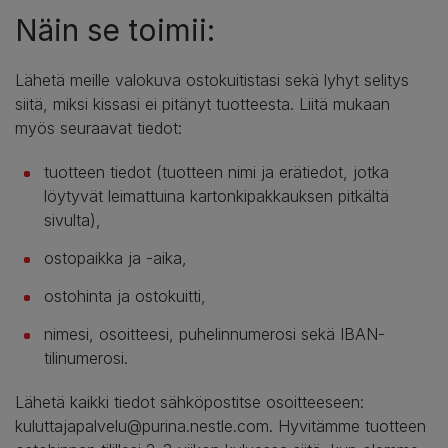
Näin se toimii:
Lähetä meille valokuva ostokuitistasi sekä lyhyt selitys
siitä, miksi kissasi ei pitänyt tuotteesta. Liitä mukaan
myös seuraavat tiedot:
tuotteen tiedot (tuotteen nimi ja erätiedot, jotka
löytyvät leimattuina kartonkipakkauksen pitkältä
sivulta),
ostopaikka ja -aika,
ostohinta ja ostokuitti,
nimesi, osoitteesi, puhelinnumerosi sekä IBAN-
tilinumerosi.
Lähetä kaikki tiedot sähköpostitse osoitteeseen:
kuluttajapalvelu@purina.nestle.com. Hyvitämme tuotteen