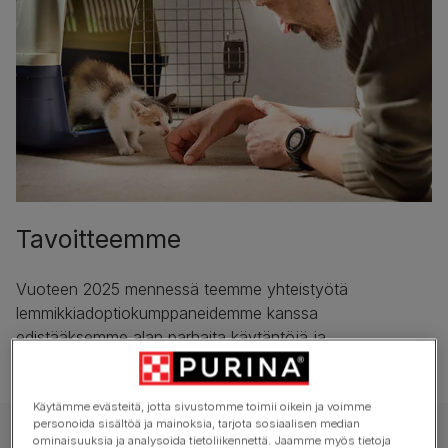
Tavoitteemme
Vuoteen 2025 mennessä teemme yhteistyötä
lemmikkiadoptiokumppaneidemme kanssa
edistääksemme alan parhaita käytäntöjä ja
parantaaksemme adoptiolukuja.
Käytämme evästeitä, jotta sivustomme toimii oikein ja voimme
personoida sisältöä ja mainoksia, tarjota sosiaalisen median
ominaisuuksia ja analysoida tietoliikennettä. Jaamme myös tietoja