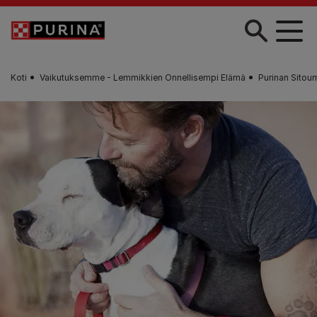
Skip to main content
Koti
Vaikutuksemme - Lemmikkien Onnellisempi Elämä
Purinan Sitou