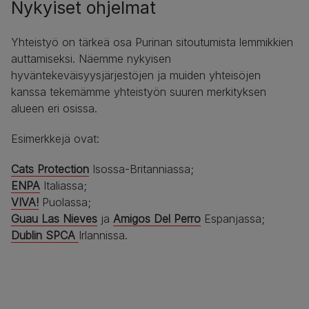
Nykyiset ohjelmat
Yhteistyö on tärkeä osa Purinan sitoutumista lemmikkien
auttamiseksi. Näemme nykyisen
hyväntekeväisyysjärjestöjen ja muiden yhteisöjen
kanssa tekemämme yhteistyön suuren merkityksen
alueen eri osissa.
Esimerkkejä ovat:
Cats Protection
Isossa-Britanniassa;
ENPA
Italiassa;
VIVA!
Puolassa;
Guau Las Nieves
ja
Amigos Del Perro
Espanjassa;
Dublin SPCA
Irlannissa.