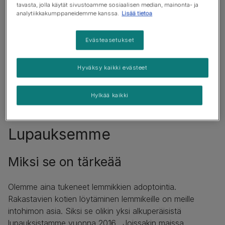
tavasta, jolla käytät sivustoamme sosiaalisen median, mainonta- ja
analytiikkakumppaneidemme kanssa.
Lisää tietoa
Evästeasetukset
Hyväksy kaikki evästeet
Hylkää kaikki
Lupauksemme
Miksi se on tärkeää
Olemme aina tukeneet lemmikkien adoptointia.
Rakastavien kotien löytäminen lemmikeille on meille
intohimon asia. Siksi se olikin yksi alkuperäisistä
lupauksistamme vuonna 2016. Joissakin maissa