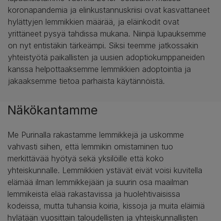
koronapandemia ja elinkustannuskriisi ovat kasvattaneet
hylättyjen lemmikkien määrää, ja eläinkodit ovat
yrittäneet pysyä tahdissa mukana. Niinpä lupauksemme
on nyt entistäkin tärkeämpi. Siksi teemme jatkossakin
yhteistyötä paikallisten ja uusien adoptiokumppaneiden
kanssa helpottaaksemme lemmikkien adoptointia ja
jakaaksemme tietoa parhaista käytännöistä.
Näkökantamme
Me Purinalla rakastamme lemmikkejä ja uskomme
vahvasti siihen, että lemmikin omistaminen tuo
merkittävää hyötyä sekä yksilöille että koko
yhteiskunnalle. Lemmikkien ystävät eivät voisi kuvitella
elämää ilman lemmikkejään ja suurin osa maailman
lemmikeistä elää rakastavissa ja huolehtivaisissa
kodeissa, mutta tuhansia koiria, kissoja ja muita eläimiä
hylätään vuosittain taloudellisten ja yhteiskunnallisten