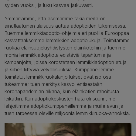
syiden vuoksi, ja luku kasvaa jatkuvasti.
Ymmärrämme, että asemamme takia meillä on
ainutlaatuinen tilaisuus auttaa adoptioiden tukemisessa.
Tuemme lemmikkiadoptio-ohjelmia eri puolilla Eurooppaa
kasvattaaksemme lemmikkien adoptiolukuja. Toimitamme
ruokaa eläinsuojeluyhdistysten eläinkoteihin ja tuemme
monia lemmikkiadoptiota edistäviä tapahtumia ja
kampanjoita, joissa korostetaan lemmikkiadoption etuja
ja siihen liittyviä velvollisuuksia. Kumppaneillemme
toimitetut lemmikkiruokalahjoitukset ovat iso osa
tukeamme; tuen merkitys kasvoi entisestään
koronapandemian aikana, kun eläinkotien rahoitusta
leikattiin. Kun adoptiokeskusten hätä oli suurin, me
lahjoitimme adoptiokumppaneillemme ja muille avun ja
tuen tarpeessa oleville miljoonia lemmikkiruoka-annoksia.