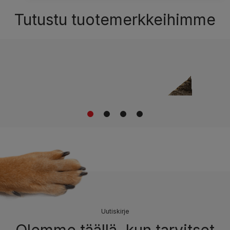
Tutustu tuotemerkkeihimme
1
2
3
4
Uutiskirje
Olemme täällä, kun tarvitset