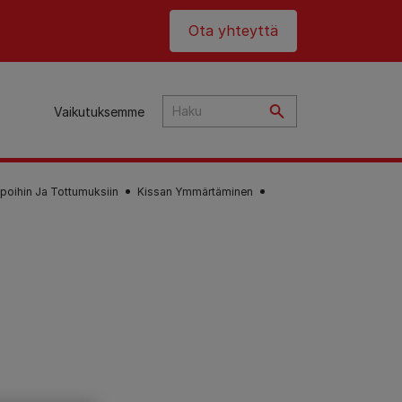
Header top
Ota yhteyttä
Vaikutuksemme
poihin Ja Tottumuksiin
Kissan Ymmärtäminen
ta
an
t
et