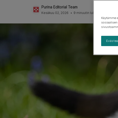
Purinan pakkausten kierrätys
Suuri
koiran
Koirarotuoppaat
Koiranpennun terveys
Purina Editorial Team
Kesäkuu 02, 2026
9 minuutin luku
Roturyhmät
Käytämme ev
sosiaalisen
sivustoamm
Eväste