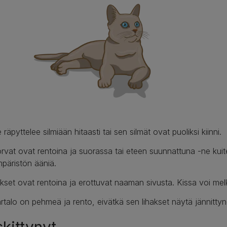
 räpyttelee silmiään hitaasti tai sen silmät ovat puoliksi kiinni.
rvat ovat rentoina ja suorassa tai eteen suunnattuna -ne kuite
päristön ääniä.
ikset ovat rentoina ja erottuvat naaman sivusta. Kissa voi mel
rtalo on pehmeä ja rento, eivätkä sen lihakset näytä jännittyne