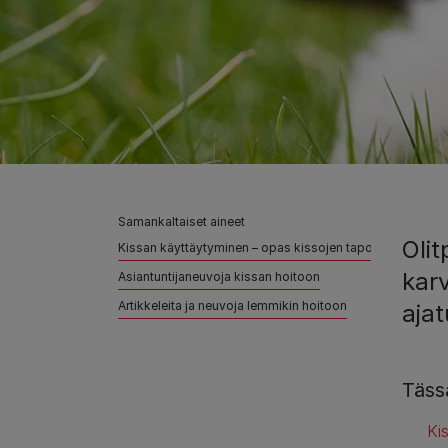
Samankaltaiset aineet
Olit
Kissan käyttäytyminen – opas kissojen tapoihin ja tottum
karv
Asiantuntijaneuvoja kissan hoitoon
Artikkeleita ja neuvoja lemmikin hoitoon
ajat
Tässä
Ki