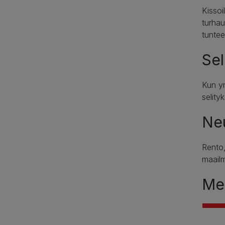
Kissoi
turhau
tuntee
Sel
Kun ym
selity
Neu
Rento,
maail
Mer