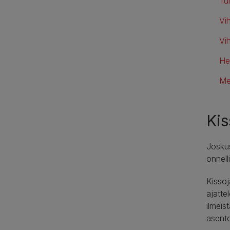
Tu
Vi
Vi
He
Me
Ki
Joskus
onnell
Kissoj
ajatte
ilmeis
asento