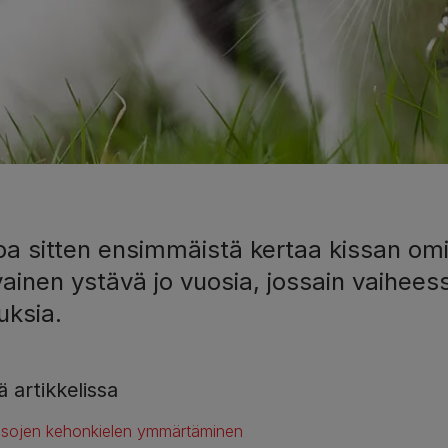
pa sitten ensimmäistä kertaa kissan omist
uksiin
ainen ystävä jo vuosia, jossain vaiheess
uksia.
 artikkelissa
ssojen kehonkielen ymmärtäminen