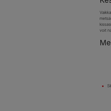
Kes
Vaikka
metsäs
kissas
voit n
Mer
Si