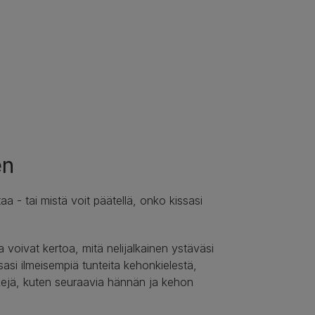
en
a - tai mistä voit päätellä, onko kissasi
 voivat kertoa, mitä nelijalkainen ystäväsi
ssasi ilmeisempiä tunteita kehonkielestä,
rkkejä, kuten seuraavia hännän ja kehon