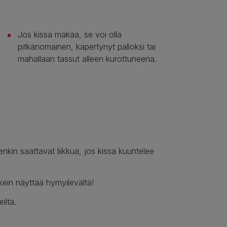
Jos kissa makaa, se voi olla
pitkänomainen, käpertynyt palloksi tai
mahallaan tassut alleen kurottuneena.
nkin saattavat liikkua, jos kissa kuuntelee
kein näyttää hymyilevältä!
iltä.