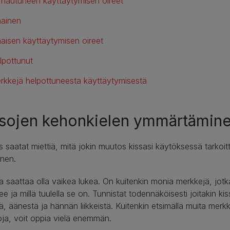
rhautuneen käyttäytymisen oireet
hainen
haisen käyttäytymisen oireet
lpottunut
rkkejä helpottuneesta käyttäytymisestä
ssojen kehonkielen ymmärtämin
 saatat miettiä, mitä jokin muutos kissasi käytöksessä tarkoitta
inen.
a saattaa olla vaikea lukea. On kuitenkin monia merkkejä, jotka
lee ja millä tuulella se on. Tunnistat todennäköisesti joitakin ki
tä, äänestä ja hännän liikkeistä. Kuitenkin etsimällä muita me
ja, voit oppia vielä enemmän.