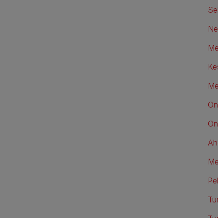
Se
Neu
Me
Ke
Me
On
On
Ah
Me
Pe
Tu