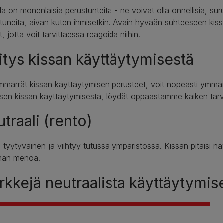
lla on monenlaisia perustunteita - ne voivat olla onnellisia, suru
tuneita, aivan kuten ihmisetkin. Avain hyvään suhteeseen ki
t, jotta voit tarvittaessa reagoida niihin.
itys kissan käyttäytymisestä
märrät kissan käyttäytymisen perusteet, voit nopeasti ymmärtä
ksen kissan käyttäytymisestä, löydät oppaastamme kaiken tar
traali (rento)
 tyytyväinen ja viihtyy tutussa ympäristössä. Kissan pitäisi nä
man menoa.
kkejä neutraalista käyttäytymis