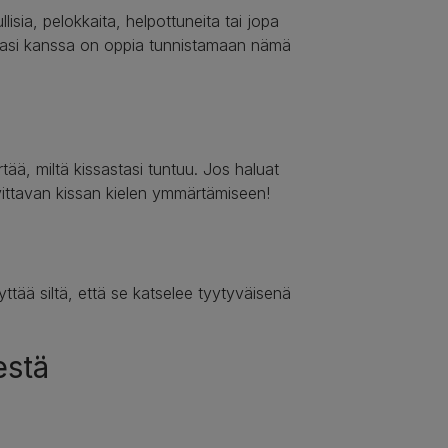
llisia, pelokkaita, helpottuneita tai jopa
ssasi kanssa on oppia tunnistamaan nämä
ä, miltä kissastasi tuntuu. Jos haluat
vittavan kissan kielen ymmärtämiseen!
yttää siltä, että se katselee tyytyväisenä
estä