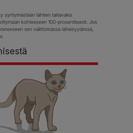
ty syntymästään lähtien taitavaksi
skittymään kohteeseen 100-prosenttisesti. Jos
 esineeseen sen välittömässä läheisyydessä,
i.
misestä