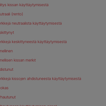
litys kissan käyttäytymisestä
traali (rento)
rkkejä neutraalista käyttäytymisestä
skittynyt
rkkejä keskittyneestä käyttäytymisestä
nellinen
nellisen kissan merkit
distunut
rkkejä kissojen ahdistuneesta käyttäytymisestä
lokas
rhautunut