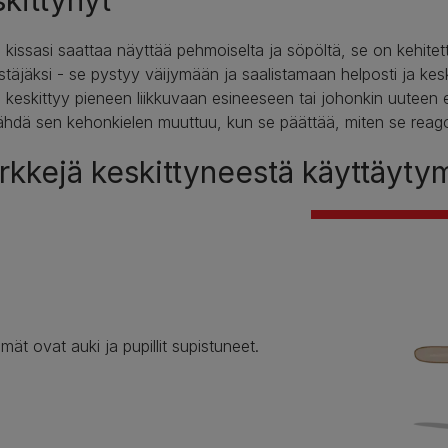
kittynyt
 kissasi saattaa näyttää pehmoiselta ja söpöltä, se on kehitet
täjäksi - se pystyy väijymään ja saalistamaan helposti ja ke
i keskittyy pieneen liikkuvaan esineeseen tai johonkin uuteen
ähdä sen kehonkielen muuttuu, kun se päättää, miten se reago
kkejä keskittyneestä käyttäyty
lmät ovat auki ja pupillit supistuneet.