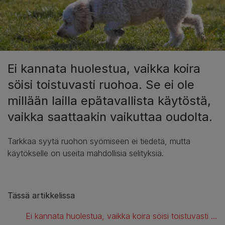
Ei kannata huolestua, vaikka koira
söisi toistuvasti ruohoa. Se ei ole
millään lailla epätavallista käytöstä,
vaikka saattaakin vaikuttaa oudolta.
Tarkkaa syytä ruohon syömiseen ei tiedetä, mutta
käytökselle on useita mahdollisia selityksiä.
Tässä artikkelissa
Ei kannata huolestua, vaikka koira söisi toistuvasti ruohoa. Se ei ole millään lailla epätavallista käytöstä, vaikka saattaakin vaikuttaa oudolta.