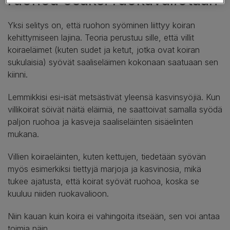
Yksi selitys on, että ruohon syöminen liittyy koiran
kehittymiseen lajina. Teoria perustuu sille, että villit
koiraeläimet (kuten sudet ja ketut, jotka ovat koiran
sukulaisia) syövät saaliseläimen kokonaan saatuaan sen
kiinni.
Lemmikkisi esi-isät metsästivät yleensä kasvinsyöjiä. Kun
villikoirat söivät näitä eläimiä, ne saattoivat samalla syödä
paljon ruohoa ja kasveja saaliseläinten sisäelinten
mukana.
Villien koiraeläinten, kuten kettujen, tiedetään syövän
myös esimerkiksi tiettyjä marjoja ja kasvinosia, mikä
tukee ajatusta, että koirat syövät ruohoa, koska se
kuuluu niiden ruokavalioon.
Niin kauan kuin koira ei vahingoita itseään, sen voi antaa
toimia näin.