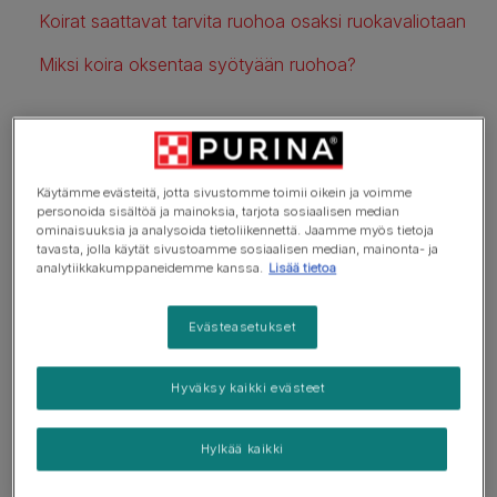
Koirat saattavat tarvita ruohoa osaksi ruokavaliotaan
Miksi koira oksentaa syötyään ruohoa?
Ei kannata huolestua, vaikka koira
Käytämme evästeitä, jotta sivustomme toimii oikein ja voimme
söisi toistuvasti ruohoa. Se ei ole
personoida sisältöä ja mainoksia, tarjota sosiaalisen median
ominaisuuksia ja analysoida tietoliikennettä. Jaamme myös tietoja
millään lailla epätavallista käytöstä,
tavasta, jolla käytät sivustoamme sosiaalisen median, mainonta- ja
analytiikkakumppaneidemme kanssa.
Lisää tietoa
vaikka saattaakin vaikuttaa
oudolta.
Evästeasetukset
Tarkkaa syytä ruohon syömiseen ei tiedetä, mutta
Hyväksy kaikki evästeet
käytökselle on useita mahdollisia selityksiä.
Koirat saattavat tarvita
Hylkää kaikki
ruohoa osaksi ruokavaliotaan