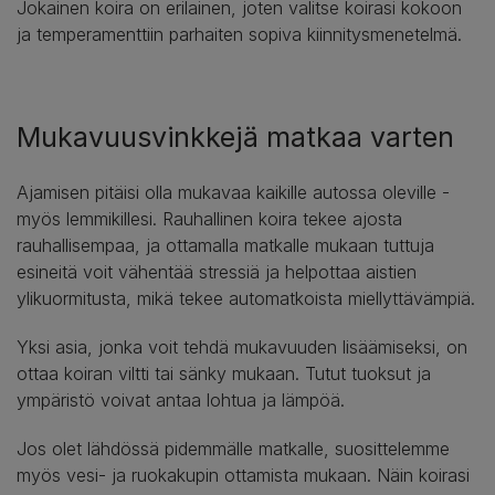
Jokainen koira on erilainen, joten valitse koirasi kokoon
ja temperamenttiin parhaiten sopiva kiinnitysmenetelmä.
Mukavuusvinkkejä matkaa varten
Ajamisen pitäisi olla mukavaa kaikille autossa oleville -
myös lemmikillesi. Rauhallinen koira tekee ajosta
rauhallisempaa, ja ottamalla matkalle mukaan tuttuja
esineitä voit vähentää stressiä ja helpottaa aistien
ylikuormitusta, mikä tekee automatkoista miellyttävämpiä.
Yksi asia, jonka voit tehdä mukavuuden lisäämiseksi, on
ottaa koiran viltti tai sänky mukaan. Tutut tuoksut ja
ympäristö voivat antaa lohtua ja lämpöä.
Jos olet lähdössä pidemmälle matkalle, suosittelemme
myös vesi- ja ruokakupin ottamista mukaan. Näin koirasi