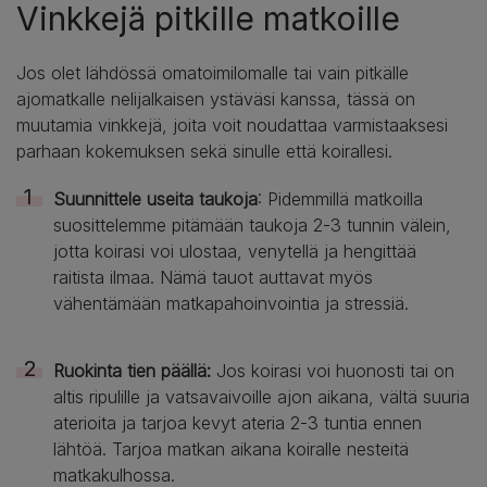
Vinkkejä pitkille matkoille
Jos olet lähdössä omatoimilomalle tai vain pitkälle
ajomatkalle nelijalkaisen ystäväsi kanssa, tässä on
muutamia vinkkejä, joita voit noudattaa varmistaaksesi
parhaan kokemuksen sekä sinulle että koirallesi.
Suunnittele useita taukoja
: Pidemmillä matkoilla
suosittelemme pitämään taukoja 2-3 tunnin välein,
jotta koirasi voi ulostaa, venytellä ja hengittää
raitista ilmaa. Nämä tauot auttavat myös
vähentämään matkapahoinvointia ja stressiä.
Ruokinta tien päällä:
Jos koirasi voi huonosti tai on
altis ripulille ja vatsavaivoille ajon aikana, vältä suuria
aterioita ja tarjoa kevyt ateria 2-3 tuntia ennen
lähtöä. Tarjoa matkan aikana koiralle nesteitä
matkakulhossa.