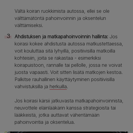
Vältä koiran ruokkimista autossa, ellei se ole
välttämätöntä pahoinvoinnin ja oksentelun
välttämiseksi.
Ahdistuksen ja matkapahoinvoinnin hallinta:
Jos
koirasi kokee ahdistusta autossa matkustettaessa,
voit kouluttaa sitä lyhyillä, positiivisilla matkoilla
kohteisiin, joita se rakastaa - esimerkiksi
koirapuistoon, rannalle tai pellolle, jossa ne voivat
juosta vapaasti. Voit sitten lisätä matkojen kestoa.
Palkitse rauhallinen käyttäytyminen positiivisilla
vahvistuksilla ja
herkuilla
.
Jos koirasi kärsii jatkuvasta matkapahoinvoinnista,
neuvottele eläinlääkärin kanssa strategioista tai
lääkkeistä, jotka auttavat vähentämään
pahoinvointia ja oksentelua.