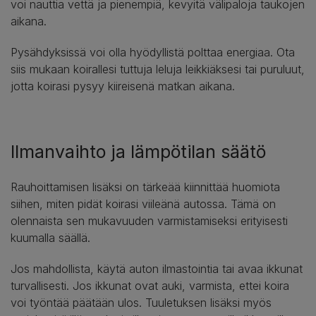
voi nauttia vettä ja pienempiä, kevyitä välipaloja taukojen
aikana.
Pysähdyksissä voi olla hyödyllistä polttaa energiaa. Ota
siis mukaan koirallesi tuttuja leluja leikkiäksesi tai puruluut,
jotta koirasi pysyy kiireisenä matkan aikana.
Ilmanvaihto ja lämpötilan säätö
Rauhoittamisen lisäksi on tärkeää kiinnittää huomiota
siihen, miten pidät koirasi viileänä autossa. Tämä on
olennaista sen mukavuuden varmistamiseksi erityisesti
kuumalla säällä.
Jos mahdollista, käytä auton ilmastointia tai avaa ikkunat
turvallisesti. Jos ikkunat ovat auki, varmista, ettei koira
voi työntää päätään ulos. Tuuletuksen lisäksi myös