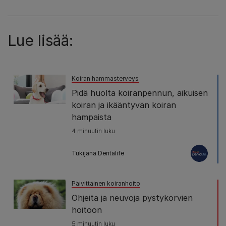
Lue lisää:
Koiran hammasterveys
Pidä huolta koiranpennun, aikuisen
koiran ja ikääntyvän koiran
hampaista
4 minuutin luku
Tukijana Dentalife
Päivittäinen koiranhoito
Ohjeita ja neuvoja pystykorvien
hoitoon
5 minuutin luku