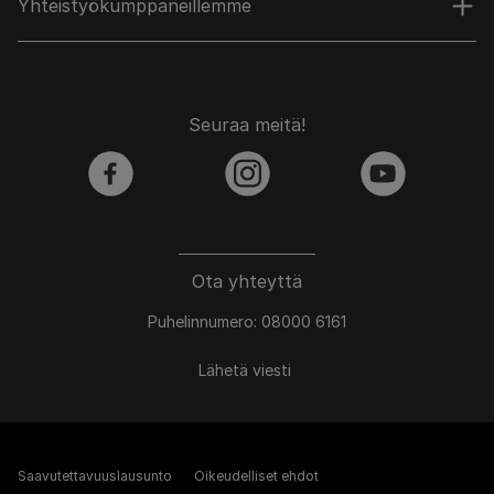
Yhteistyökumppaneillemme
Seuraa meitä!
facebook
instagram
youtube
Ota yhteyttä
Puhelinnumero: 08000 6161
Lähetä viesti
Saavutettavuuslausunto
Oikeudelliset ehdot