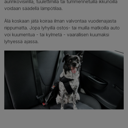
aurinkovisiirillä, tuulettimilla tai tummennetuilla ikkunoilla
voidaan säädellä lämpötilaa.
Älä koskaan jätä koiraa ilman valvontaa vuodenajasta
riippumatta. Jopa lyhyillä ostos- tai muilla matkoilla auto
voi kuumentua - tai kylmetä - vaarallisen kuumaksi
lyhyessä ajassa.