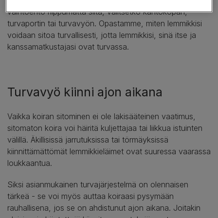
vaihtoehto riippumatta siitä, valitsetko kantokopan,
turvaportin tai turvavyön. Opastamme, miten lemmikkisi
voidaan sitoa turvallisesti, jotta lemmikkisi, sinä itse ja
kanssamatkustajasi ovat turvassa.
Turvavyö kiinni ajon aikana
Vaikka koiran sitominen ei ole lakisääteinen vaatimus,
sitomaton koira voi häiritä kuljettajaa tai liikkua istuinten
välillä. Äkillisissä jarrutuksissa tai törmäyksissä
kiinnittämättömät lemmikkieläimet ovat suuressa vaarassa
loukkaantua.
Siksi asianmukainen turvajärjestelmä on olennaisen
tärkeä - se voi myös auttaa koiraasi pysymään
rauhallisena, jos se on ahdistunut ajon aikana. Joitakin