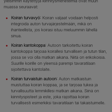
yleisimmin käytettyjä kiinnitysmenetelmiä ovat muun
muassa seuraavat:
Koiran turvavyö
: Koiran valjaat voidaan helposti
integroida auton turvajärjestelmään, mikä on
ihanteellista, jos koirasi istuu mieluummin lähellä
sinua.
Koiran kantokoppa
: Autoon tarkoitettu koiran
kantokoppa tarjoaa koirallesi turvallisen ja tutun tilan,
jossa se voi olla matkan aikana. Niitä on erikokoisia.
Suurille koirille on yleensä parempi tavaratilaan
sijoitettava kantolaite.
Koiran turvaistuin autoon
: Auton matkaistuin
muistuttaa koiran koppaa, ja se tarjoaa tukea ja
turvallisuutta lemmikillesi matkan aikana. Siinä on
kiinnityspisteet ja este, joka rajoittaa koiran
turvallisesti esimerkiksi tavaratilaan tai takaistuimelle.