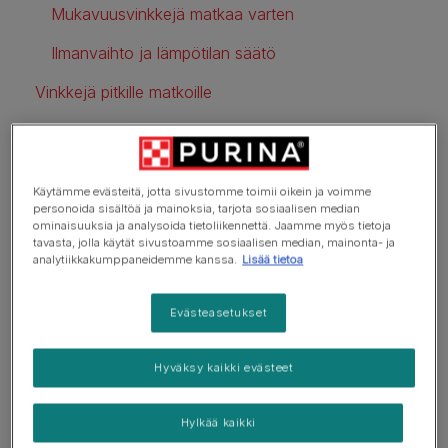
Mukavuusvinkkejä matkaa varten
Ilmanvaihto ja lämpötilan säätö
Vinkkejä pitkille matkoille
Vie koiranpentusi ajelulle
Ajaminen vanhemman koiran kanssa
Käytämme evästeitä, jotta sivustomme toimii oikein ja voimme
Tarkista säännöt ennen matkaa
personoida sisältöä ja mainoksia, tarjota sosiaalisen median
ominaisuuksia ja analysoida tietoliikennettä. Jaamme myös tietoja
tavasta, jolla käytät sivustoamme sosiaalisen median, mainonta- ja
Usein kysytyt kysymykset
analytiikkakumppaneidemme kanssa.
Lisää tietoa
Evästeasetukset
Turvallisuus koirien kanssa
matkustettaessa
Hyväksy kaikki evästeet
Suomessa ei ole lakisääteistä vaatimusta koirien
Hylkää kaikki
kiinnipitämisestä ajon aikana, mutta se on turvallisin