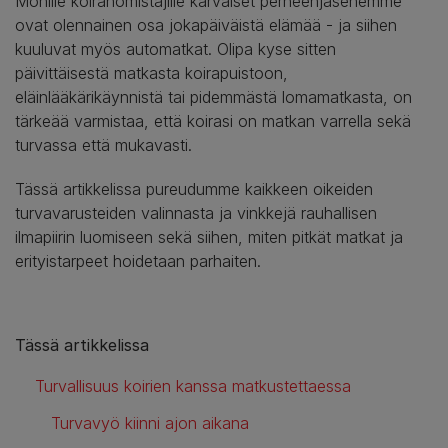
Monille koiranomistajille karvaiset perheenjäsenemme
ovat olennainen osa jokapäiväistä elämää - ja siihen
kuuluvat myös automatkat. Olipa kyse sitten
päivittäisestä matkasta koirapuistoon,
eläinlääkärikäynnistä tai pidemmästä lomamatkasta, on
tärkeää varmistaa, että koirasi on matkan varrella sekä
turvassa että mukavasti.
Tässä artikkelissa pureudumme kaikkeen oikeiden
turvavarusteiden valinnasta ja vinkkejä rauhallisen
ilmapiirin luomiseen sekä siihen, miten pitkät matkat ja
erityistarpeet hoidetaan parhaiten.
Tässä artikkelissa
Turvallisuus koirien kanssa matkustettaessa
Turvavyö kiinni ajon aikana