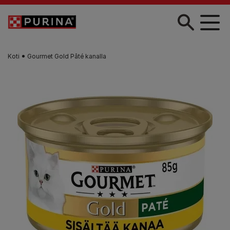
Skip to main content
Koti
Gourmet Gold Pâté kanalla