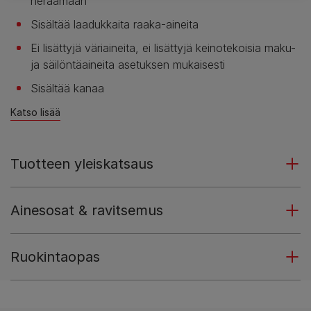
heräämään
Sisältää laadukkaita raaka-aineita
Ei lisättyjä väriaineita, ei lisättyjä keinotekoisia maku-
ja säilöntäaineita asetuksen mukaisesti
Sisältää kanaa
Katso lisää
Tuotteen yleiskatsaus
Ainesosat & ravitsemus
Ruokintaopas