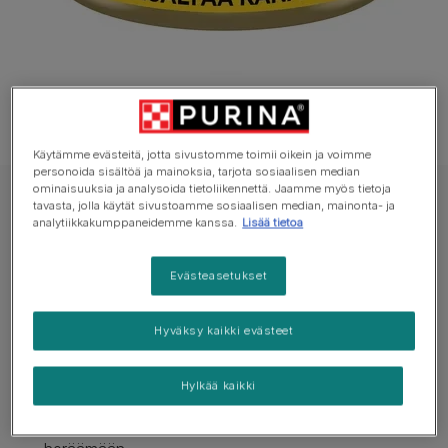
Käytämme evästeitä, jotta sivustomme toimii oikein ja voimme
personoida sisältöä ja mainoksia, tarjota sosiaalisen median
ominaisuuksia ja analysoida tietoliikennettä. Jaamme myös tietoja
GOURMET Märkäruoka Kissa
tavasta, jolla käytät sivustoamme sosiaalisen median, mainonta- ja
analytiikkakumppaneidemme kanssa.
Lisää tietoa
Gourmet Gold Pâté kanalla
Evästeasetukset
Ei vielä ääniä
Hyväksy kaikki evästeet
Saatavilla pakkauksissa:
85g
Täynnä makua oleva patee sisältää hienoksi leikattua
Hylkää kaikki
kanaa, lohta ja muita tarkkaan valikoituja raaka-
aineita, joiden yhdistelmä saa kissasi ruokahalun