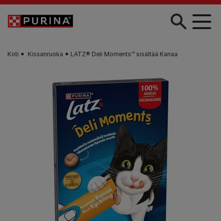
Skip to main content
Koti
Kissanruoka
LATZ® Deli Moments™ sisältää Kanaa