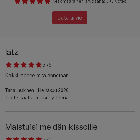
Keskimääräinen arvosana:
5
(
3
votes)
Jätä arvio
latz
5 /5
Kaikki menee mitä annetaan.
Tarja Leskinen
Heinäkuu 2026
Tuote saatu ilmaisnäytteenä
Maistuisi meidän kissoille
5 /5