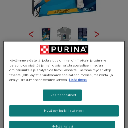
LATZ Kissanherkut
Käytämme evästeitä, jotta sivustomme toimii oikein ja voimme
personoida sisältöä ja mainoksia, tarjota sosiaalisen median
LATZ® Deli Moments™ sisältää Kanaa
ominaisuuksia ja analysoida tietoliikennettä. Jaamme myös tietoja
tavasta, jolla käytät sivustoamme sosiaalisen median, mainonta- ja
Keskimääräinen arvosana:
5
(
3
votes)
analytiikkakumppaneidemme kanssa.
Lisää tietoa
Saatavilla pakkauksissa:
4x10g
Evästeasetukset
Nuoltavat kissanherkut yhteisiin hetkiin.
Hyväksy kaikki evästeet
Vähäkalorinen*.
Ei lisättyä sokeria**.
Hylkää kaikki