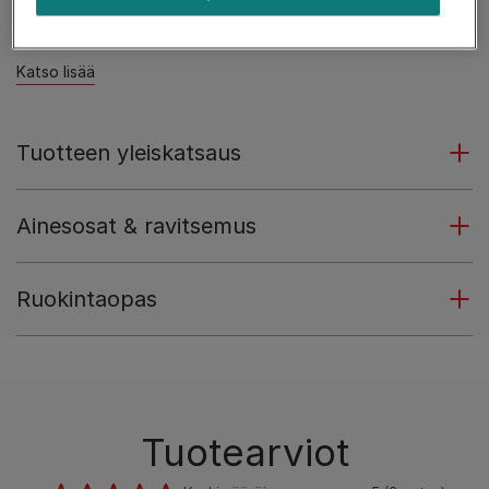
Valmistettu ilman väriaineita.
Katso lisää
Tuotteen yleiskatsaus
Ainesosat & ravitsemus
Ruokintaopas
Tuotearviot