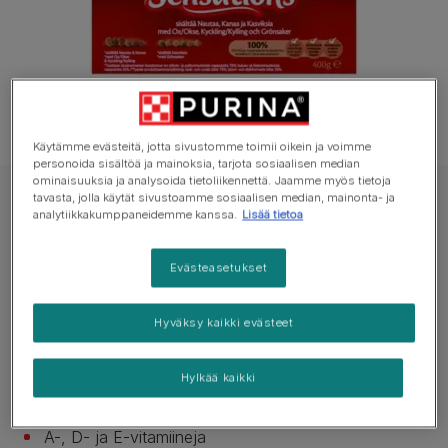
Käytämme evästeitä, jotta sivustomme toimii oikein ja voimme
personoida sisältöä ja mainoksia, tarjota sosiaalisen median
ominaisuuksia ja analysoida tietoliikennettä. Jaamme myös tietoja
tavasta, jolla käytät sivustoamme sosiaalisen median, mainonta- ja
LATZ Kuivaruoka Kissa
analytiikkakumppaneidemme kanssa.
Lisää tietoa
Latz Countryside Sensations -kuivaruoka
kissalle
Evästeasetukset
Ei vielä ääniä
Hyväksy kaikki evästeet
Saatavilla pakkauksissa:
400g
1kg
2kg
Hylkää kaikki
100 % täyttä ja tasapainoista ravintoa
A-, D- ja E-vitamiineja