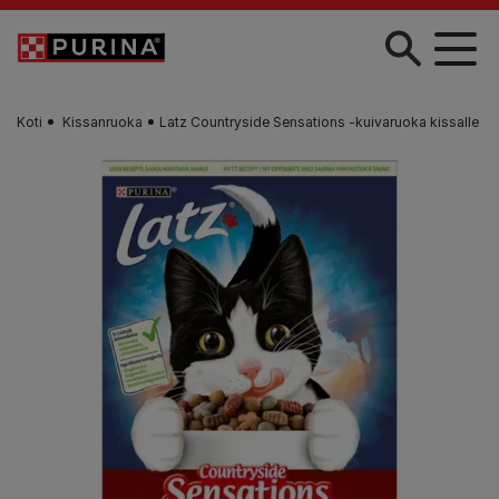
Skip to main content
Koti
Kissanruoka
Latz Countryside Sensations -kuivaruoka kissalle