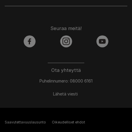
Seuraa meitä!
facebook
instagram
youtube
Ota yhteyttä
Puhelinnumero: 08000 6161
Lähetä viesti
Saavutettavuuslausunto
Oikeudelliset ehdot