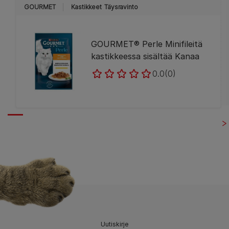
GOURMET
Kastikkeet
Täysravinto
GOURMET® Perle Minifileitä
kastikkeessa sisältää Kanaa
0.0
(0)
Uutiskirje