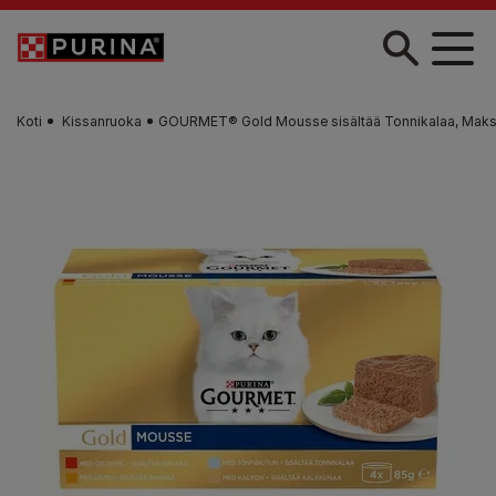
Skip to main content
Koti
Kissanruoka
GOURMET® Gold Mousse sisältää Tonnikalaa, Maksa