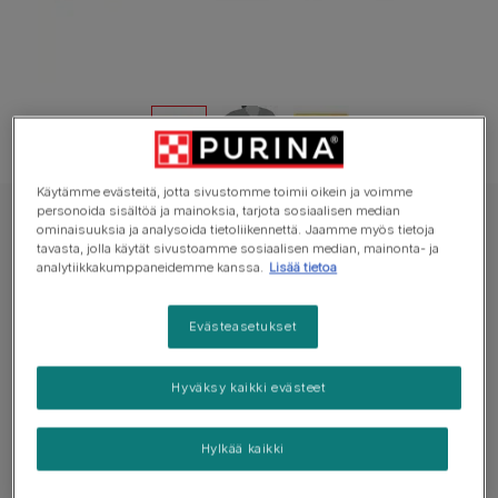
Käytämme evästeitä, jotta sivustomme toimii oikein ja voimme
personoida sisältöä ja mainoksia, tarjota sosiaalisen median
GOURMET Märkäruoka Kissa
ominaisuuksia ja analysoida tietoliikennettä. Jaamme myös tietoja
tavasta, jolla käytät sivustoamme sosiaalisen median, mainonta- ja
GOURMET® Gold Mousse sisältää
analytiikkakumppaneidemme kanssa.
Lisää tietoa
Tonnikalaa, Maksaa, Kalkkunaa & Nautaa
Evästeasetukset
Ei vielä ääniä
Hyväksy kaikki evästeet
Saatavilla pakkauksissa:
4x85g, 12x85g
Aikuisen kissan täysravinto
Hylkää kaikki
GOURMET™ Gold -mousse: pehmeä mousse, joka