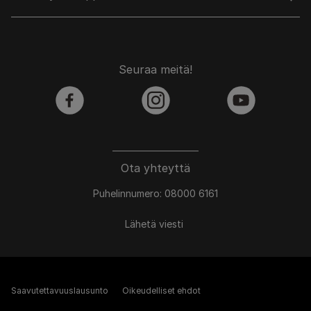
Seuraa meitä!
facebook
instagram
youtube
Ota yhteyttä
Puhelinnumero: 08000 6161
Lähetä viesti
Saavutettavuuslausunto
Oikeudelliset ehdot