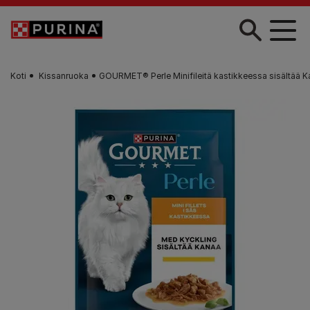
Skip to main content
Koti
Kissanruoka
GOURMET® Perle Minifileitä kastikkeessa sisältää 