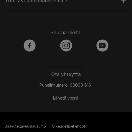
Yhteistyökumppaneillemme
Seuraa meitä!
facebook
instagram
youtube
Ota yhteyttä
Puhelinnumero: 08000 6161
Lähetä viesti
Saavutettavuuslausunto
Oikeudelliset ehdot