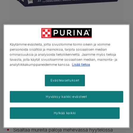
Käytämme evästeitä, jotta sivustomme toimii oikein ja voimme
personoida sisältöä ja mainoksia, tarjota sosiaalisen median
ominaisuuksia ja analysoida tietoliikennettä. Jaamme myös tietoja
tavasta, jolla käytät sivustoamme sosiaalisen median, mainonta- ja
Latz
analytiikkakumppaneidemme kanssa.
Lisää tietoa
Latz As Good As It Looks Senior Fish
Selection in Jelly
Evästeasetukset
Ei vielä ääniä
Hyväksy kaikki evästeet
Saatavilla pakkauksissa:
12x85g
Hylkää kaikki
100% täyttä ja tasapainoista
Sisältää mureita paloja mehevässä hyytelössä