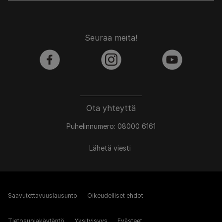
Seuraa meitä!
facebook
instagram
youtube
Ota yhteyttä
Puhelinnumero: 08000 6161
Lähetä viesti
Saavutettavuuslausunto
Oikeudelliset ehdot
Tietosuojakäytäntö
Yksityisyys
Evästeet