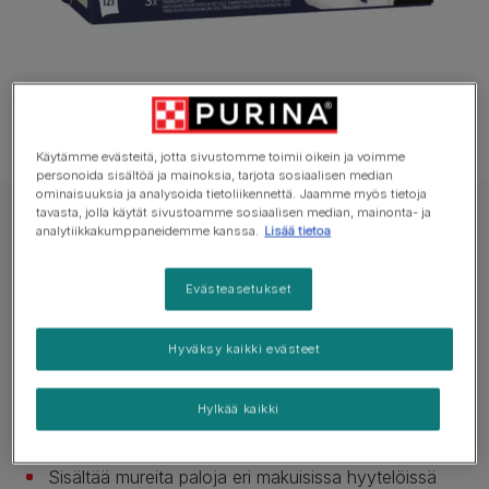
Käytämme evästeitä, jotta sivustomme toimii oikein ja voimme
personoida sisältöä ja mainoksia, tarjota sosiaalisen median
ominaisuuksia ja analysoida tietoliikennettä. Jaamme myös tietoja
tavasta, jolla käytät sivustoamme sosiaalisen median, mainonta- ja
LATZ Märkäruoka Kissa
analytiikkakumppaneidemme kanssa.
Lisää tietoa
Latz Sensations Extras Fish Selection
hyytelössä
Evästeasetukset
Ei vielä ääniä
Hyväksy kaikki evästeet
Saatavilla pakkauksissa:
12x85g
Hylkää kaikki
100% täyttä ja tasapainoista
Sisältää mureita paloja eri makuisissa hyytelöissä