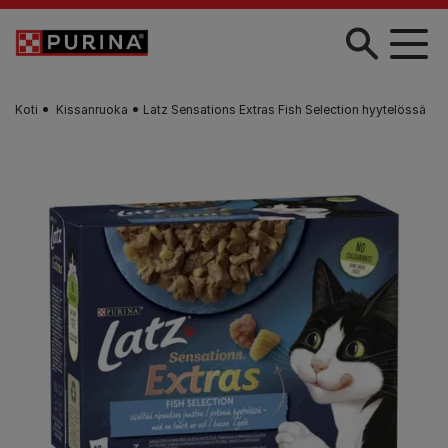
Skip to main content
Koti
Kissanruoka
Latz Sensations Extras Fish Selection hyytelössä