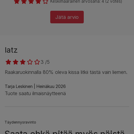
Keskimääräinen arvosana:
4
(
2
votes)
Jätä arvio
latz
3 /5
Raakaruokinnalla 80% oleva kissa litkii tästä vain liemen.
Tarja Leskinen
Heinäkuu 2026
Tuote saatu ilmaisnäytteenä
Täydennysravinto