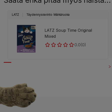
Saata ehkä pitää myös näistä…
LATZ
Täydennysravinto
Märkäruoka
LATZ Soup Time Original
Mixed
0.0
(0)