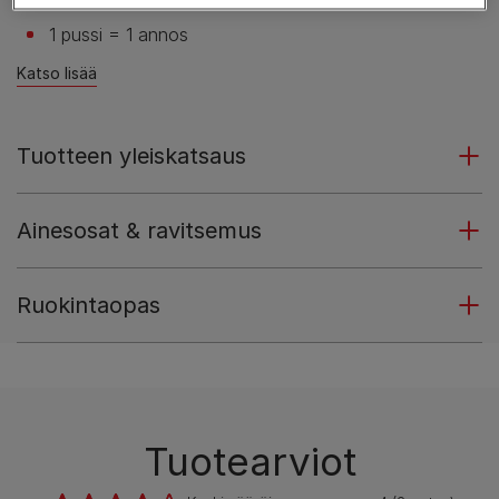
1 pussi = 1 annos
Katso lisää
Tuotteen yleiskatsaus
Ainesosat & ravitsemus
Ruokintaopas
Tuotearviot