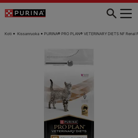
Skip to main content
Koti
Kissanruoka
PURINA® PRO PLAN® VETERINARY DIETS NF Renal Fu