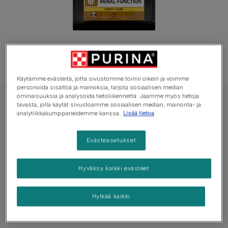
Käytämme evästeitä, jotta sivustomme toimii oikein ja voimme
personoida sisältöä ja mainoksia, tarjota sosiaalisen median
ominaisuuksia ja analysoida tietoliikennettä. Jaamme myös tietoja
Pro Plan Vet Diets
tavasta, jolla käytät sivustoamme sosiaalisen median, mainonta- ja
analytiikkakumppaneidemme kanssa.
Lisää tietoa
PURINA® PRO PLAN® VETERINARY DIETS
NF Renal Function™ Early Care
Evästeasetukset
Ei vielä ääniä
Hyväksy kaikki evästeet
Saatavilla pakkauksissa:
1.5kg
Hylkää kaikki
Tarjoaa ravitsemuksellista tukea kroonisen
munuaisten vajaatoiminnan varhaisessa vaiheessa.