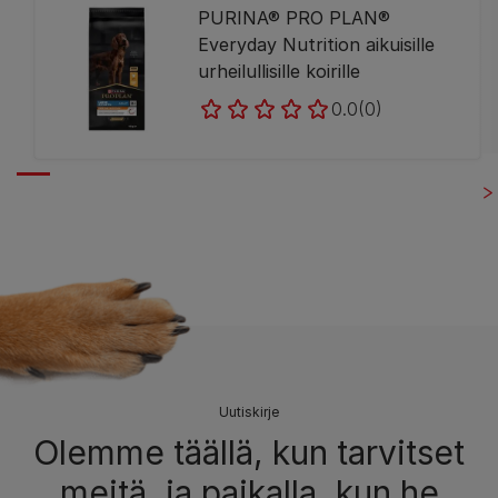
PURINA® PRO PLAN®
Everyday Nutrition aikuisille
urheilullisille koirille
0.0
(0)
Uutiskirje
Olemme täällä, kun tarvitset
meitä, ja paikalla, kun he