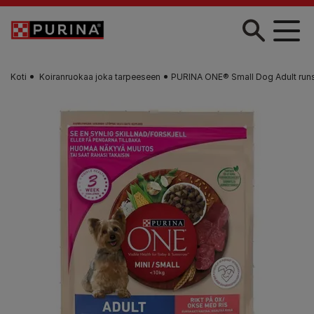
Skip to main content
Koti
Koiranruokaa joka tarpeeseen
PURINA ONE® Small Dog Adult runs