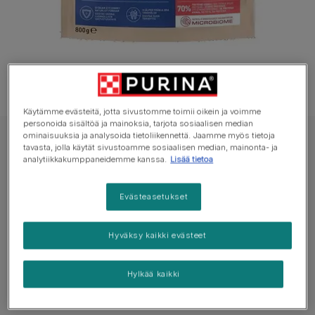
Käytämme evästeitä, jotta sivustomme toimii oikein ja voimme
personoida sisältöä ja mainoksia, tarjota sosiaalisen median
ominaisuuksia ja analysoida tietoliikennettä. Jaamme myös tietoja
PURINA ONE Koiran Kuivaruoka
tavasta, jolla käytät sivustoamme sosiaalisen median, mainonta- ja
analytiikkakumppaneidemme kanssa.
Lisää tietoa
PURINA ONE® Small Dog Adult runsaasti
Nautaa
Evästeasetukset
Ei vielä ääniä
Hyväksy kaikki evästeet
Saatavilla pakkauksissa:
800g
1,5kg
Hylkää kaikki
Valikoitua, kehittynyttä ravintoa, joka auttaa
ylläpitämään suoliston mikrobiston tasapainoa