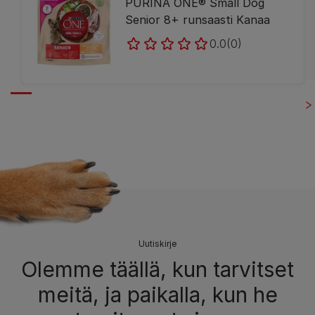
PURINA ONE® Small Dog
Senior 8+ runsaasti Kanaa
0.0
(0)
Uutiskirje
Olemme täällä, kun tarvitset
meitä, ja paikalla, kun he