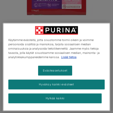
Käytämme evästeitä, jotta sivustomme toimii oikein ja voimme
personoida sisältöä ja mainoksia, tarjota sosiaalisen median
ominaisuuksia ja analysoida tietoliikennettä. Jaamme myös tietoja
PURINA ONE Koiran Kuivaruoka
tavasta, jolla käytät sivustoamme sosiaalisen median, mainonta- ja
analytiikkakumppaneidemme kanssa.
Lisää tietoa
PURINA ONE® Medium/Maxi Dog Sensitive
runsaasti Lohta
Evästeasetukset
Ei vielä ääniä
Hyväksy kaikki evästeet
Saatavilla pakkauksissa:
2,5kg
Hylkää kaikki
Sisältää runsaasti E- ja C-vitamiineja, jotka tukevat
luonnollista vastustuskykyä