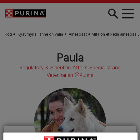
Skip to main content
Koti
Kysymyksillänne on väliä
Ainesosat
Mitä on etiketin ainesosal
Paula
Regulatory & Scientific Affairs Specialist and
Veterinarian @Purina