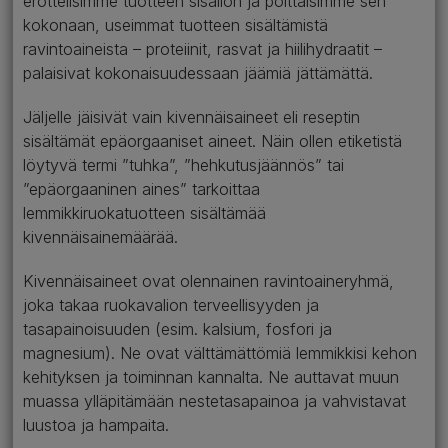
erottelisimme tuotteen sisällön ja polttaisimme sen
kokonaan, useimmat tuotteen sisältämistä
ravintoaineista – proteiinit, rasvat ja hiilihydraatit –
palaisivat kokonaisuudessaan jäämiä jättämättä.
Jäljelle jäisivät vain kivennäisaineet eli reseptin
sisältämät epäorgaaniset aineet. Näin ollen etiketistä
löytyvä termi ”tuhka”, ”hehkutusjäännös” tai
”epäorgaaninen aines” tarkoittaa
lemmikkiruokatuotteen sisältämää
kivennäisainemäärää.
Kivennäisaineet ovat olennainen ravintoaineryhmä,
joka takaa ruokavalion terveellisyyden ja
tasapainoisuuden (esim. kalsium, fosfori ja
magnesium). Ne ovat välttämättömiä lemmikkisi kehon
kehityksen ja toiminnan kannalta. Ne auttavat muun
muassa ylläpitämään nestetasapainoa ja vahvistavat
luustoa ja hampaita.