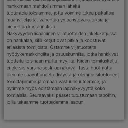
hankkimaan mahdollisimman läheltä
tuotantolaitoksiamme, jotta voimme tukea paikallisia
maanviljelijöitä, vähentää ympäristövaikutuksia ja
pienentää kustannuksia.
Näkyvyyden lisääminen viljatuotteiden jakeluketjussa
on hankalaa, sillä ketjut ovat pitkiä ja koostuvat
erilaisista toimijoista. Ostamme viljatuotteita
hyödykemarkkinoilta ja osuuskunnilta, jotka hankkivat
tuotteita toisinaan muilta myyjiltä. Niiden toimitusketju
ei ole siis varsinaisesti läpinäkyvä. Tästä huolimatta
olemme saavuttaneet edistystä ja olemme sitoutuneet
toimittajiemme ja omaan vastuullisuuteemme, ja
pyrimme myös edistämään läpinäkyvyyttä koko
toimialalla. Seuraavaksi pääset tutustumaan tapoihin,
joilla takaamme tuotteidemme laadun.