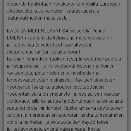
prosentti, hankintaan hyväksytyiltä myyjiltä Euroopan
ulkopuolelta kausivaihtelun, saatavuuden ja
laatuvaatimusten mukaisesti.
KALA JA MERENELÄVÄT 84 prosenttia Purina
EMENAn käyttämistä kaloista ja merenelävistä on
jäljitettävissä (sivutuotteet läpinäkyvästi
alkuperämaahan tai -kalastamoon).
Kaikkien lemmikkien ruokien reseptit ovat monipuolisia
ja tasapainoisia, ja ne vastaavat kissojen ja koirien
ravitsemustarpeita niiden eri elinvaiheiden ja
terveysvaatimusten mukaisesti. Ravitsemuksellisten
hyötyjensä lisäksi kalatalouden sivutuotteiden
hyödyntämisellä on ympäristö- ja sosiaalisen vastuun
ulottuvuus, sillä se auttaa hyödyntämään kaikki kalasta
saatavat proteiinin lähteet. Raaka-aineena käytettävien
kalojen ja merenelävien alkuperän tarkka tunnistaminen
voi olla hankalaa, ja sivutuotteiden käyttö tekee
jäljitettävyydestä entistä vaikeampaa, koska