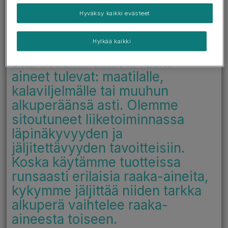
lyhyimmässä mahdollisessa
Hyväksy kaikki evästeet
ajassa.
Jäljitettävyys tarkoittaa myös
Hylkää kaikki
toimitusketjun kartoitusta niin,
että tiedämme mistä raaka-
aineet tulevat: maatilalle,
kalaviljelmälle tai muuhun
alkuperäänsä asti. Olemme
sitoutuneet liiketoiminnassa
läpinäkyvyyden ja
jäljitettävyyden tavoitteisiin.
Koska käytämme tuotteissa
runsaasti erilaisia raaka-aineita,
kykymme jäljittää niiden tarkka
alkuperä vaihtelee raaka-
aineesta toiseen.