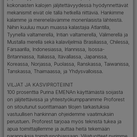
kokonaisten kalojen jäljitettävyydessä hyödynnettävät
mekanismit eivät ole tällä hetkellä riittäviä. Hankimme
kalamme ja merenelävämme monenlaisista lähteistä.
Niihin kuuluu muun muassa kalastajia Atlantilla,
Tyynellä valtamerellä, Intian valtamerellä, Välimerellä ja
Mustalla merellä sekä kalaviljelmiä Brasiliassa, Chilessä,
Färsaarilla, Indonesiassa, Irlannissa, Isossa-
Britanniassa, Italiassa, Itävallassa, Japanissa,
Koreassa, Norjassa, Puolassa, Ranskassa, Taiwanissa,
Tanskassa, Thaimaassa, ja Yhdysvalloissa.
VILJAT JA KASVIPROTEIINIT
100 prosenttia Purina EMENAn käyttämästä soijasta
on jäljitettävissä ja yhteistyökumppanimme Proforest
on sitoutunut suorittamaan tilojen tarkastuksia
vastuullisen hankinnan ohjeidemme vaatimuksiin
perustuen. Proforest tarjoaa myös teknistä tukea ja
apua toimittajillemme ja auttaa heitä tekemään
parannuksia toimituspohjassaan. Viljatuotteet pyrimme