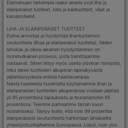
Eläinrehujen tärkeimpiä raaka-aineita ovat liha ja
eläinperäiset tuotteet, kala ja kalatuotteet, viljat ja
kasviproteiinit.
LIHA JA ELÄINPERÄISET TUOTTEET
Purina arvostaa ja hyödyntää lihantuotannon
sivutuotteita (lihaa ja eläinperäisiä tuotteita). Niiden
tehokas ja oikea-aikainen hyödyntäminen on
monimutkainen prosessi, josta toimittajamme
vastaavat. Siihen liittyy myös useita ylävirran toimijoita,
mikä tekee tuotteiden alkuperän läpinäkyvästä
jäljitettävyydestä entistä haastavampaa.
Näistä haasteista huolimatta käyttämämme lihan ja
eläinperäisten tuotteiden alkuperämaa voidaan jäljittää
yli 95 prosentissa tapauksista ja teurastamokin 65
prosentissa. Teemme parhaamme tämän luvun
nostamiseksi. Täytyy lisätä, että noin 99 prosenttia
eläinperäisistä sivutuotteista hankintaan lähialueilta
yhteistyötuottajiltamme Euroopassa. Loput, noin yksi