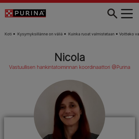
Skip to main content
Koti
Kysymyksillänne on väliä
Kuinka ruoat valmistetaan
Voitteko v
Nicola
Vastuullisen hankintatoiminnan koordinaattori @Purina