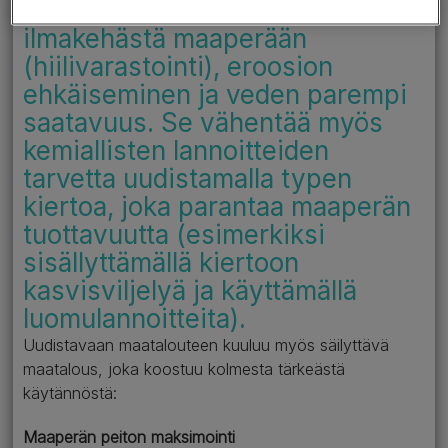
uudistuminen, hiilen sitominen
ilmakehästä maaperään
(hiilivarastointi), eroosion
ehkäiseminen ja veden parempi
saatavuus. Se vähentää myös
kemiallisten lannoitteiden
tarvetta uudistamalla typen
kiertoa, joka parantaa maaperän
tuottavuutta (esimerkiksi
sisällyttämällä kiertoon
kasvisviljelyä ja käyttämällä
luomulannoitteita).
Uudistavaan maatalouteen kuuluu myös säilyttävä
maatalous, joka koostuu kolmesta tärkeästä
käytännöstä:
Maaperän peiton maksimointi