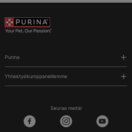
Purina
Yhteistyökumppaneillemme
Seuraa meitä!
facebook
instagram
youtube