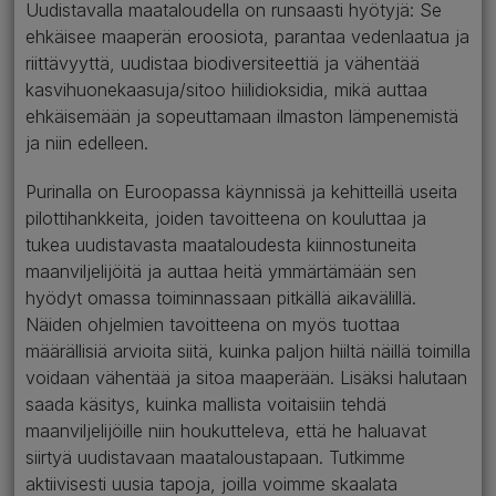
Uudistavalla maataloudella on runsaasti hyötyjä: Se
ehkäisee maaperän eroosiota, parantaa vedenlaatua ja
riittävyyttä, uudistaa biodiversiteettiä ja vähentää
kasvihuonekaasuja/sitoo hiilidioksidia, mikä auttaa
ehkäisemään ja sopeuttamaan ilmaston lämpenemistä
ja niin edelleen.
Purinalla on Euroopassa käynnissä ja kehitteillä useita
pilottihankkeita, joiden tavoitteena on kouluttaa ja
tukea uudistavasta maataloudesta kiinnostuneita
maanviljelijöitä ja auttaa heitä ymmärtämään sen
hyödyt omassa toiminnassaan pitkällä aikavälillä.
Näiden ohjelmien tavoitteena on myös tuottaa
määrällisiä arvioita siitä, kuinka paljon hiiltä näillä toimilla
voidaan vähentää ja sitoa maaperään. Lisäksi halutaan
saada käsitys, kuinka mallista voitaisiin tehdä
maanviljelijöille niin houkutteleva, että he haluavat
siirtyä uudistavaan maataloustapaan. Tutkimme
aktiivisesti uusia tapoja, joilla voimme skaalata