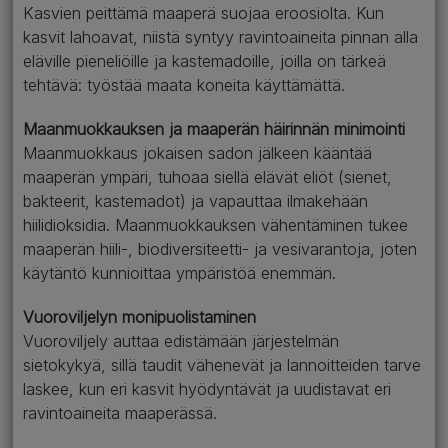
Kasvien peittämä maaperä suojaa eroosiolta. Kun
kasvit lahoavat, niistä syntyy ravintoaineita pinnan alla
eläville pieneliöille ja kastemadoille, joilla on tärkeä
tehtävä: työstää maata koneita käyttämättä.
Maanmuokkauksen ja maaperän häirinnän minimointi
Maanmuokkaus jokaisen sadon jälkeen kääntää
maaperän ympäri, tuhoaa siellä elävät eliöt (sienet,
bakteerit, kastemadot) ja vapauttaa ilmakehään
hiilidioksidia. Maanmuokkauksen vähentäminen tukee
maaperän hiili-, biodiversiteetti- ja vesivarantoja, joten
käytäntö kunnioittaa ympäristöä enemmän.
Vuoroviljelyn monipuolistaminen
Vuoroviljely auttaa edistämään järjestelmän
sietokykyä, sillä taudit vähenevät ja lannoitteiden tarve
laskee, kun eri kasvit hyödyntävät ja uudistavat eri
ravintoaineita maaperässä.