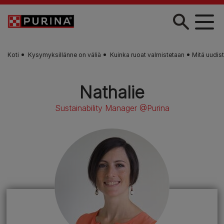
Skip to main content
Koti
Kysymyksillänne on väliä
Kuinka ruoat valmistetaan
Mitä uudis
Nathalie
Sustainability Manager @Purina