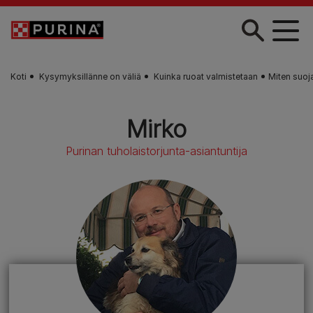
Skip to main content
Koti
Kysymyksillänne on väliä
Kuinka ruoat valmistetaan
Miten suoj
Mirko
Purinan tuholaistorjunta-asiantuntija