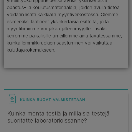
yhteistyökumppaneidensa avuksi yksinkertaisia
opastus- ja koulutusmateriaaleja, joiden avulla tietoa
voidaan lisätä kaikkialla myyntiverkostossa. Olemme
esimerkiksi laatineet yksinkertaisia esitteitä, joita
myyntitiimimme voi jakaa jälleenmyyjille. Lisäksi
kerromme paikallisille tiimeillemme aina tavatessamme,
kuinka lemmikkiruokien saastuminen voi vaikuttaa
kuluttajakokemukseen.
KUINKA RUOAT VALMISTETAAN
Kuinka monta testiä ja millaisia testejä
suoritatte laboratorioissanne?