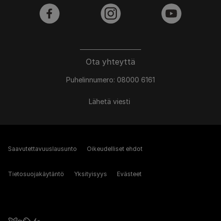
facebook
instagram
youtube
Ota yhteyttä
Puhelinnumero: 08000 6161
Lähetä viesti
Saavutettavuuslausunto
Oikeudelliset ehdot
Tietosuojakäytäntö
Yksityisyys
Evästeet