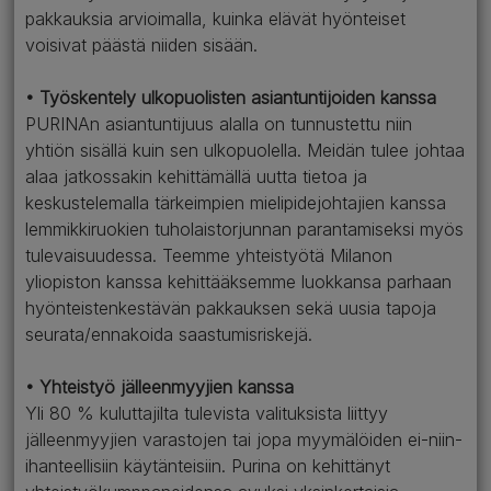
pakkauksia arvioimalla, kuinka elävät hyönteiset
voisivat päästä niiden sisään.
• Työskentely ulkopuolisten asiantuntijoiden kanssa
PURINAn asiantuntijuus alalla on tunnustettu niin
yhtiön sisällä kuin sen ulkopuolella. Meidän tulee johtaa
alaa jatkossakin kehittämällä uutta tietoa ja
keskustelemalla tärkeimpien mielipidejohtajien kanssa
lemmikkiruokien tuholaistorjunnan parantamiseksi myös
tulevaisuudessa. Teemme yhteistyötä Milanon
yliopiston kanssa kehittääksemme luokkansa parhaan
hyönteistenkestävän pakkauksen sekä uusia tapoja
seurata/ennakoida saastumisriskejä.
• Yhteistyö jälleenmyyjien kanssa
Yli 80 % kuluttajilta tulevista valituksista liittyy
jälleenmyyjien varastojen tai jopa myymälöiden ei-niin-
ihanteellisiin käytänteisiin. Purina on kehittänyt