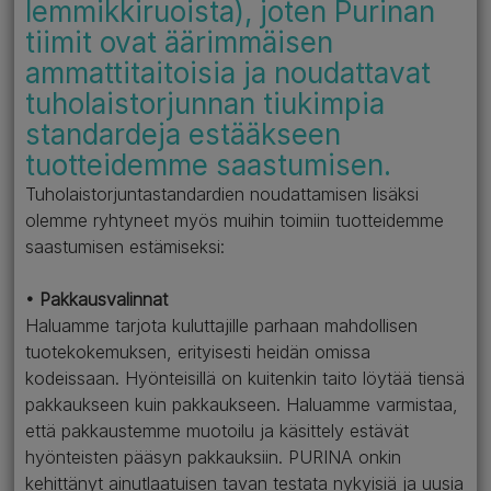
lemmikkiruoista), joten Purinan
tiimit ovat äärimmäisen
ammattitaitoisia ja noudattavat
tuholaistorjunnan tiukimpia
standardeja estääkseen
tuotteidemme saastumisen.
Tuholaistorjuntastandardien noudattamisen lisäksi
olemme ryhtyneet myös muihin toimiin tuotteidemme
saastumisen estämiseksi:
• Pakkausvalinnat
Haluamme tarjota kuluttajille parhaan mahdollisen
tuotekokemuksen, erityisesti heidän omissa
kodeissaan. Hyönteisillä on kuitenkin taito löytää tiensä
pakkaukseen kuin pakkaukseen. Haluamme varmistaa,
että pakkaustemme muotoilu ja käsittely estävät
hyönteisten pääsyn pakkauksiin. PURINA onkin
kehittänyt ainutlaatuisen tavan testata nykyisiä ja uusia