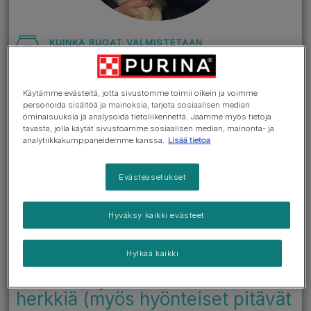
KUINKA RUOAT VALMISTETAAN
Takaisin osioon >
Käytämme evästeitä, jotta sivustomme toimii oikein ja voimme
Kaikilla PURINAn
personoida sisältöä ja mainoksia, tarjota sosiaalisen median
ominaisuuksia ja analysoida tietoliikennettä. Jaamme myös tietoja
tuotantolaitoksilla on FSCC
tavasta, jolla käytät sivustoamme sosiaalisen median, mainonta- ja
22000 -sertifikaatti, joka on
analytiikkakumppaneidemme kanssa.
Lisää tietoa
maailmanlaajuisesti tunnustettu
elintarviketurvallisuusstandardi.
Evästeasetukset
Niinpä tuholaistorjuntamme
Hyväksy kaikki evästeet
noudattaa täydellisesti
elintarvikkeiden
Hylkää kaikki
tuotantolaitoksille asetettuja
standardeja. Tuotteemme ovat
herkkiä (myös hyönteiset pitävät