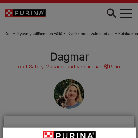
Skip to main content
Koti
Kysymyksillänne on väliä
Kuinka ruoat valmistetaan
Kuinka mont
Dagmar
Food Safety Manager and Veterinarian @Purina