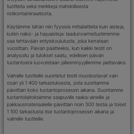
tuotteita sekä merkkejä mahdollisesta
ristikontaminaatiosta.
Käytämme tähän niin fyysisiä mittalaitteita kuin aisteja,
kuten näkö- ja hajuaisteja: laadunvarmistustiimimme
saa tehtävään erityiskoulutusta, joka kerrataan
vuosittain. Päivän päätteeksi, kun kaikki testit on
analysoitu ja tulokset saatu, edellisen päivän
tuotantoerä luovutetaan jälleenmyyjillemme jaeltavaksi.
Valmiille tuotteille suoritetut testit muodostavat vain
osan yli 1 400 tarkastuksesta, joita suoritamme
päivittäin koko tuotantoprosessin aikana. Suoritamme
tuotantolaitoksiimme saapuville raaka-aineille ja
pakkausmateriaaleille päivittäin noin 300 testiä ja toiset
1 100 tarkastusta itse tuotantoprosessin aikana ja
valmiille tuotteille.