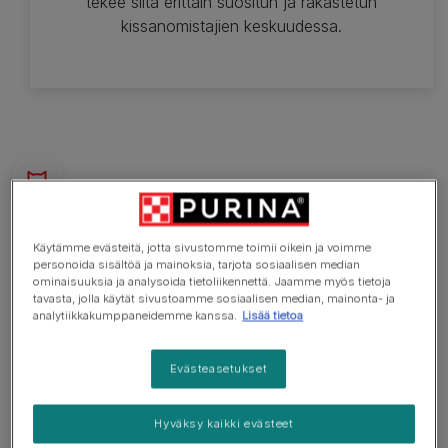
tekee siitä erittäin suositun ja rakastetun
kissanomistajien keskuudessa.
Tarve tietää
Käytämme evästeitä, jotta sivustomme toimii oikein ja voimme
personoida sisältöä ja mainoksia, tarjota sosiaalisen median
ominaisuuksia ja analysoida tietoliikennettä. Jaamme myös tietoja
Erittäin aktiivinen ja utelias kissa
tavasta, jolla käytät sivustoamme sosiaalisen median, mainonta- ja
analytiikkakumppaneidemme kanssa.
Lisää tietoa
Sosiaalinen ja seuraa kaipaava kissa
Rauhallinen kissa (maukuu joskus)
Evästeasetukset
Kookkaampi kissarotu
Hyväksy kaikki evästeet
Turkki tarvitsee hoitoa joka päivä