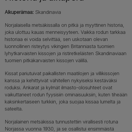
Alkuperämaa:
Skandinavia
Norjalaisella metsäkissalla on pitkä ja myyttinen historia,
joka ulottuu kauas menneisyyteen. Vaikka rodun tarkkaa
historiaa ei voida selvittää, sen uskotaan olevan
luonnollinen risteytys vikingien Britanniasta tuomien
lyhytkarvaisten kissojen ja ristiretkeläisten Skandinaviaan
tuomien pitkäkarvaisten kissojen välillä.
Kissat pariutuivat paikallisten maatilojen ja villikissojen
kanssa ja kehittyivät vähitellen nykyiseksi kestäväksi
roduksi. Ankarat ja kylmät ilmasto-olosuhteet ovat
vaikuttaneet rodun fyysisiin ominaisuuksiin, kuten tiheään
kaksinkertaiseen turkkiin, joka suojaa kissaa lumelta ja
sateelta.
Norjalainen metsäkissa tunnustettiin virallisesti rotuna
Norjassa vuonna 1930, ja se osallistui ensimmäistä