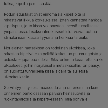
tutkia, kiipeillä ja metsästää.
Rodun edustajat ovat erinomaisia kiipeilijöitä ja
rakastavat liikkua korkeuksissa, joten kannattaa hankkia
kiipeilypuu, jotta kissa voi haastaa itsensä turvallisessa
ympäristössä. Lisäksi interaktiiviset lelut voivat auttaa
stimuloimaan kissasi fyysisiä ja henkisiä tarpeita.
Norjalainen metsäkissa on todellinen ulkokissa, joka
rakastaa kiipeilyä eikä pelkää laskeutua puunrungoista ja
aidoista – jopa pää edellä! Siksi onkin tärkeää, että kaikki
ulkoalueet, joihin norjalaisella metsäkissallasi on pääsy,
on suojattu turvallisella kissa-aidalla tai suljetulla
ulkoaitauksella.
Se viihtyy erityisesti maaseudulla ja on enemmän kuin
onnellinen partioidessaan päivisin heinäsuovilla ja
ruokintapaikoilla ja käpertyessään illalla sohvalle.