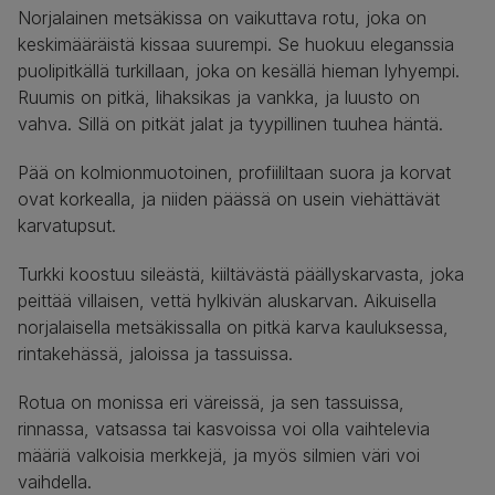
Norjalainen metsäkissa on vaikuttava rotu, joka on
keskimääräistä kissaa suurempi. Se huokuu eleganssia
puolipitkällä turkillaan, joka on kesällä hieman lyhyempi.
Ruumis on pitkä, lihaksikas ja vankka, ja luusto on
vahva. Sillä on pitkät jalat ja tyypillinen tuuhea häntä.
Pää on kolmionmuotoinen, profiililtaan suora ja korvat
ovat korkealla, ja niiden päässä on usein viehättävät
karvatupsut.
Turkki koostuu sileästä, kiiltävästä päällyskarvasta, joka
peittää villaisen, vettä hylkivän aluskarvan. Aikuisella
norjalaisella metsäkissalla on pitkä karva kauluksessa,
rintakehässä, jaloissa ja tassuissa.
Rotua on monissa eri väreissä, ja sen tassuissa,
rinnassa, vatsassa tai kasvoissa voi olla vaihtelevia
määriä valkoisia merkkejä, ja myös silmien väri voi
vaihdella.