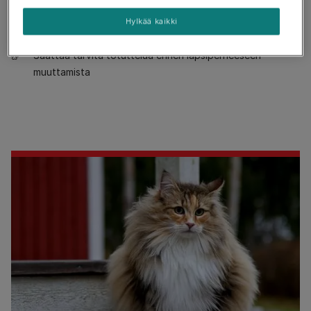
Allergisoiva rotu
Hylkää kaikki
Tarvitsee pääsyn suurelle ulkoalueelle
Saattaa tarvita totuttelua ennen lapsiperheeseen
muuttamista