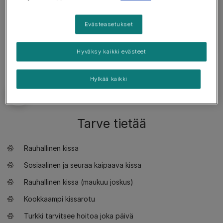
mitted-kuvioituja ragdolleja, joilla on enemmän
valkoisia merkkejä.
Evästeasetukset
Hyväksy kaikki evästeet
Hylkää kaikki
Tarve tietää
Rauhallinen kissa
Sosiaalinen ja seuraa kaipaava kissa
Rauhallinen kissa (maukuu joskus)
Kookkaampi kissarotu
Turkki tarvitsee hoitoa joka päivä