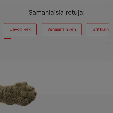
Samanlaisia rotuja:
Devon Rex
Venajansininen
Brittiläin