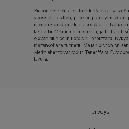
Bichon frisé oli suosittu rotu Ranskassa ja S
vuosisatoja sitten, ja se on päässyt mukaan
maiden kuninkaallisten muotokuviin. Bichonin 
kehitettiin Välimeren eri saarilla, ja bichon fr
olevan alun perin kotoisin Teneriffalta. Nyky
maltankoirana tunnettu Maltan bichon on sen 
Merimiehet toivat rodun Teneriffalta Euroop
luvulla.
Terveys