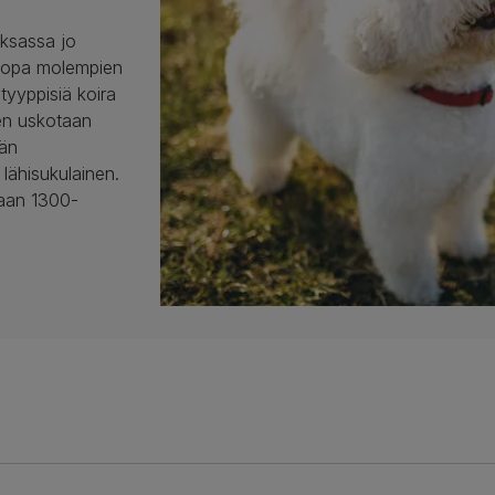
aksassa jo
 jopa molempien
tyyppisiä koira
isén uskotaan
ään
lähisukulainen.
paan 1300-